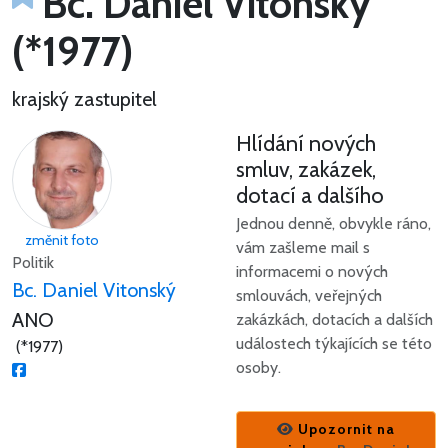
Bc. Daniel Vitonský
(*1977)
krajský zastupitel
Hlídání nových
smluv, zakázek,
dotací a dalšího
Jednou denně, obvykle ráno,
změnit foto
vám zašleme mail s
Politik
informacemi o nových
Bc. Daniel Vitonský
smlouvách, veřejných
ANO
zakázkách, dotacích a dalších
událostech týkajících se této
(*1977)
osoby.
Upozornit na