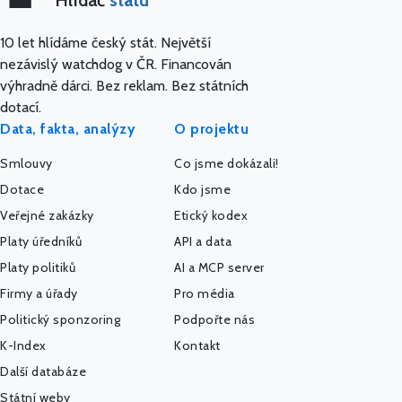
Hlídač
státu
10 let hlídáme český stát. Největší
nezávislý watchdog v ČR. Financován
výhradně dárci. Bez reklam. Bez státních
dotací.
Data, fakta, analýzy
O projektu
Smlouvy
Co jsme dokázali!
Dotace
Kdo jsme
Veřejné zakázky
Etický kodex
Platy úředníků
API a data
Platy politiků
AI a MCP server
Firmy a úřady
Pro média
Politický sponzoring
Podpořte nás
K-Index
Kontakt
Další databáze
Státní weby