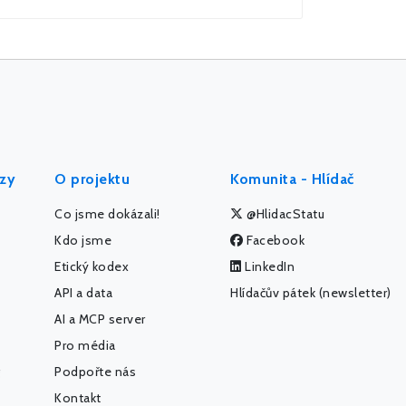
ýzy
O projektu
Komunita - Hlídač
Co jsme dokázali!
@HlidacStatu
Kdo jsme
Facebook
Etický kodex
LinkedIn
API a data
Hlídačův pátek (newsletter)
AI a MCP server
Pro média
Podpořte nás
Kontakt