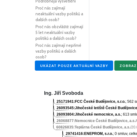
Podrobnější vysvětlení
Proč nás zajímají
neaktuální vazby politiků a
dalších osob?
Proč nás obzvláště zajímají
5 let neaktuální vazby
politiků a dalších osob?
Proč nás zajímají nepřímé
vazby politiků a dalších
osob?
UKÁZAT POUZE AKTUÁLNÍ VAZBY
ZOBRAZU
Ing. Jiří Svoboda
25171941:FCC České Budějovice, s.r.o.
; 562 
26093545:Jihočeské letiště České Budějovice
26093804:Jihočeské nemocnice, a.s.
; 613 sml
26068877:Nemocnice České Budějovice, a.s.
60826835:Teplárna České Budějovice, a.s.
/20
29741416:ENEPROM, s.r.o.
; 0 smluv, cel