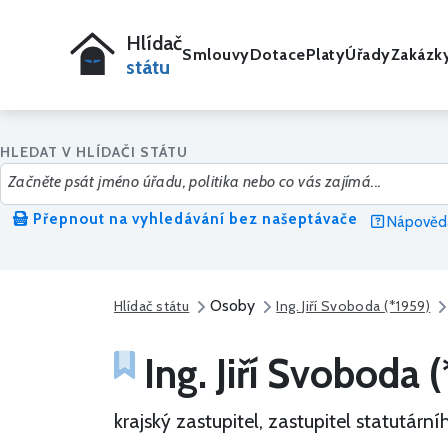
Hlídač
Smlouvy
Dotace
Platy
Úřady
Zakázk
státu
HLEDAT V HLÍDAČI STÁTU
Přepnout na vyhledávání bez našeptávače
Nápověda
Osoby
Hlídač státu
Ing. Jiří Svoboda (*1959)
Ing. Jiří Svoboda 
krajský zastupitel, zastupitel statutárn