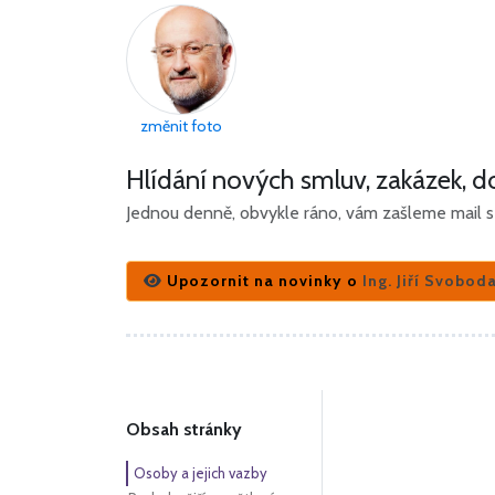
změnit foto
Hlídání nových smluv, zakázek, do
Jednou denně, obvykle ráno, vám zašleme mail s 
Upozornit na novinky o
Ing. Jiří Svobod
Obsah stránky
Osoby a jejich vazby