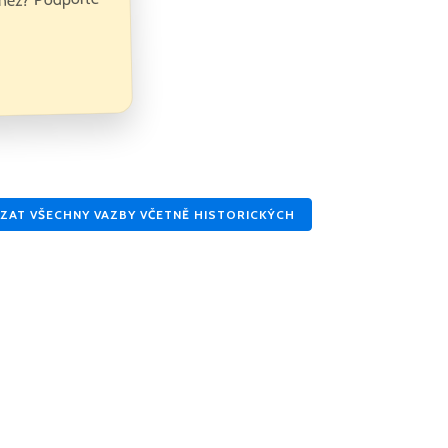
eněz? Podpořte
ZAT VŠECHNY VAZBY VČETNĚ HISTORICKÝCH