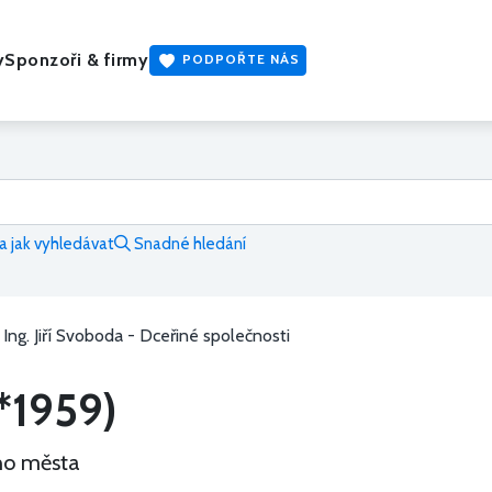
y
Sponzoři & firmy
PODPOŘTE NÁS
 jak vyhledávat
Snadné hledání
Ing. Jiří Svoboda - Dceřiné společnosti
(*1959)
ího města