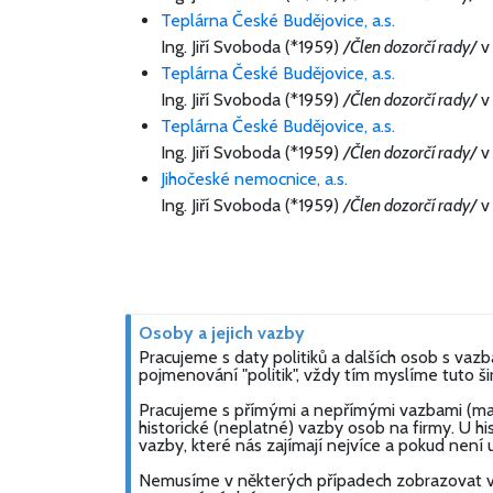
Teplárna České Budějovice, a.s.
Ing. Jiří Svoboda (*1959)
/Člen dozorčí rady/
v 
Teplárna České Budějovice, a.s.
Ing. Jiří Svoboda (*1959)
/Člen dozorčí rady/
v 
Teplárna České Budějovice, a.s.
Ing. Jiří Svoboda (*1959)
/Člen dozorčí rady/
v 
Jihočeské nemocnice, a.s.
Ing. Jiří Svoboda (*1959)
/Člen dozorčí rady/
v 
Osoby a jejich vazby
Pracujeme s daty politiků a dalších osob s vazba
pojmenování "politik", vždy tím myslíme tuto širš
Pracujeme s přímými a nepřímými vazbami (majit
historické (neplatné) vazby osob na firmy. U hi
vazby, které nás zajímají nejvíce a pokud není
Nemusíme v některých případech zobrazovat vaz