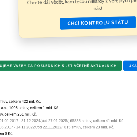
Chcete dál vědět, kam tečou miliardy z veřejných p
nás!
CHCI KONTROLU STÁTU
JEME VAZBY ZA POSLEDNÍCH 5 LET VČETNĚ AKTUÁLNÍCH
UKÁ
smluv, celkem
422 mil. Kč
.
 a.s.
; 1096 smluv, celkem
1 mld. Kč
.
uv, celkem
251 mil. Kč
.
/01.01.2017 - 31.12.2024/,/od 27.01.2025/; 65838 smluv, celkem
41 mld. Kč
.
.06.2017 - 14.11.2022/,/od 22.11.2022/; 815 smluv, celkem
23 mld. Kč
.
kem
0 Kč
.