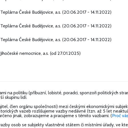
Teplárna České Budějovice, a.s. (20.06.2017 - 14.11.2022)
Teplárna České Budějovice, a.s. (20.06.2017 - 14.11.2022)
Teplárna České Budějovice, a.s. (20.06.2017 - 14.11.2022)
Jihočeské nemocnice, a.s. (od 27.01.2025)
mi na politiku (příbuzní, lobisté, poradci, sponzoři politických s
í skupinu lidí.
el, člen orgánu společnosti) mezi českými ekonomickými subjekty 
storických vazeb rozlišujeme vazby nedávné (tzn. až 5 let neaktuá
 určeno jinak, zobrazujeme a pracujeme s těmito vazbami. (
Proč vás
by osob se subjekty vlastněné státem či místními úřady, ve kter