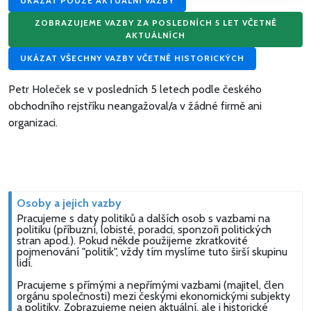
UKÁZAT POUZE AKTUÁLNÍ VAZBY
ZOBRAZUJEME VAZBY ZA POSLEDNÍCH 5 LET VČETNĚ
AKTUÁLNÍCH
UKÁZAT VŠECHNY VAZBY VČETNĚ HISTORICKÝCH
Petr Holeček se v posledních 5 letech podle českého
obchodního rejstříku neangažoval/a v žádné firmě ani
organizaci.
Osoby a jejich vazby
Pracujeme s daty politiků a dalších osob s vazbami na
politiku (příbuzní, lobisté, poradci, sponzoři politických
stran apod.). Pokud někde použijeme zkratkovité
pojmenování "politik", vždy tím myslíme tuto širší skupinu
lidí.
Pracujeme s přímými a nepřímými vazbami (majitel, člen
orgánu společnosti) mezi českými ekonomickými subjekty
a politiky. Zobrazujeme nejen aktuální, ale i historické