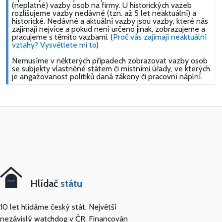
(neplatné) vazby osob na firmy. U historických vazeb
rozlišujeme vazby nedávné (tzn. až 5 let neaktuální) a
historické. Nedávné a aktuální vazby jsou vazby, které nás
zajímají nejvíce a pokud není určeno jinak, zobrazujeme a
pracujeme s těmito vazbami. (
Proč vás zajímají neaktuální
vztahy? Vysvětlete mi to
)
Nemusíme v některých případech zobrazovat vazby osob
se subjekty vlastněné státem či místními úřady, ve kterých
je angažovanost politiků daná zákony či pracovní náplní.
Hlídač
státu
10 let hlídáme český stát. Největší
nezávislý watchdog v ČR. Financován