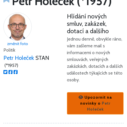
Petr Holeček (*1957)
Hlídání nových
smluv, zakázek,
dotací a dalšího
Jednou denně, obvykle ráno,
změnit foto
vám zašleme mail s
Politik
informacemi o nových
Petr Holeček
STAN
smlouvách, veřejných
(*1957)
zakázkách, dotacích a dalších
událostech týkajících se této
osoby.
Upozornit na
novinky o
Petr
Holeček