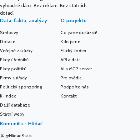
výhradně dárci. Bez reklam. Bez státních
dotací.
Data, fakta, analýzy
O projektu
Smlouvy
Co jsme dokázali!
Dotace
Kdo jsme
Veřejné zakázky
Etický kodex
Platy úředníků
API a data
Platy politiků
AI a MCP server
Firmy a úřady
Pro média
Politický sponzoring
Podpořte nás
K-Index
Kontakt
Další databáze
Státní weby
Komunita - Hlídač
@HlidacStatu