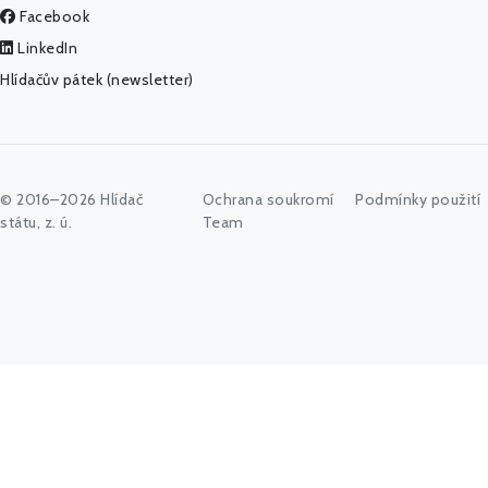
Facebook
LinkedIn
Hlídačův pátek (newsletter)
© 2016–2026 Hlídač
Ochrana soukromí
Podmínky použití
státu, z. ú.
Team
Začněte psát jméno úřadu, politika nebo co vás zajímá...