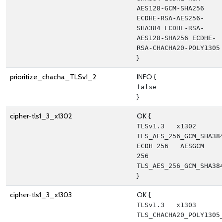
AES128-GCM-SHA256 
ECDHE-RSA-AES256-
SHA384 ECDHE-RSA-
AES128-SHA256 ECDHE-
RSA-CHACHA20-POLY1305
}
prioritize_chacha_TLSv1_2
INFO {
false
}
cipher-tls1_3_x1302
OK {
TLSv1.3   x1302   
TLS_AES_256_GCM_SHA384           
ECDH 256   AESGCM      
256      
TLS_AES_256_GCM_SHA38
}
cipher-tls1_3_x1303
OK {
TLSv1.3   x1303   
TLS_CHACHA20_POLY1305