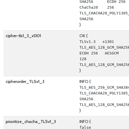
SHA256      ECDH 256   
ChaCha20    256      
TLS_CHACHA20_POLY1305
SHA256
}
cipher-tls1_3_x1301
OK {
TLSv1.3   x1301   
TLS_AES_128_GCM_SHA256           
ECDH 256   AESGCM      
128      
TLS_AES_128_GCM_SHA25
}
cipherorder_TLSv1_3
INFO {
TLS_AES_256_GCM_SHA384
TLS_CHACHA20_POLY1305
SHA256 
TLS_AES_128_GCM_SHA25
}
prioritize_chacha_TLSv1_3
INFO {
false