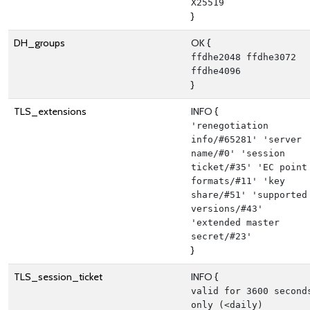
X25519
}
DH_groups
OK {
ffdhe2048 ffdhe3072 
ffdhe4096
}
TLS_extensions
INFO {
'renegotiation 
info/#65281' 'server 
name/#0' 'session 
ticket/#35' 'EC point 
formats/#11' 'key 
share/#51' 'supported 
versions/#43' 
'extended master 
secret/#23'
}
TLS_session_ticket
INFO {
valid for 3600 seconds
only (<daily)