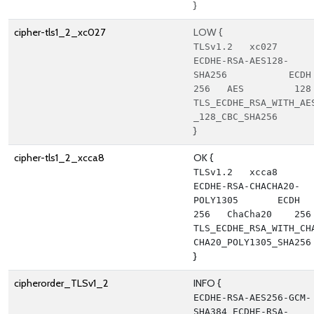
}
cipher-tls1_2_xc027
LOW {
TLSv1.2   xc027   
ECDHE-RSA-AES128-
SHA256           ECDH 
256   AES         128      
TLS_ECDHE_RSA_WITH_AE
_128_CBC_SHA256
}
cipher-tls1_2_xcca8
OK {
TLSv1.2   xcca8   
ECDHE-RSA-CHACHA20-
POLY1305       ECDH 
256   ChaCha20    256      
TLS_ECDHE_RSA_WITH_CH
CHA20_POLY1305_SHA256
}
cipherorder_TLSv1_2
INFO {
ECDHE-RSA-AES256-GCM-
SHA384 ECDHE-RSA-