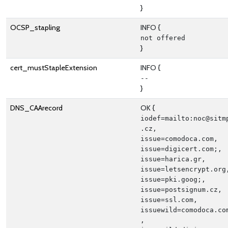
}
OCSP_stapling
INFO {
not offered
}
cert_mustStapleExtension
INFO {
--
}
DNS_CAArecord
OK {
iodef=mailto:noc@sitm
.cz, 
issue=comodoca.com, 
issue=digicert.com;, 
issue=harica.gr, 
issue=letsencrypt.org,
issue=pki.goog;, 
issue=postsignum.cz, 
issue=ssl.com, 
issuewild=comodoca.co
, 