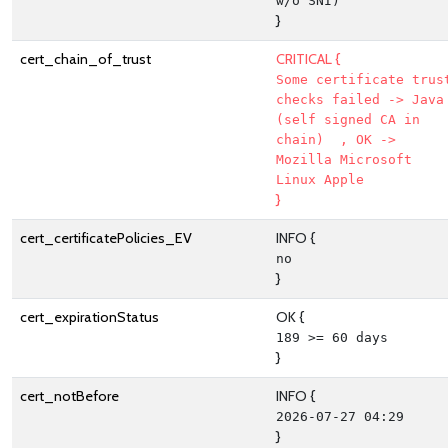
w/o SNI)
}
cert_chain_of_trust
CRITICAL {
Some certificate trust
checks failed -> Java 
(self signed CA in 
chain)  , OK -> 
Mozilla Microsoft 
Linux Apple
}
cert_certificatePolicies_EV
INFO {
no
}
cert_expirationStatus
OK {
189 >= 60 days
}
cert_notBefore
INFO {
2026-07-27 04:29
}