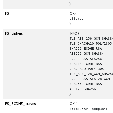
}
FS
OK {
offered
}
FS_ciphers
INFO {
TLS_AES_256_GCM_SHA384
TLS_CHACHA20_POLY1305
SHA256 ECDHE-RSA-
AES256-GCM-SHA384 
ECDHE-RSA-AES256-
SHA384 ECDHE-RSA-
CHACHA20-POLY1305 
TLS_AES_128_GCM_SHA256
ECDHE-RSA-AES128-GCM-
SHA256 ECDHE-RSA-
AES128-SHA256
}
FS_ECDHE_curves
OK {
prime256v1 secp384r1 