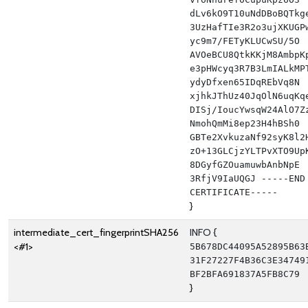
dLv6kO9T10uNdDBoBQTkg
3UzHafTIe3R2o3ujXKUGP
yc9m7/FETyKLUCwSU/5O 
AVOeBCU8QtkKKjM8AmbpK
e3pHWcyq3R7B3LmIALkMP
ydyDfxen65IDqREbVq8N 
xjhkJThUz40JqOlN6uqKq
DISj/IoucYwsqW24AlO7Z
NmohQmMi8ep23H4hBSh0 
GBTe2XvkuzaNf92syK8l2
zO+13GLCjzYLTPvXTO9Up
8DGyfGZOuamuwbAnbNpE 
3RfjV9IaUQGJ -----END 
CERTIFICATE-----
}
intermediate_cert_fingerprintSHA256
INFO {
<#1>
5B678DC44095A52895B63
31F27227F4B36C3E34749
BF2BFA691837A5FB8C79
}