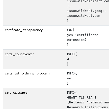
issuewild=digicert.co
;, 
issuewild=pki.goog;, 
issuewild=ssl.com
}
certificate_transparency
OK {
yes (certificate 
extension)
}
certs_countServer
INFO {
4
}
certs_list_ordering_problem
INFO {
no
}
cert_caIssuers
INFO {
GEANT TLS RSA 1 
(Hellenic Academic and
Research Institutions 