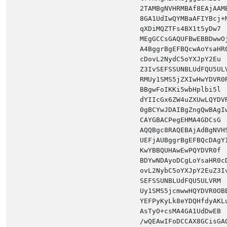
2TAMBgNVHRMBAf8EAjAAM
8GA1UdIwQYMBaAFIYBcj+
qXDiMQZTFs4BX1t5yDw7 
MEgGCCsGAQUFBwEBBDwwO
A4BggrBgEFBQcwAoYsaHR
cDovL2NydC5oYXJpY2Eu 
Z3IvSEFSSUNBLUdFQU5UL
RMUy1SMS5jZXIwHwYDVR0
BBgwFoIKKi5wbHplbi5l 
dYIIcGx6ZW4uZXUwLQYDV
0gBCYwJDAIBgZngQwBAgI
CAYGBACPegEHMA4GDCsG 
AQQBgc8RAQEBAjAdBgNVH
UEFjAUBggrBgEFBQcDAgY
KwYBBQUHAwEwPQYDVR0f 
BDYwNDAyoDCgLoYsaHR0c
ovL2NybC5oYXJpY2EuZ3I
SEFSSUNBLUdFQU5ULVRM 
Uy1SMS5jcmwwHQYDVR0OB
YEFPyKyLk8eYDQHfdyAKL
AsTyO+csMA4GA1UdDwEB 
/wQEAwIFoDCCAX8GCisGA