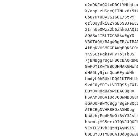
u2oDKExQGlxDBCfYMLgLu
X/onpLzUSgeQITNLx6i5t
GbUYH+9Dy3GI66L/5tPj 
qzlOsydki8ZYGE5SBJeWC
2IrhUe0WzZ2b6Zhk6JAQI
AQABo4IBLTCCASkwEgYD 
VR0TAQH/BAgwBgEB/wIBA
AfBgNVHSMEGDAWgBQKSCO
YKSSCjPqk1vFV+olTb0S 
7jBNBggrBgEFBQcBAQRBM
8wPQYIKwYBBQUHMAKGMWh
dHA6Ly9jcnQuaGFyaWNh 
LmdyL0hBUklDQS1UTFMtU
9vdC0yMDIxLVJTQS5jZXI
EQYDVR0gBAowCDAGBgRV 
HSAAMB0GA1UdJQQWMBQGC
sGAQUFBwMCBggrBgEFBQc
ATBCBgNVHR8EOzA5MDeg 
NaAzhjFodHRwOi8vY3JsL
hhcmljYS5nci9IQVJJQ0E
VExTLVJvb3QtMjAyMS1S 
U0EuY3JsMB0GA1UdDgQWB