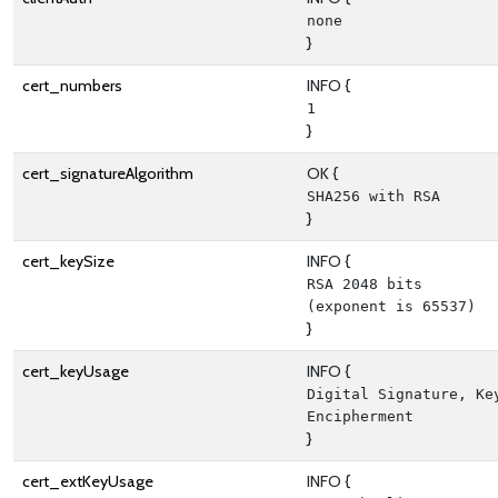
none
}
cert_numbers
INFO {
1
}
cert_signatureAlgorithm
OK {
SHA256 with RSA
}
cert_keySize
INFO {
RSA 2048 bits 
(exponent is 65537)
}
cert_keyUsage
INFO {
Digital Signature, Key
Encipherment
}
cert_extKeyUsage
INFO {