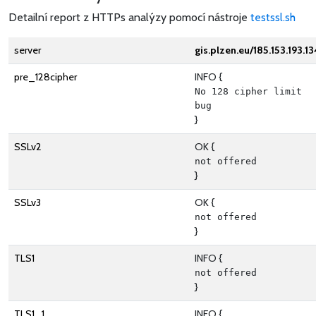
Detailní report z HTTPs analýzy pomocí nástroje
testssl.sh
server
gis.plzen.eu/185.153.193.13
pre_128cipher
INFO {
No 128 cipher limit 
bug
}
SSLv2
OK {
not offered
}
SSLv3
OK {
not offered
}
TLS1
INFO {
not offered
}
TLS1_1
INFO {