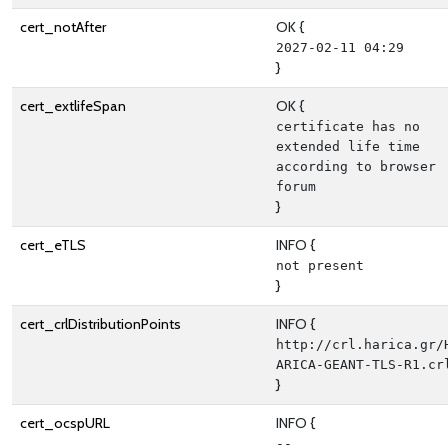
cert_notAfter
OK {
2027-02-11 04:29
}
cert_extlifeSpan
OK {
certificate has no 
extended life time 
according to browser 
forum
}
cert_eTLS
INFO {
not present
}
cert_crlDistributionPoints
INFO {
http://crl.harica.gr/
ARICA-GEANT-TLS-R1.cr
}
cert_ocspURL
INFO {
--