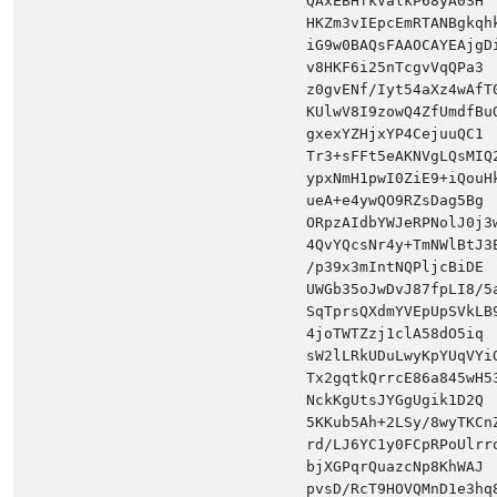
QAxEBHfkValkP68yA0SH 
HKZm3vIEpcEmRTANBgkqh
iG9w0BAQsFAAOCAYEAjgD
v8HKF6i25nTcgvVqQPa3 
z0gvENf/Iyt54aXz4wAfT
KUlwV8I9zowQ4ZfUmdfBu
gxexYZHjxYP4CejuuQC1 
Tr3+sFFt5eAKNVgLQsMIQ
ypxNmH1pwI0ZiE9+iQouH
ueA+e4ywQO9RZsDag5Bg 
ORpzAIdbYWJeRPNolJ0j3
4QvYQcsNr4y+TmNWlBtJ3
/p39x3mIntNQPljcBiDE 
UWGb35oJwDvJ87fpLI8/5
SqTprsQXdmYVEpUpSVkLB
4joTWTZzj1clA58dO5iq 
sW2lLRkUDuLwyKpYUqVYi
Tx2gqtkQrrcE86a845wH5
NckKgUtsJYGgUgik1D2Q 
5KKub5Ah+2LSy/8wyTKCn
rd/LJ6YC1y0FCpRPoUlrr
bjXGPqrQuazcNp8KhWAJ 
pvsD/RcT9HOVQMnD1e3hq