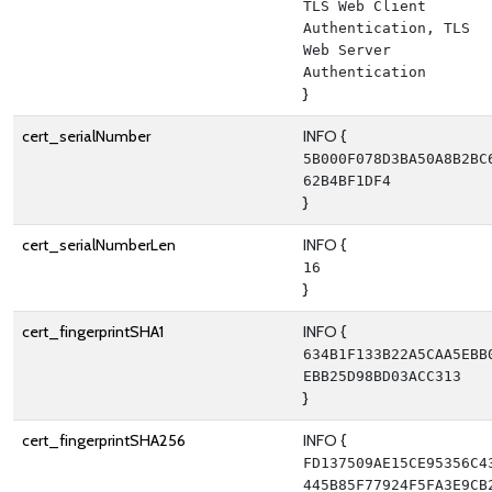
TLS Web Client 
Authentication, TLS 
Web Server 
Authentication
}
cert_serialNumber
INFO {
5B000F078D3BA50A8B2BC
62B4BF1DF4
}
cert_serialNumberLen
INFO {
16
}
cert_fingerprintSHA1
INFO {
634B1F133B22A5CAA5EBB
EBB25D98BD03ACC313
}
cert_fingerprintSHA256
INFO {
FD137509AE15CE95356C4
445B85F77924F5FA3E9CB