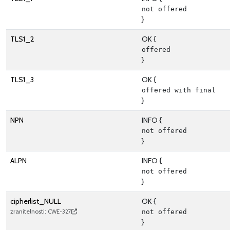
not offered
}
TLS1_2
OK {
offered
}
TLS1_3
OK {
offered with final
}
NPN
INFO {
not offered
}
ALPN
INFO {
not offered
}
cipherlist_NULL
OK {
zranitelnosti:
CWE-327
not offered
}