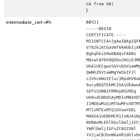
CA from GR)
}
intermediate_cert <#1>
INFO {
-----BEGIN 
CERTIFICATE----- 
MIIGBTCCA+2gAwIBAgIQF
V782kiKCGaVWf6kWUbIjA
BgkqhkiG9w0BAQsFADBs 
MQswCQYDVQQGEwJHUjE3M
UGA1UECgwuSGVsbGVuaWM
QWNhZGVtaWMgYW5kIFJl 
c2VhcmNoIEluc3RpdHV0a
9ucyBDQTEkMCIGA1UEAww
SEFSSUNBIFRMUyBSU0Eg 
Um9vdCBDQSAyMDIxMB4XD
I1MDEwMzExMTUwMFoXDTM
MTIzMTExMTQ1OVowYDEL 
MAkGA1UEBhMCR1IxNzA1B
NVBAoMLkhlbGxlbmljIEF
YWRlbWljIGFuZCBSZXNl 
YXJjaCBJbnN0aXR1dGlvb