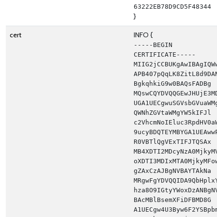
63222EB78D9CD5F48344
}
cert
INFO {
-----BEGIN 
CERTIFICATE----- 
MIIG2jCCBUKgAwIBAgIQW
APB407pQqLK8ZitL8d9DA
BgkqhkiG9w0BAQsFADBg 
MQswCQYDVQQGEwJHUjE3M
UGA1UECgwuSGVsbGVuaWM
QWNhZGVtaWMgYW5kIFJl 
c2VhcmNoIEluc3RpdHV0a
9ucyBDQTEYMBYGA1UEAww
R0VBTlQgVExTIFJTQSAx 
MB4XDTI2MDcyNzA0MjkyM
oXDTI3MDIxMTA0MjkyMFo
gZAxCzAJBgNVBAYTAkNa 
MRgwFgYDVQQIDA9QbHplx
hza8O9IGtyYWoxDzANBgN
BAcMBlBsemXFiDFBMD8G 
A1UECgw4U3Byw6F2YSBpb