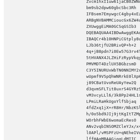
Zvcm1hxI1uw61jaCB0ZWN
bm9sb2dpw60gbcSbc3Rh 
IFBsem7EmywgcC4gby4xE
ARBgNVBAMMCioucGx6ZW4
ZXUwggEiMA0GCSqGSIb3 
DQEBAQUAA4IBDwAwggEKA
IBAQCr4b10HNPiCGtply8
LJb36tjfU2BRivQP+h+2 
4q+jB8pdn7i0Ew57G3rv4
5tHVANX4JLZHiFzRypVkq
PMVMDT4DzlUX5BGbzsmD 
C3Y5INURUxWbTN0NNIMY2
wUpmf9V5pQhWNRrkE0lXp
j89CBatUvoReUAyYew2Q 
d3qvmSFLTit8uxrS4GYRz
vM3vcyLLl6/3k8Pp24HL1
LPmiLRaHkUgoYlfSbjaq 
4fdZxq1jX+rR8Hr/NbzKS
h/0o5bd9JIj9jtKgItTZM
WOrbhFWbE6womaEcResO 
ANv2vqbINSOMZCleYJx/x
l0APl/vMSPFzU+qNEheIV
lffHAgMBAAGjggLdMIIC 