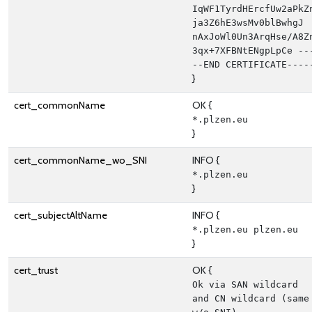
IqWF1TyrdHErcfUw2aPkZ
ja3Z6hE3wsMv0blBwhgJ 
nAxJoWl0Un3ArqHse/A8Z
3qx+7XFBNtENgpLpCe --
--END CERTIFICATE----
}
cert_commonName
OK {
*.plzen.eu
}
cert_commonName_wo_SNI
INFO {
*.plzen.eu
}
cert_subjectAltName
INFO {
*.plzen.eu plzen.eu
}
cert_trust
OK {
Ok via SAN wildcard 
and CN wildcard (same 