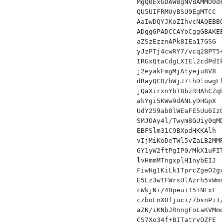
MgQ0ExGDAWBgNVBAMMD0d
QU5UIFRMUyBSU0EgMTCC 
AaIwDQYJKoZIhvcNAQEBB
ADggGPADCCAYoCggGBAKE
aZSzEzznAPk8IEa17GSG 
yJzPTj4cwRY7/vcq2BPT5
IRGxQtaCdgLXIEl2cdPdI
j2eyakFmgMjAtyeju8V8 
dRayQCD/bWjJ7thDlowgL
jQaXirxnYbT8bzRHAhCZq
akYgi5KWw9dANLyDHGpX 
UdY259ab0lWEaFE5Uu6Iz
SMJOAy4l/Twym8GUiy0qM
EBFSlm31C9BXpdHKKAlh 
vIjMiKoDeTWl5vZaLB2MM
GY1yW2ftPgIP0/MkX1uFI
lvHmmMTngxplH1nybEIJ 
FiwHg1KiLk1TprcZgeO2g
E5Lz3wTFWrsUlAzrh5xWm
cWkjNi/4BpeuiT5+NExF 
czboLnXOfjuci/7bsnPi1
aZN/iKNbJRnngFoLaKVMm
CS7Xo34f+BITatryQZFE 