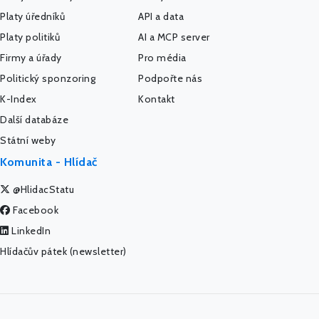
Platy úředníků
API a data
Platy politiků
AI a MCP server
Firmy a úřady
Pro média
Politický sponzoring
Podpořte nás
K-Index
Kontakt
Další databáze
Státní weby
Komunita - Hlídač
@HlidacStatu
Facebook
LinkedIn
Hlídačův pátek (newsletter)