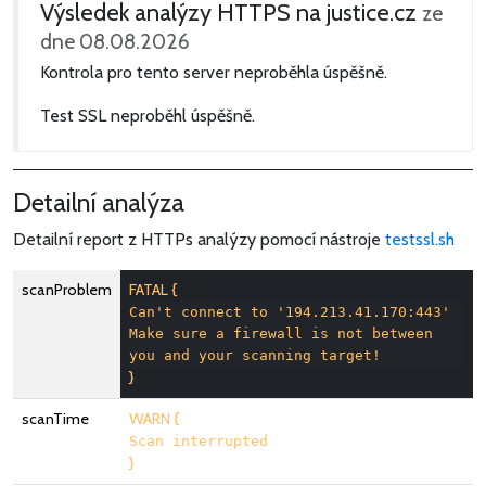
Výsledek analýzy HTTPS na justice.cz
ze
dne 08.08.2026
Kontrola pro tento server neproběhla úspěšně.
Test SSL neproběhl úspěšně.
Detailní analýza
Detailní report z HTTPs analýzy pomocí nástroje
testssl.sh
scanProblem
FATAL {
Can't connect to '194.213.41.170:443' 
Make sure a firewall is not between 
you and your scanning target!
}
scanTime
WARN {
Scan interrupted
}