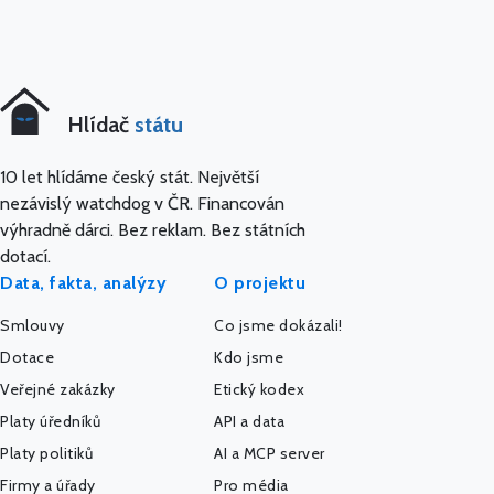
Hlídač
státu
10 let hlídáme český stát. Největší
nezávislý watchdog v ČR. Financován
výhradně dárci. Bez reklam. Bez státních
dotací.
Data, fakta, analýzy
O projektu
Smlouvy
Co jsme dokázali!
Dotace
Kdo jsme
Veřejné zakázky
Etický kodex
Platy úředníků
API a data
Platy politiků
AI a MCP server
Firmy a úřady
Pro média