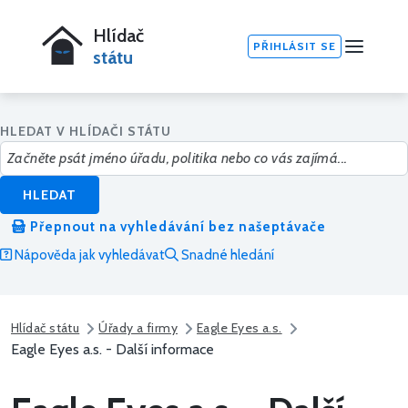
Hlídač
PŘIHLÁSIT SE
státu
HLEDAT V HLÍDAČI STÁTU
HLEDAT
Přepnout na vyhledávání bez našeptávače
Nápověda jak vyhledávat
Snadné hledání
Hlídač státu
Úřady a firmy
Eagle Eyes a.s.
Eagle Eyes a.s. - Další informace