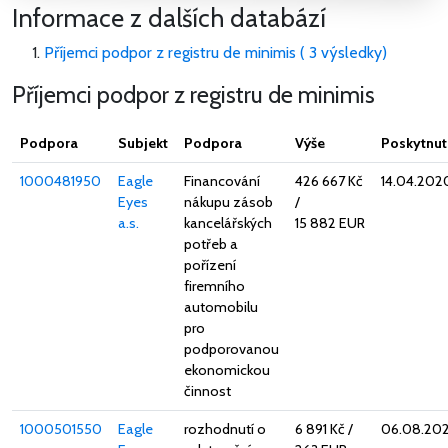
Informace z dalších databází
Příjemci podpor z registru de minimis ( 3 výsledky)
Příjemci podpor z registru de minimis
Podpora
Subjekt
Podpora
Výše
Poskytnut
1000481950
Eagle
Financování
426 667 Kč
14.04.202
Eyes
nákupu zásob
/
a.s.
kancelářských
15 882 EUR
potřeb a
pořízení
firemního
automobilu
pro
podporovanou
ekonomickou
činnost
1000501550
Eagle
rozhodnutí o
6 891 Kč
/
06.08.20