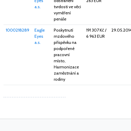
Eyes
odstranění
263 EUR
a.s.
tvrdosti ve věci
vyměření
penále
1000218289
Eagle
Poskytnutí
191 307 Kč
/
29.05.201
Eyes
mzdového
6 963 EUR
a.s.
příspěvku na
podpořené
pracovní
místo,
Harmonizace
zaměstnání a
rodiny