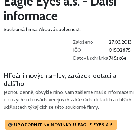
Eagle Eyes a.s. - Další
informace
Soukromá firma.
Akciová společnost.
Založeno
27.03.2013
IČO
01502875
Datová schránka
745sx6e
Hlídání nových smluv, zakázek, dotací a
dalšího
Jednou denně, obvykle ráno, vám zašleme mail s informacemi
o nových smlouvách, veřejných zakázkách, dotacích a dalších
událostech týkajících se této soukromé firmy.
UPOZORNIT NA NOVINKY U EAGLE EYES A.S.