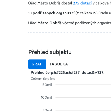
Úřad Město Dobříš dostal
275 dotací
v celkové
13 podřízených organizací
(z celkem 19) úřadu 
Úřad
Město Dobříš
včetně podřízených organiza
Přehled subjektu
GRAF
TABULKA
Přehled čerp&#225;n&#237; dotac&#237;
Celkem čerpáno
150mil
100mil
50mil