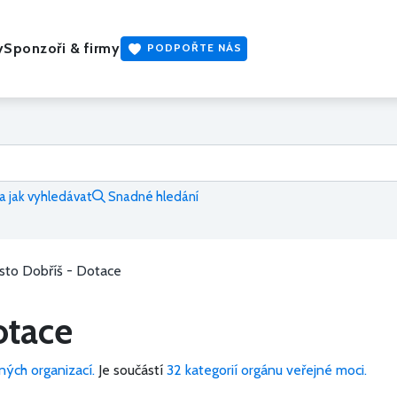
y
Sponzoři & firmy
PODPOŘTE NÁS
 jak vyhledávat
Snadné hledání
sto Dobříš - Dotace
otace
ných organizací.
Je součástí
32 kategorií orgánu veřejné moci.