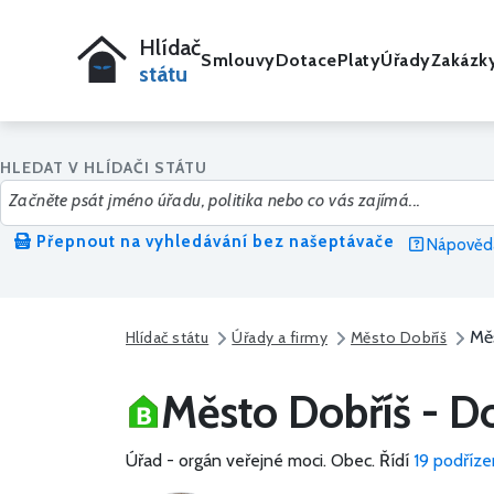
Hlídač
Smlouvy
Dotace
Platy
Úřady
Zakázk
státu
HLEDAT V HLÍDAČI STÁTU
Přepnout na vyhledávání bez našeptávače
Nápověda
Mě
Hlídač státu
Úřady a firmy
Město Dobříš
Město Dobříš - D
Úřad - orgán veřejné moci.
Obec.
Řídí
19 podříze