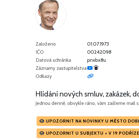
Založeno
01.07.1973
IČO
00242098
Datová schránka
pnxbx8u
Záznamy zastupitelstva
Odkazy
Hlídání nových smluv, zakázek, do
Jednou denně, obvykle ráno, vám zašleme mail s 
UPOZORNIT NA NOVINKY U MĚSTO DOB
UPOZORNIT U SUBJEKTU + V 19 PODŘÍ