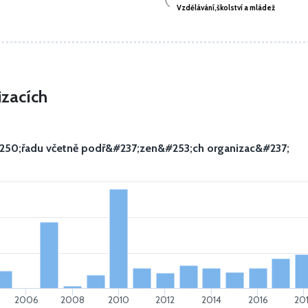
Vzdělávání,školství a mládež
Vzdělávání,školství a mládež
izacích
250;řadu včetně podř&#237;zen&#253;ch organizac&#237;
2006
2008
2010
2012
2014
2016
20