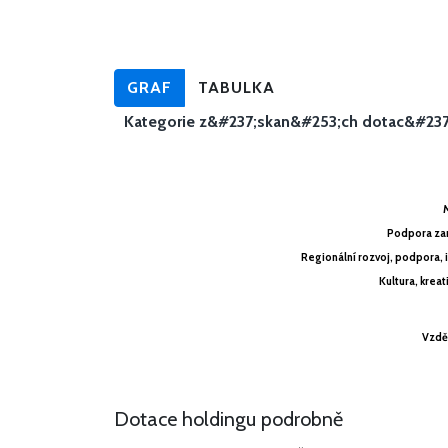
GRAF
TABULKA
Kategorie z&#237;skan&#253;ch dotac&#237
Podpora zam
Podpora zam
Regionální rozvoj, podpora, 
Regionální rozvoj, podpora, 
Kultura, krea
Kultura, krea
Vzděl
Vzděl
Dotace holdingu podrobně