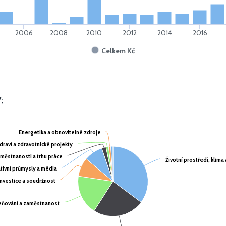
2006
2008
2010
2012
2014
2016
Celkem Kč
;
Energetika a obnovitelné zdroje
Energetika a obnovitelné zdroje
draví a zdravotnické projekty
draví a zdravotnické projekty
městnanosti a trhu práce
městnanosti a trhu práce
Životní prostředí, klima
Životní prostředí, klima
ativní průmysly a média
ativní průmysly a média
investice a soudržnost
investice a soudržnost
leňování a zaměstnanost
leňování a zaměstnanost