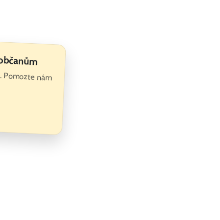
 občanům
te. Pomozte nám