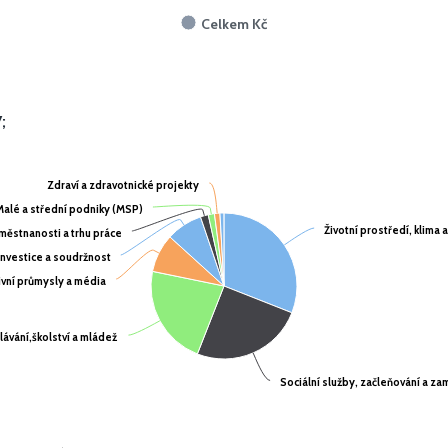
Celkem Kč
;
Zdraví a zdravotnické projekty
Zdraví a zdravotnické projekty
Malé a střední podniky (MSP)
Malé a střední podniky (MSP)
Životní prostředí, klima 
Životní prostředí, klima 
ěstnanosti a trhu práce
ěstnanosti a trhu práce
investice a soudržnost
investice a soudržnost
tivní průmysly a média
tivní průmysly a média
ávání,školství a mládež
ávání,školství a mládež
Sociální služby, začleňování a z
Sociální služby, začleňování a z