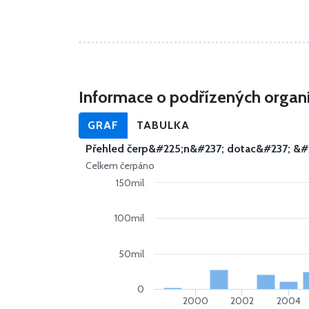
Informace o podřízených organ
GRAF
TABULKA
Přehled čerp&#225;n&#237; dotac&#237; &#
Celkem čerpáno
150mil
100mil
50mil
0
2000
2002
2004