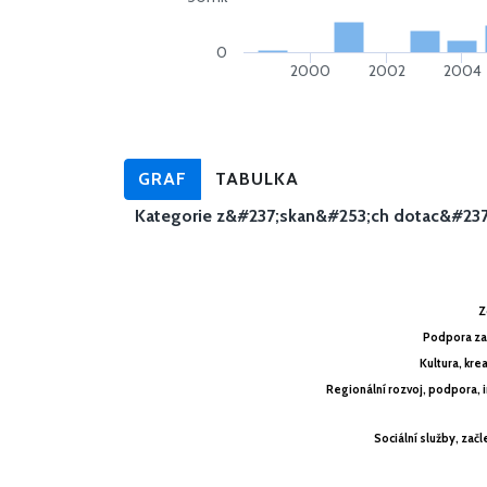
0
2000
2002
2004
GRAF
TABULKA
Kategorie z&#237;skan&#253;ch dotac&#237
Z
Z
Podpora za
Podpora za
Kultura, kre
Kultura, kre
Regionální rozvoj, podpora, 
Regionální rozvoj, podpora, 
Sociální služby, zač
Sociální služby, zač