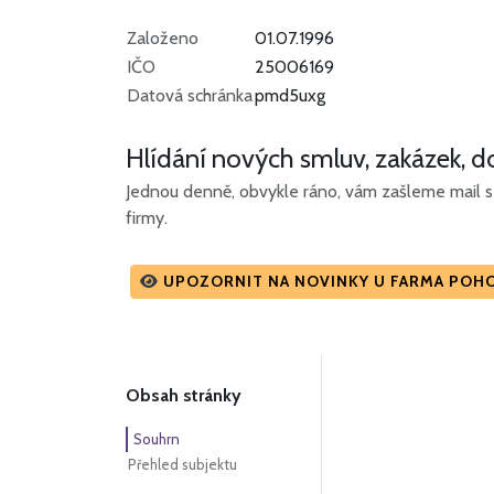
Založeno
01.07.1996
IČO
25006169
Datová schránka
pmd5uxg
Hlídání nových smluv, zakázek, do
Jednou denně, obvykle ráno, vám zašleme mail s 
firmy.
UPOZORNIT NA NOVINKY U FARMA POHOD
Obsah stránky
Souhrn
Přehled subjektu