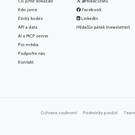
Co jsme dokázali!
@HlidacStatu
Kdo jsme
Facebook
Etický kodex
LinkedIn
API a data
Hlídačův pátek (newsletter)
AI a MCP server
Pro média
Podpořte nás
Kontakt
Ochrana soukromí
Podmínky použití
Team