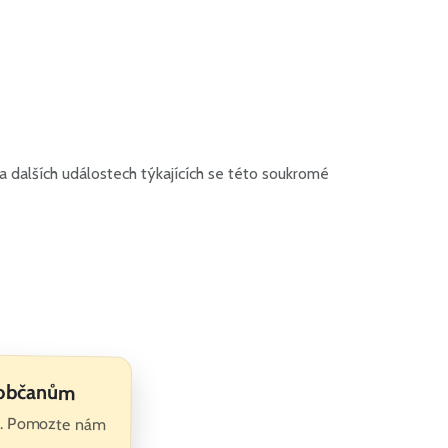
 dalších událostech týkajících se této soukromé
 občanům
te. Pomozte nám