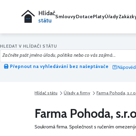
Hlídač
Smlouvy
Dotace
Platy
Úřady
Zakázk
státu
HLEDAT V HLÍDAČI STÁTU
Přepnout na vyhledávání bez našeptávače
Nápověda
Hlídač státu
Úřady a firmy
Farma Pohoda, s.r.o
Farma Pohoda, s.r.o
Soukromá firma.
Společnost s ručením omezený