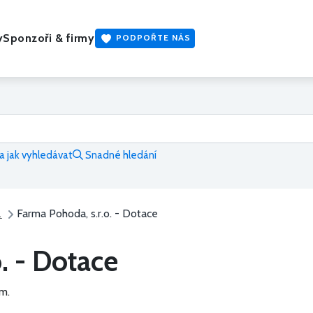
y
Sponzoři & firmy
PODPOŘTE NÁS
 jak vyhledávat
Snadné hledání
Farma Pohoda, s.r.o. - Dotace
.
. - Dotace
m.