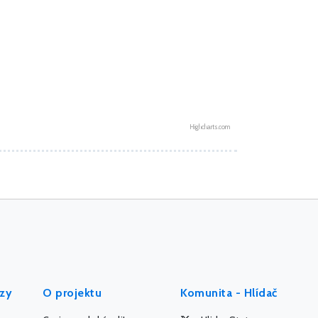
Highcharts.com
ýzy
O projektu
Komunita - Hlídač