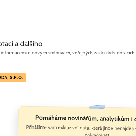
tací a dalšího
informacemi o nových smlouvách, veřejných zakázkách, dotacích a
A, S.R.O.
Pomáháme novinářům, analytikům i
Přinášíme vám exkluzivní data, která jinde nenajde
pokračovat!