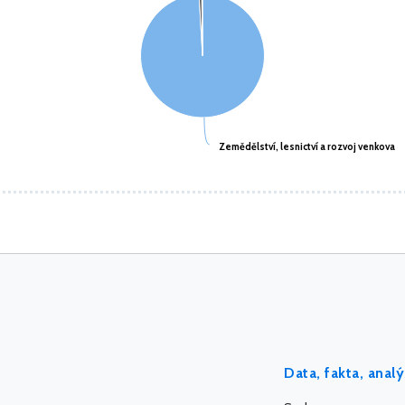
Zemědělství, lesnictví a rozvoj venkova
Zemědělství, lesnictví a rozvoj venkova
Data, fakta, anal