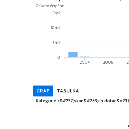
Celkem čerpáno
15mil
10mil
5mil
0
2004
2006
GRAF
TABULKA
Kategorie z&#237;skan&#253;ch dotac&#237