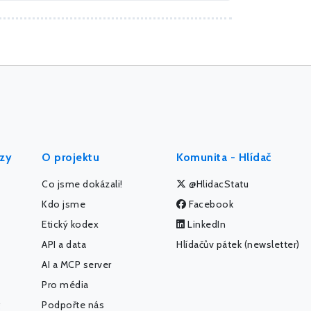
ýzy
O projektu
Komunita - Hlídač
Co jsme dokázali!
@HlidacStatu
Kdo jsme
Facebook
Etický kodex
LinkedIn
API a data
Hlídačův pátek (newsletter)
AI a MCP server
Pro média
Podpořte nás