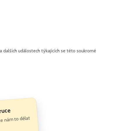
 dalších událostech týkajících se této soukromé
ruce
te nám to dělat