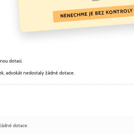
NENECHME JE BEZ KONTROLY
dnou dotaci.
ítek, advokát nedostaly žádné dotace.
 žádné dotace.