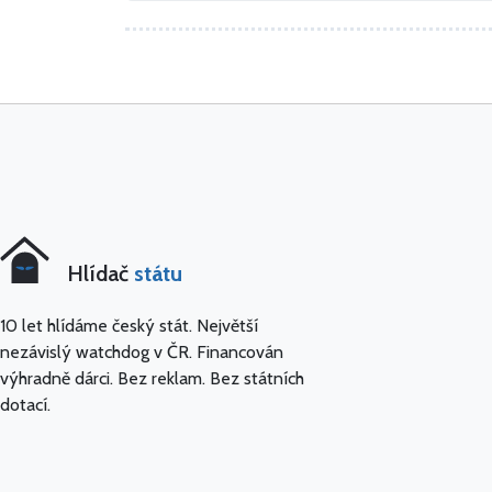
Hlídač
státu
10 let hlídáme český stát. Největší
nezávislý watchdog v ČR. Financován
výhradně dárci. Bez reklam. Bez státních
dotací.