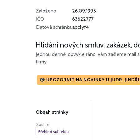
Založeno
26.09.1995
IČO
63622777
Datová schránka
apcfyf4
Hlídání nových smluv, zakázek, do
Jednou denně, obvykle ráno, vám zašleme mail s 
firmy.
UPOZORNIT NA NOVINKY U JUDR. JINDŘI
Obsah stránky
Souhrn
Přehled subjektu