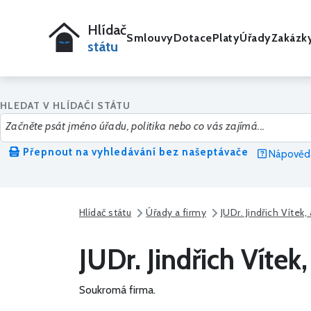
Hlídač
Smlouvy
Dotace
Platy
Úřady
Zakázk
státu
HLEDAT V HLÍDAČI STÁTU
Přepnout na vyhledávání bez našeptávače
Nápověda
Hlídač státu
Úřady a firmy
JUDr. Jindřich Vítek
JUDr. Jindřich Vítek
Soukromá firma.