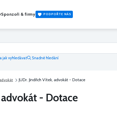
y
Sponzoři & firmy
PODPOŘTE NÁS
 jak vyhledávat
Snadné hledání
JUDr. Jindřich Vítek, advokát - Dotace
, advokát
, advokát - Dotace