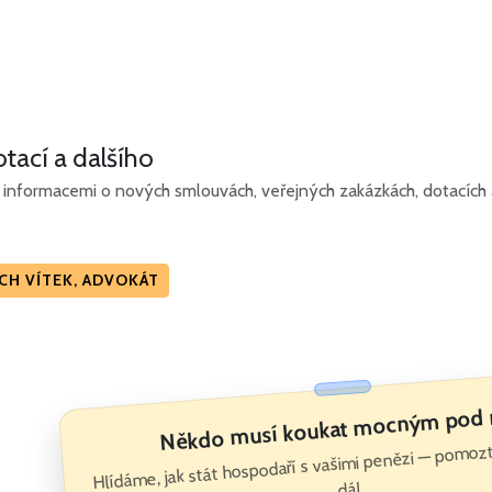
tací a dalšího
informacemi o nových smlouvách, veřejných zakázkách, dotacích a
CH VÍTEK, ADVOKÁT
Někdo musí koukat mocným pod 
Hlídáme, jak stát hospodaří s vašimi penězi — pomoz
dál.