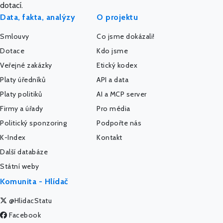
dotací.
Data, fakta, analýzy
O projektu
Smlouvy
Co jsme dokázali!
Dotace
Kdo jsme
Veřejné zakázky
Etický kodex
Platy úředníků
API a data
Platy politiků
AI a MCP server
Firmy a úřady
Pro média
Politický sponzoring
Podpořte nás
K-Index
Kontakt
Další databáze
Státní weby
Komunita - Hlídač
@HlidacStatu
Facebook