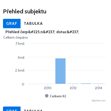
Přehled subjektu
GRAF
TABULKA
Přehled čerp&#225;n&#237; dotac&#237;
Celkem čerpáno
7.5mil
5mil
2.5mil
0
2010
2012
2014
Celkem Kč
Highcharts.com