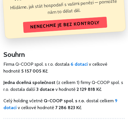
Hlídáme, jak stát hospodaří s vašimi penězi — pomozte
nám to dělat dál.
NENECHME JE BEZ KONTROLY
Souhrn
Firma Q-COOP spol. s r.o. dostala
6 dotací
v celkové
hodnotě
5 157 005 Kč
.
Jedna dceřiná společnost
(z celkem 1) firmy Q-COOP spol. s
r.o. dostala další
3 dotace
v hodnotě
2 129 818 Kč
.
Celý holding včetně
Q-COOP spol. s r.o.
dostal celkem
9
dotací
v celkové hodnotě
7 286 823 Kč
.