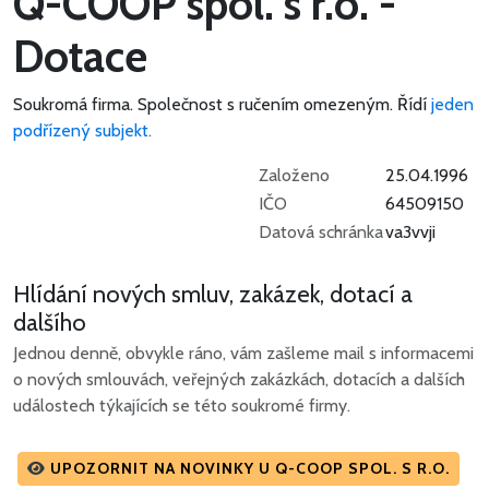
Q-COOP spol. s r.o. -
Dotace
Soukromá firma.
Společnost s ručením omezeným.
Řídí
jeden
podřízený subjekt.
Založeno
25.04.1996
IČO
64509150
Datová schránka
va3vvji
Hlídání nových smluv, zakázek, dotací a
dalšího
Jednou denně, obvykle ráno, vám zašleme mail s informacemi
o nových smlouvách, veřejných zakázkách, dotacích a dalších
událostech týkajících se této soukromé firmy.
UPOZORNIT NA NOVINKY U Q-COOP SPOL. S R.O.