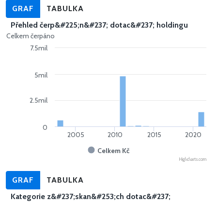
GRAF
TABULKA
Přehled čerp&#225;n&#237; dotac&#237; holdingu
Celkem čerpáno
7.5mil
5mil
2.5mil
0
2005
2010
2015
2020
Celkem Kč
Highcharts.com
GRAF
TABULKA
Kategorie z&#237;skan&#253;ch dotac&#237;