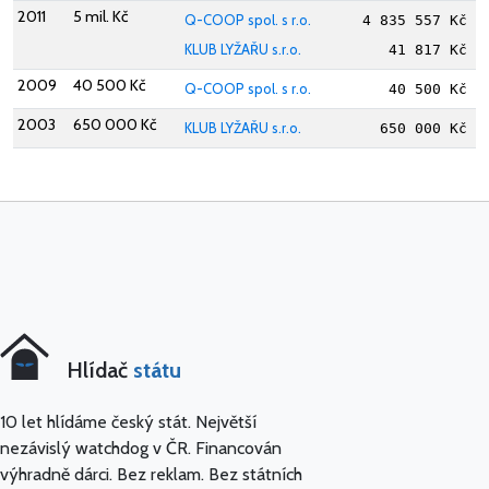
2011
5 mil. Kč
Q-COOP spol. s r.o.
4 835 557 Kč
KLUB LYŽAŘU s.r.o.
41 817 Kč
2009
40 500 Kč
Q-COOP spol. s r.o.
40 500 Kč
2003
650 000 Kč
KLUB LYŽAŘU s.r.o.
650 000 Kč
Hlídač
státu
10 let hlídáme český stát. Největší
nezávislý watchdog v ČR. Financován
výhradně dárci. Bez reklam. Bez státních