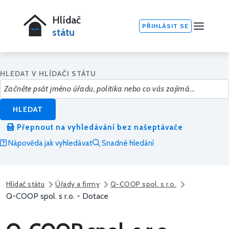
Hlídač
PŘIHLÁSIT SE
státu
HLEDAT V HLÍDAČI STÁTU
HLEDAT
Přepnout na vyhledávání bez našeptávače
Nápověda jak vyhledávat
Snadné hledání
Hlídač státu
Úřady a firmy
Q-COOP spol. s r.o.
Q-COOP spol. s r.o. - Dotace