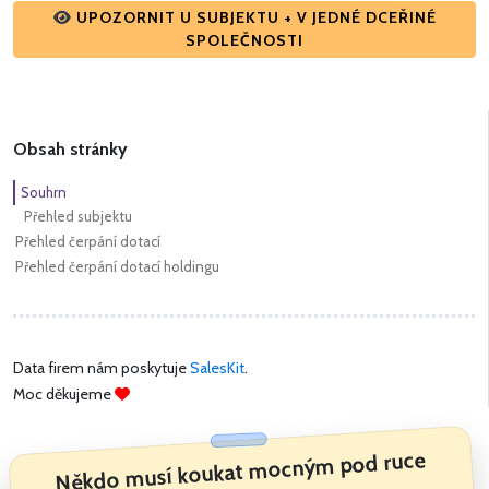
UPOZORNIT U SUBJEKTU + V JEDNÉ DCEŘINÉ
SPOLEČNOSTI
Obsah stránky
Souhrn
Přehled subjektu
Přehled čerpání dotací
Přehled čerpání dotací holdingu
Data firem nám poskytuje
SalesKit
.
Moc děkujeme
Někdo musí koukat mocným pod ruce