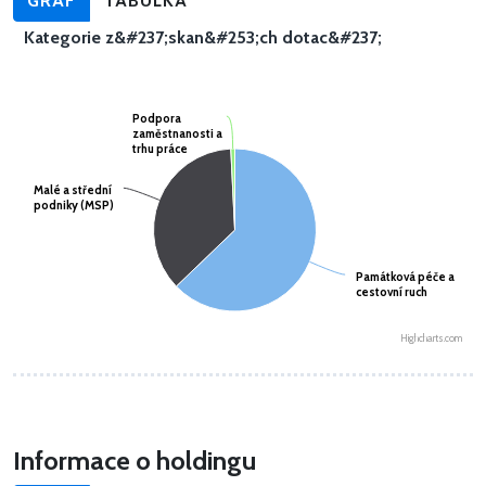
GRAF
TABULKA
Kategorie z&#237;skan&#253;ch dotac&#237;
Podpora
Podpora
zaměstnanosti a
zaměstnanosti a
trhu práce
trhu práce
Malé a střední
Malé a střední
podniky (MSP)
podniky (MSP)
Památková péče a
Památková péče a
cestovní ruch
cestovní ruch
Highcharts.com
Informace o holdingu