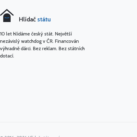
Hlídač
státu
10 let hlídáme český stát. Největší
nezávislý watchdog v ČR. Financován
výhradně dárci. Bez reklam. Bez státních
dotací.