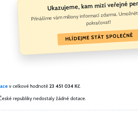
Ukazujeme, kam mizí veřejné pe
Přinášíme vám miliony informací zdarma. Umožně
pokračovat!
HLÍDEJME STÁT SPOLEČNĚ
tace
v celkové hodnotě
23 451 034 Kč
.
 České republiky nedostaly žádné dotace.