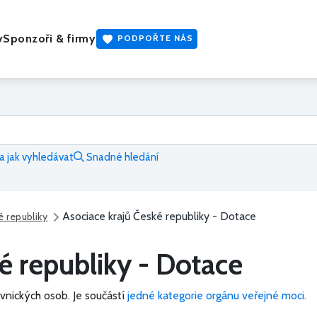
y
Sponzoři & firmy
PODPOŘTE NÁS
 jak vyhledávat
Snadné hledání
Asociace krajů České republiky - Dotace
é republiky
é republiky - Dotace
vnických osob.
Je součástí
jedné kategorie orgánu veřejné moci.