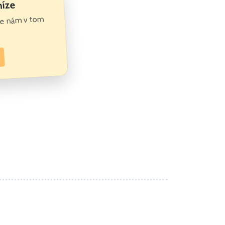
níze
te nám v tom