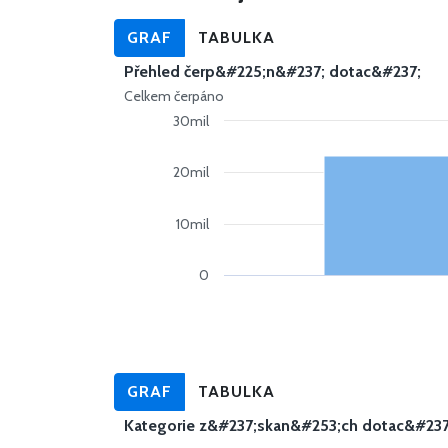
GRAF
TABULKA
Přehled čerp&#225;n&#237; dotac&#237;
Celkem čerpáno
30mil
20mil
10mil
0
GRAF
TABULKA
Kategorie z&#237;skan&#253;ch dotac&#237