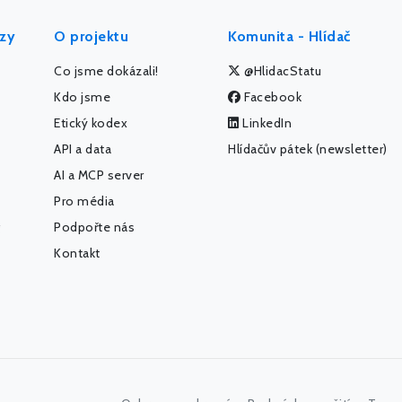
ýzy
O projektu
Komunita - Hlídač
Co jsme dokázali!
@HlidacStatu
Kdo jsme
Facebook
Etický kodex
LinkedIn
API a data
Hlídačův pátek (newsletter)
AI a MCP server
Pro média
Podpořte nás
Kontakt