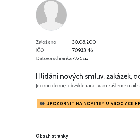
Založeno
30.08.2001
IČO
70933146
Datová schránka
77x5zix
Hlídání nových smluv, zakázek, do
Jednou denně, obvykle ráno, vám zašleme mail s 
UPOZORNIT NA NOVINKY U ASOCIACE K
Obsah stránky