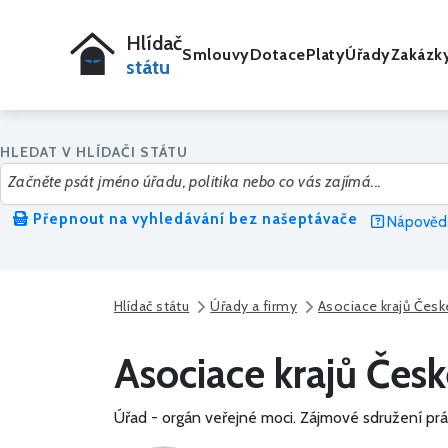
Hlídač
Smlouvy
Dotace
Platy
Úřady
Zakázk
státu
HLEDAT V HLÍDAČI STÁTU
Přepnout na vyhledávání bez našeptávače
Nápověda
Hlídač státu
Úřady a firmy
Asociace krajů Česk
Asociace krajů Česk
Úřad - orgán veřejné moci.
Zájmové sdružení prá