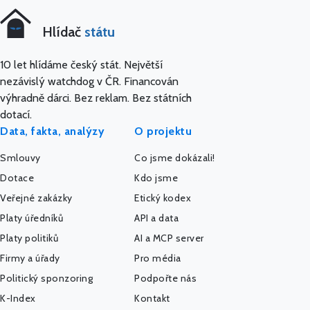
Hlídač
státu
10 let hlídáme český stát. Největší
nezávislý watchdog v ČR. Financován
výhradně dárci. Bez reklam. Bez státních
dotací.
Data, fakta, analýzy
O projektu
Smlouvy
Co jsme dokázali!
Dotace
Kdo jsme
Veřejné zakázky
Etický kodex
Platy úředníků
API a data
Platy politiků
AI a MCP server
Firmy a úřady
Pro média
Politický sponzoring
Podpořte nás
K-Index
Kontakt