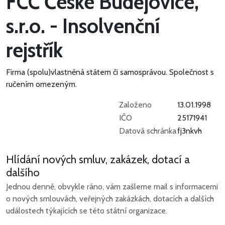
FCC České Budějovice,
s.r.o. - Insolvenční
rejstřík
Firma (spolu)vlastněná státem či samosprávou.
Společnost s
ručením omezeným.
Založeno
13.01.1998
IČO
25171941
Datová schránka
fj3nkvh
Hlídání nových smluv, zakázek, dotací a
dalšího
Jednou denně, obvykle ráno, vám zašleme mail s informacemi
o nových smlouvách, veřejných zakázkách, dotacích a dalších
událostech týkajících se této státní organizace.