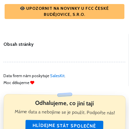
UPOZORNIT NA NOVINKY U FCC ČESKÉ
BUDĚJOVICE, S.R.O.
Obsah stránky
Data firem nám poskytuje
SalesKit
.
Moc děkujeme
Odhalujeme, co jiní tají
Máme data a nebojíme se je použít. Podpořte nás!
HLÍDEJME STÁT SPOLEČNĚ