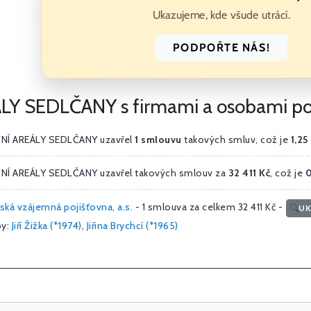
Ukazujeme, kde všude utrácí.
PODPOŘTE NÁS!
SEDLČANY s firmami a osobami podpo
Í AREÁLY SEDLČANY uzavřel
1 smlouvu
takových smluv, což je
1,25
Í AREÁLY SEDLČANY uzavřel takových smlouv za
32 411 Kč
, což je
0
ská vzájemná pojišťovna, a.s.
- 1 smlouva za celkem 32 411 Kč -
UK
y:
Jiří Žižka (*1974)
,
Jiřina Brychcí (*1965)