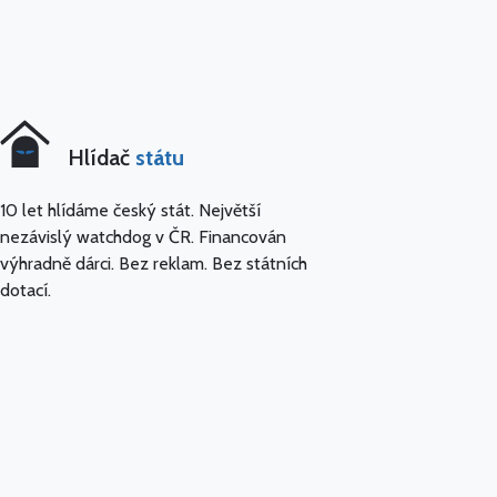
Hlídač
státu
10 let hlídáme český stát. Největší
nezávislý watchdog v ČR. Financován
výhradně dárci. Bez reklam. Bez státních
dotací.