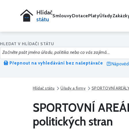
Hlídač
Smlouvy
Dotace
Platy
Úřady
Zakázk
státu
HLEDAT V HLÍDAČI STÁTU
Přepnout na vyhledávání bez našeptávače
Nápověda
Hlídač státu
Úřady a firmy
SPORTOVNÍ AREÁL
SPORTOVNÍ AREÁLY
politických stran