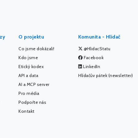
ýzy
O projektu
Komunita - Hlídač
Co jsme dokázali!
@HlidacStatu
Kdo jsme
Facebook
Etický kodex
LinkedIn
API a data
Hlídačův pátek (newsletter)
AI a MCP server
Pro média
Podpořte nás
Kontakt