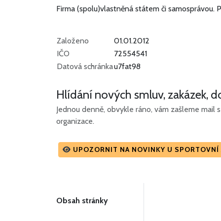
Firma (spolu)vlastněná státem či samosprávou.
P
Založeno
01.01.2012
IČO
72554541
Datová schránka
u7fat98
Hlídání nových smluv, zakázek, do
Jednou denně, obvykle ráno, vám zašleme mail s 
organizace.
UPOZORNIT NA NOVINKY U SPORTOVNÍ 
Obsah stránky