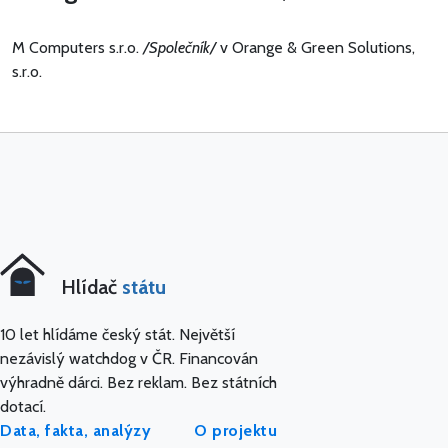
M Computers s.r.o.
/Společník/
v Orange & Green Solutions,
s.r.o.
Hlídač
státu
10 let hlídáme český stát. Největší
nezávislý watchdog v ČR. Financován
výhradně dárci. Bez reklam. Bez státních
dotací.
Data, fakta, analýzy
O projektu