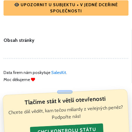
UPOZORNIT U SUBJEKTU + V JEDNÉ DCEŘINÉ
SPOLEČNOSTI
Obsah stránky
Data firem nám poskytuje
SalesKit
.
Moc děkujeme
Tlačíme stát k větší otevřenosti
Chcete dál vědět, kam tečou miliardy z veřejných peněz?
Podpořte nás!
CHCI KONTROLU STÁTU