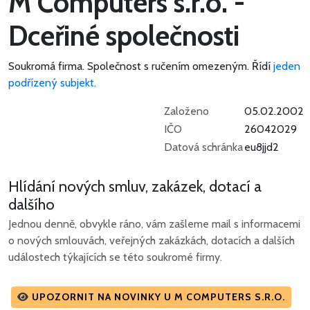
M Computers s.r.o. -
Dceřiné společnosti
Soukromá firma.
Společnost s ručením omezeným.
Řídí
jeden
podřízený subjekt.
Založeno
05.02.2002
IČO
26042029
Datová schránka
eu8jjd2
Hlídání nových smluv, zakázek, dotací a
dalšího
Jednou denně, obvykle ráno, vám zašleme mail s informacemi
o nových smlouvách, veřejných zakázkách, dotacích a dalších
událostech týkajících se této soukromé firmy.
UPOZORNIT NA NOVINKY U M COMPUTERS S.R.O.