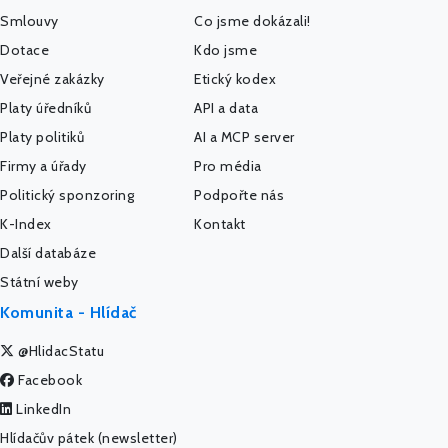
Smlouvy
Co jsme dokázali!
Dotace
Kdo jsme
Veřejné zakázky
Etický kodex
Platy úředníků
API a data
Platy politiků
AI a MCP server
Firmy a úřady
Pro média
Politický sponzoring
Podpořte nás
K-Index
Kontakt
Další databáze
Státní weby
Komunita - Hlídač
@HlidacStatu
Facebook
LinkedIn
Hlídačův pátek (newsletter)