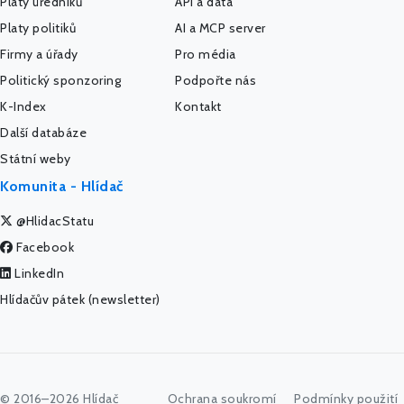
Platy úředníků
API a data
Platy politiků
AI a MCP server
Firmy a úřady
Pro média
Politický sponzoring
Podpořte nás
K-Index
Kontakt
Další databáze
Státní weby
Komunita - Hlídač
@HlidacStatu
Facebook
LinkedIn
Hlídačův pátek (newsletter)
© 2016–2026 Hlídač
Ochrana soukromí
Podmínky použití