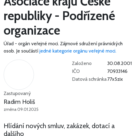
Asociace krajů České
republiky - Podřízené
organizace
Úřad - orgán veřejné moci.
Zájmové sdružení právnických
osob.
Je součástí
jedné kategorie orgánu veřejné moci.
Založeno
30.08.2001
IČO
70933146
Datová schránka
77x5zix
Zastupovaný
Radim Holiš
změna 09.01.2025
Hlídání nových smluv, zakázek, dotací a
dalšího