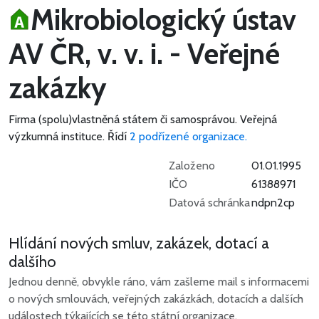
Mikrobiologický ústav
AV ČR, v. v. i. - Veřejné
zakázky
Firma (spolu)vlastněná státem či samosprávou.
Veřejná
výzkumná instituce.
Řídí
2 podřízené organizace.
Založeno
01.01.1995
IČO
61388971
Datová schránka
ndpn2cp
Hlídání nových smluv, zakázek, dotací a
dalšího
Jednou denně, obvykle ráno, vám zašleme mail s informacemi
o nových smlouvách, veřejných zakázkách, dotacích a dalších
událostech týkajících se této státní organizace.