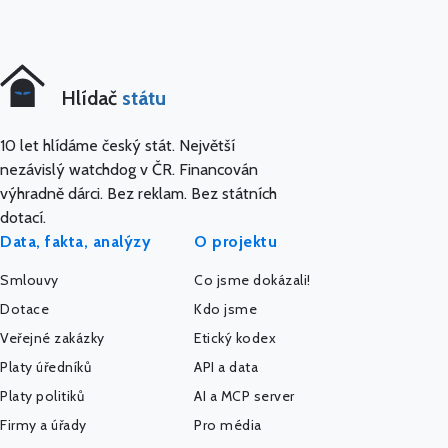
Hlídač
státu
10 let hlídáme český stát. Největší
nezávislý watchdog v ČR. Financován
výhradně dárci. Bez reklam. Bez státních
dotací.
Data, fakta, analýzy
O projektu
Smlouvy
Co jsme dokázali!
Dotace
Kdo jsme
Veřejné zakázky
Etický kodex
Platy úředníků
API a data
Platy politiků
AI a MCP server
Firmy a úřady
Pro média