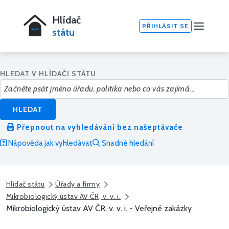
Hlídač
PŘIHLÁSIT SE
státu
HLEDAT V HLÍDAČI STÁTU
HLEDAT
Přepnout na vyhledávání bez našeptávače
Nápověda jak vyhledávat
Snadné hledání
Hlídač státu
Úřady a firmy
Mikrobiologický ústav AV ČR, v. v. i.
Mikrobiologický ústav AV ČR, v. v. i. - Veřejné zakázky