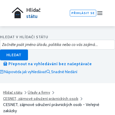
Hlídač
PŘIHLÁSIT SE
státu
HLEDAT V HLÍDAČI STÁTU
HLEDAT
Přepnout na vyhledávání bez našeptávače
Nápověda jak vyhledávat
Snadné hledání
Hlídač státu
Úřady a firmy
CESNET, zájmové sdružení právnických osob
CESNET, zájmové sdružení právnických osob - Veřejné
zakázky