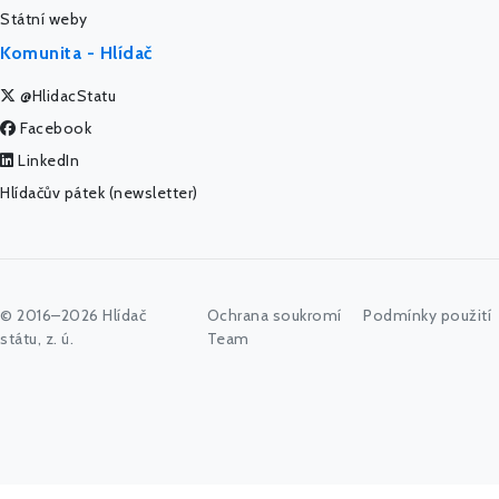
Státní weby
Komunita - Hlídač
@HlidacStatu
Facebook
LinkedIn
Hlídačův pátek (newsletter)
© 2016–2026 Hlídač
Ochrana soukromí
Podmínky použití
státu, z. ú.
Team
Začněte psát jméno úřadu, politika nebo co vás zajímá...