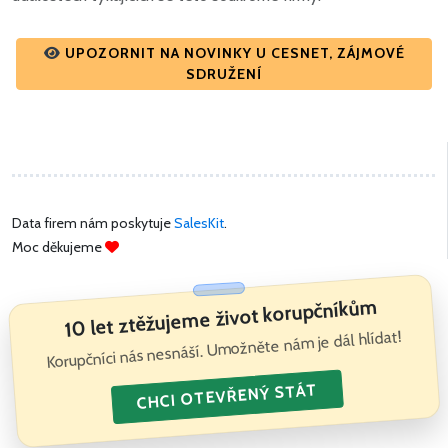
UPOZORNIT NA NOVINKY U CESNET, ZÁJMOVÉ
SDRUŽENÍ
Data firem nám poskytuje
SalesKit
.
Moc děkujeme
10 let ztěžujeme život korupčníkům
Korupčníci nás nesnáší. Umožněte nám je dál hlídat!
CHCI OTEVŘENÝ STÁT