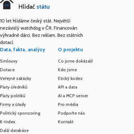
Hlídač
státu
10 let hlídáme český stát. Největší
nezávislý watchdog v ČR. Financován
výhradně dárci. Bez reklam. Bez státních
dotací.
Data, fakta, analýzy
O projektu
Smlouvy
Co jsme dokázali!
Dotace
Kdo jsme
Veřejné zakázky
Etický kodex
Platy úředníků
API a data
Platy politiků
AI a MCP server
Firmy a úřady
Pro média
Politický sponzoring
Podpořte nás
K-Index
Kontakt
Další databáze