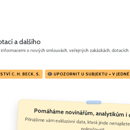
tací a dalšího
informacemi o nových smlouvách, veřejných zakázkách, dotacích a
VÍ C. H. BECK, S.
UPOZORNIT U SUBJEKTU + V JEDN
Pomáháme novinářům, analytikům i
Přinášíme vám exkluzivní data, která jinde nenajde
pokračovat!