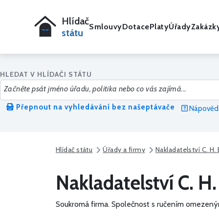
Hlídač
Smlouvy
Dotace
Platy
Úřady
Zakázk
státu
HLEDAT V HLÍDAČI STÁTU
Přepnout na vyhledávání bez našeptávače
Nápověda
Hlídač státu
Úřady a firmy
Nakladatelství C. H. B
Nakladatelství C. H.
Soukromá firma.
Společnost s ručením omezený