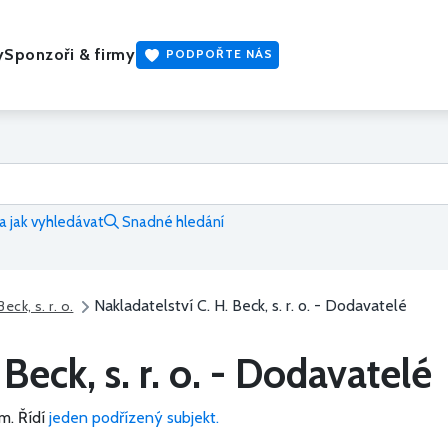
y
Sponzoři & firmy
PODPOŘTE NÁS
 jak vyhledávat
Snadné hledání
Nakladatelství C. H. Beck, s. r. o. - Dodavatelé
eck, s. r. o.
 Beck, s. r. o. - Dodavatelé
m.
Řídí
jeden podřízený subjekt.