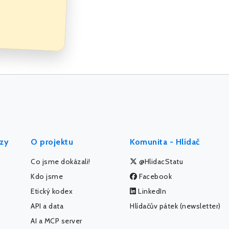
ýzy
O projektu
Komunita - Hlídač
Co jsme dokázali!
@HlidacStatu
Kdo jsme
Facebook
Etický kodex
LinkedIn
API a data
Hlídačův pátek (newsletter)
AI a MCP server