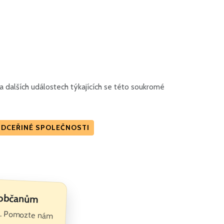
 dalších událostech týkajících se této soukromé
É DCEŘINÉ SPOLEČNOSTI
 občanům
te. Pomozte nám