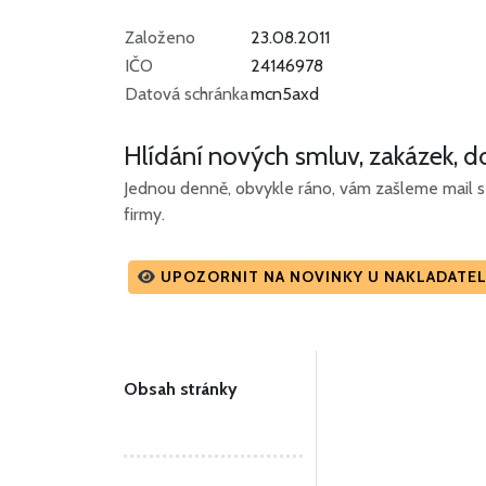
Založeno
23.08.2011
IČO
24146978
Datová schránka
mcn5axd
Hlídání nových smluv, zakázek, do
Jednou denně, obvykle ráno, vám zašleme mail s 
firmy.
UPOZORNIT NA NOVINKY U NAKLADATELST
Obsah stránky