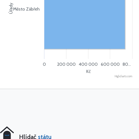
Úřady
Město Zábřeh
0
200 000
400 000
600 000
80…
Kč
Highcharts.com
Hlídač
státu