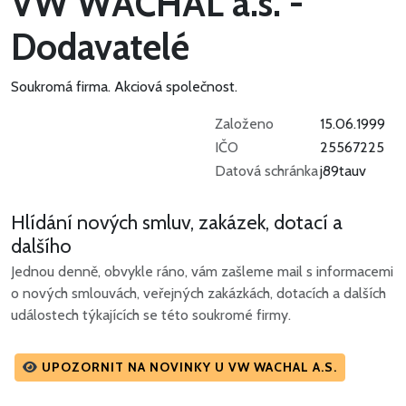
VW WACHAL a.s. -
Dodavatelé
Soukromá firma.
Akciová společnost.
Založeno
15.06.1999
IČO
25567225
Datová schránka
j89tauv
Hlídání nových smluv, zakázek, dotací a
dalšího
Jednou denně, obvykle ráno, vám zašleme mail s informacemi
o nových smlouvách, veřejných zakázkách, dotacích a dalších
událostech týkajících se této soukromé firmy.
UPOZORNIT NA NOVINKY U VW WACHAL A.S.