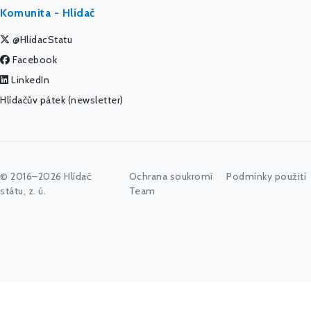
Komunita - Hlídač
@HlidacStatu
Facebook
LinkedIn
Hlídačův pátek (newsletter)
© 2016–2026 Hlídač
Ochrana soukromí
Podmínky použití
státu, z. ú.
Team
Začněte psát jméno úřadu, politika nebo co vás zajímá...