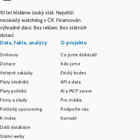
10 let hlídáme český stát. Největší
nezávislý watchdog v ČR. Financován
výhradně dárci. Bez reklam. Bez státních
dotací.
Data, fakta, analýzy
O projektu
Smlouvy
Co jsme dokázali!
Dotace
Kdo jsme
Veřejné zakázky
Etický kodex
Platy úředníků
API a data
Platy politiků
AI a MCP server
Firmy a úřady
Pro média
Politický sponzoring
Podpořte nás
K-Index
Kontakt
Další databáze
Státní weby