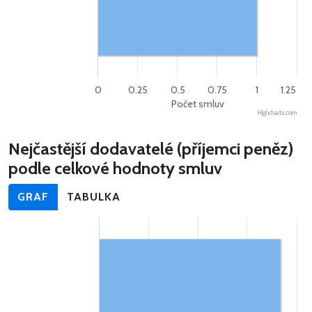
0
0.25
0.5
0.75
1
1.25
Počet smluv
Highcharts.com
Nejčastější dodavatelé (příjemci peněz)
podle celkové hodnoty smluv
GRAF
TABULKA