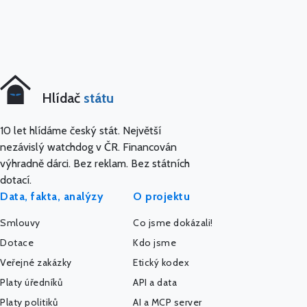
Hlídač
státu
10 let hlídáme český stát. Největší
nezávislý watchdog v ČR. Financován
výhradně dárci. Bez reklam. Bez státních
dotací.
Data, fakta, analýzy
O projektu
Smlouvy
Co jsme dokázali!
Dotace
Kdo jsme
Veřejné zakázky
Etický kodex
Platy úředníků
API a data
Platy politiků
AI a MCP server