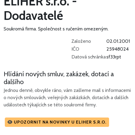
ELIHER s.r.o. -
Dodavatelé
Soukromá firma.
Společnost s ručením omezeným.
Založeno
02.01.2001
IČO
25948024
Datová schránka
sf33rpt
Hlídání nových smluv, zakázek, dotací a
dalšího
Jednou denně, obvykle ráno, vám zašleme mail s informacemi
o nových smlouvách, veřejných zakázkách, dotacích a dalších
událostech týkajících se této soukromé firmy.
UPOZORNIT NA NOVINKY U ELIHER S.R.O.