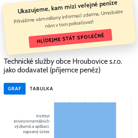
Ukazujeme, kam mizí veřejné peníze
Přinášíme vám miliony informací zdarma. Umožněte
nám v tom pokračovat!
HLÍDEJME STÁT SPOLEČNĚ
Technické služby obce Hroubovice s.r.o.
jako dodavatel (příjemce peněz)
GRAF
TABULKA
Institut
environmentálních
výzkumů a aplikací,
zapsaný ústav