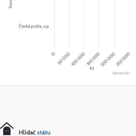
Firmy
Česká pošta, s.p.
0
250 000
100 000
200 000
50 000
150 000
Kč
Highcharts.com
Hlídač
státu