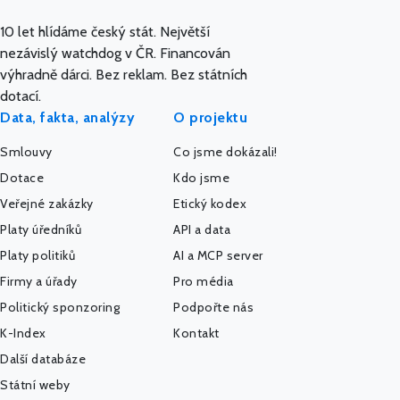
10 let hlídáme český stát. Největší
nezávislý watchdog v ČR. Financován
výhradně dárci. Bez reklam. Bez státních
dotací.
Data, fakta, analýzy
O projektu
Smlouvy
Co jsme dokázali!
Dotace
Kdo jsme
Veřejné zakázky
Etický kodex
Platy úředníků
API a data
Platy politiků
AI a MCP server
Firmy a úřady
Pro média
Politický sponzoring
Podpořte nás
K-Index
Kontakt
Další databáze
Státní weby