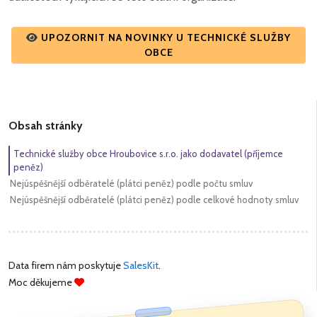
UPOZORNIT NA NOVINKY U TECHNICKÉ SLUŽBY
OBCE
Obsah stránky
Technické služby obce Hroubovice s.r.o. jako dodavatel (příjemce
peněz)
Nejúspěšnější odběratelé (plátci peněz) podle počtu smluv
Nejúspěšnější odběratelé (plátci peněz) podle celkové hodnoty smluv
Data firem nám poskytuje
SalesKit
.
Moc děkujeme