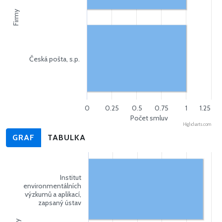
Firmy
Česká pošta, s.p.
0
0.25
0.5
0.75
1
1.25
Počet smluv
Highcharts.com
GRAF
TABULKA
Institut
environmentálních
výzkumů a aplikací,
zapsaný ústav