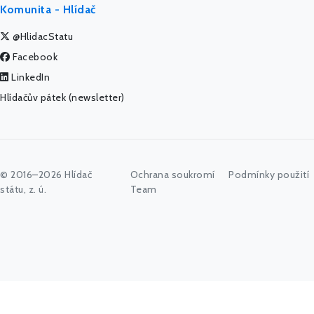
Komunita - Hlídač
@HlidacStatu
Facebook
LinkedIn
Hlídačův pátek (newsletter)
© 2016–2026 Hlídač
Ochrana soukromí
Podmínky použití
státu, z. ú.
Team
Začněte psát jméno úřadu, politika nebo co vás zajímá...