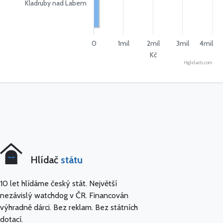
Kladruby nad Labem
0
1mil
2mil
3mil
4mil
Kč
Highcharts.com
Hlídač
státu
10 let hlídáme český stát. Největší
nezávislý watchdog v ČR. Financován
výhradně dárci. Bez reklam. Bez státních
dotací.