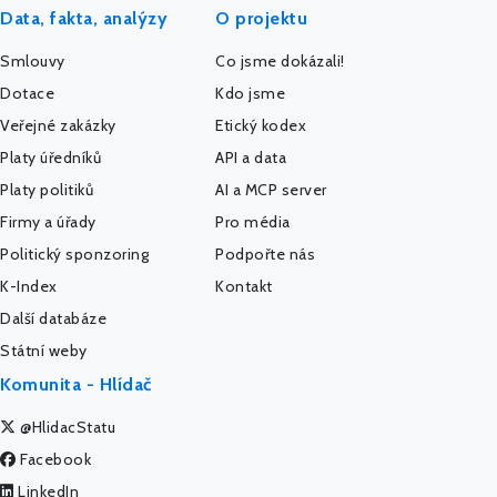
Data, fakta, analýzy
O projektu
Smlouvy
Co jsme dokázali!
Dotace
Kdo jsme
Veřejné zakázky
Etický kodex
Platy úředníků
API a data
Platy politiků
AI a MCP server
Firmy a úřady
Pro média
Politický sponzoring
Podpořte nás
K-Index
Kontakt
Další databáze
Státní weby
Komunita - Hlídač
@HlidacStatu
Facebook
LinkedIn