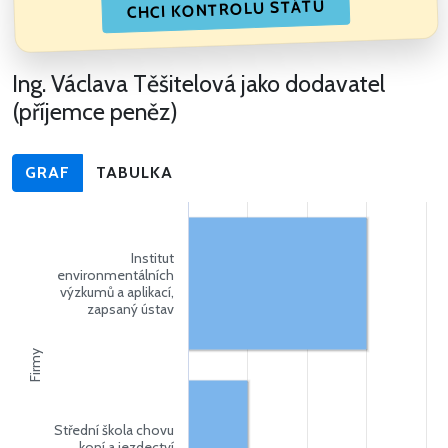
CHCI KONTROLU STÁTU
Ing. Václava Těšitelová jako dodavatel
(příjemce peněz)
GRAF
TABULKA
Institut
environmentálních
výzkumů a aplikací,
zapsaný ústav
Firmy
Střední škola chovu
koní a jezdectví