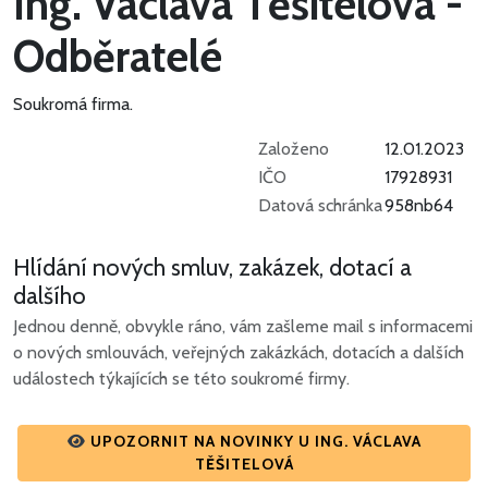
Ing. Václava Těšitelová -
Odběratelé
Soukromá firma.
Založeno
12.01.2023
IČO
17928931
Datová schránka
958nb64
Hlídání nových smluv, zakázek, dotací a
dalšího
Jednou denně, obvykle ráno, vám zašleme mail s informacemi
o nových smlouvách, veřejných zakázkách, dotacích a dalších
událostech týkajících se této soukromé firmy.
UPOZORNIT NA NOVINKY U ING. VÁCLAVA
TĚŠITELOVÁ