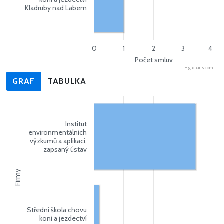
Kladruby nad Labem
0
1
2
3
4
Počet smluv
Highcharts.com
GRAF
TABULKA
Institut
environmentálních
výzkumů a aplikací,
zapsaný ústav
Firmy
Střední škola chovu
koní a jezdectví