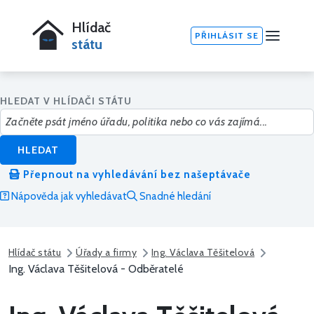
Hlídač
PŘIHLÁSIT SE
státu
HLEDAT V HLÍDAČI STÁTU
HLEDAT
Přepnout na vyhledávání bez našeptávače
Nápověda jak vyhledávat
Snadné hledání
Hlídač státu
Úřady a firmy
Ing. Václava Těšitelová
Ing. Václava Těšitelová - Odběratelé