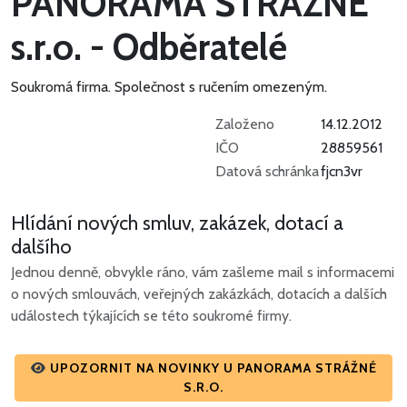
PANORAMA STRÁŽNÉ
s.r.o. - Odběratelé
Soukromá firma.
Společnost s ručením omezeným.
Založeno
14.12.2012
IČO
28859561
Datová schránka
fjcn3vr
Hlídání nových smluv, zakázek, dotací a
dalšího
Jednou denně, obvykle ráno, vám zašleme mail s informacemi
o nových smlouvách, veřejných zakázkách, dotacích a dalších
událostech týkajících se této soukromé firmy.
UPOZORNIT NA NOVINKY U PANORAMA STRÁŽNÉ
S.R.O.