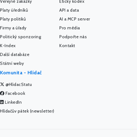
Veřejné zakázky
Etický kodex
Platy úředníků
API a data
Platy politiků
AI a MCP server
Firmy a úřady
Pro média
Politický sponzoring
Podpořte nás
K-Index
Kontakt
Další databáze
Státní weby
Komunita - Hlídač
@HlidacStatu
Facebook
LinkedIn
Hlídačův pátek (newsletter)