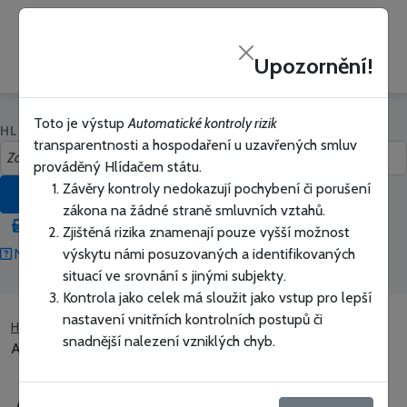
Hlídač
PŘIHLÁSIT SE
státu
Upozornění!
Zavřít
Toto je výstup
Automatické kontroly rizik
HLEDAT V HLÍDAČI STÁTU
transparentnosti a hospodaření u uzavřených smluv
prováděný Hlídačem státu.
Závěry kontroly nedokazují pochybení či porušení
HLEDAT
zákona na žádné straně smluvních vztahů.
Přepnout na vyhledávání bez našeptávače
Zjištěná rizika znamenají pouze vyšší možnost
výskytu námi posuzovaných a identifikovaných
Nápověda jak vyhledávat
Snadné hledání
situací ve srovnání s jinými subjekty.
Kontrola jako celek má sloužit jako vstup pro lepší
nastavení vnitřních kontrolních postupů či
Hlídač státu
Úřady a firmy
ALFA 09 s. r. o.
snadnější nalezení vzniklých chyb.
ALFA 09 s. r. o. - Sledovaná rizika