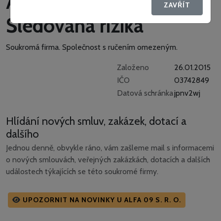
ALFA 09 s. r. o. -
ZAVŘÍT
Sledovaná rizika
Soukromá firma.
Společnost s ručením omezeným.
Založeno
26.01.2015
IČO
03742849
Datová schránka
jpnv2wj
Hlídání nových smluv, zakázek, dotací a
dalšího
Jednou denně, obvykle ráno, vám zašleme mail s informacemi
o nových smlouvách, veřejných zakázkách, dotacích a dalších
událostech týkajících se této soukromé firmy.
UPOZORNIT NA NOVINKY U ALFA 09 S. R. O.