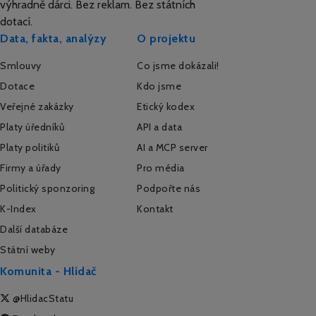
výhradně dárci. Bez reklam. Bez státních
dotací.
Data, fakta, analýzy
O projektu
Smlouvy
Co jsme dokázali!
Dotace
Kdo jsme
Veřejné zakázky
Etický kodex
Platy úředníků
API a data
Platy politiků
AI a MCP server
Firmy a úřady
Pro média
Politický sponzoring
Podpořte nás
K-Index
Kontakt
Další databáze
Státní weby
Komunita - Hlídač
@HlidacStatu