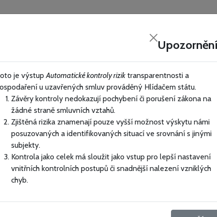
y
Sponzoři & firmy
PODPOŘTE NÁS
Upozornění
Zavřít
oto je výstup
Automatické kontroly rizik
transparentnosti a
ospodaření u uzavřených smluv prováděný Hlídačem státu.
Závěry kontroly nedokazují pochybení či porušení zákona na
 jak vyhledávat
Snadné hledání
žádné straně smluvních vztahů.
Zjištěná rizika znamenají pouze vyšší možnost výskytu námi
posuzovaných a identifikovaných situací ve srovnání s jinými
subjekty.
Mgr. JAN ZEMÁNEK, advokát - Sledovaná rizika
advokát
Kontrola jako celek má sloužit jako vstup pro lepší nastavení
vnitřních kontrolních postupů či snadnější nalezení vzniklých
advokát - Sledovaná rizi
chyb.