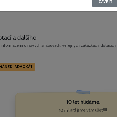
ZAVŘÍT
tací a dalšího
informacemi o nových smlouvách, veřejných zakázkách, dotacích a
EMÁNEK, ADVOKÁT
10 let hlídáme.
10 miliard jsme vám ušetřili.