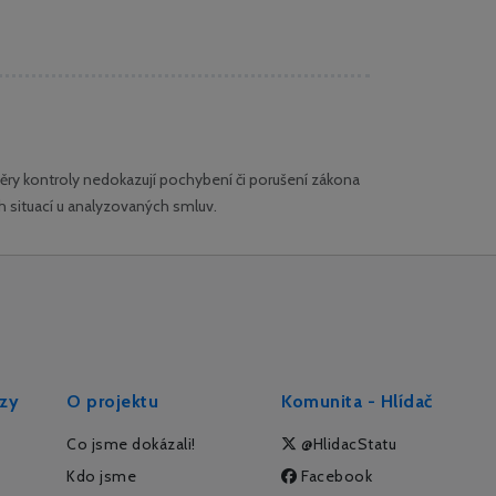
ry kontroly nedokazují pochybení či porušení zákona
h situací u analyzovaných smluv.
ýzy
O projektu
Komunita - Hlídač
Co jsme dokázali!
@HlidacStatu
Kdo jsme
Facebook