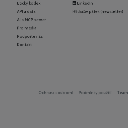
Etický kodex
LinkedIn
API a data
Hlídačův pátek (newsletter)
AI a MCP server
Pro média
Podpořte nás
Kontakt
Ochrana soukromí
Podmínky použití
Team