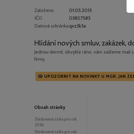
Založeno
01.05.2015
IČO
03827585
Datová schránka
qxz3k3a
Hlídání nových smluv, zakázek, do
Jednou denně, obvykle ráno, vám zašleme mail s 
firmy.
UPOZORNIT NA NOVINKY U MGR. JAN Z
Obsah stránky
Sledovaná rizika pro rok
2026
Sledovaná rizika pro rok