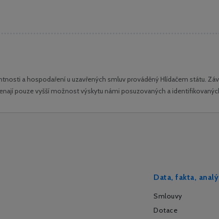
tnosti a hospodaření u uzavřených smluv prováděný Hlídačem státu. Závě
amenají pouze vyšší možnost výskytu námi posuzovaných a identifikovanýc
Data, fakta, anal
Smlouvy
Dotace