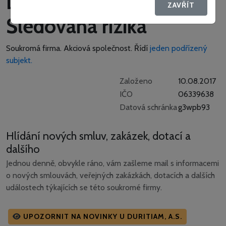
Duritiam, a.s. -
ZAVŘÍT
Sledovaná rizika
Soukromá firma.
Akciová společnost.
Řídí
jeden podřízený
subjekt.
Založeno
10.08.2017
IČO
06339638
Datová schránka
g3wpb93
Hlídání nových smluv, zakázek, dotací a
dalšího
Jednou denně, obvykle ráno, vám zašleme mail s informacemi
o nových smlouvách, veřejných zakázkách, dotacích a dalších
událostech týkajících se této soukromé firmy.
UPOZORNIT NA NOVINKY U DURITIAM, A.S.