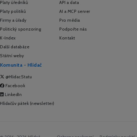
Platy úředníků
API a data
Platy politiků
AI a MCP server
Firmy a úřady
Pro média
Politický sponzoring
Podpořte nás
K-Index
Kontakt
Další databáze
Státní weby
Komunita - Hlídač
@HlidacStatu
Facebook
LinkedIn
Hlídačův pátek (newsletter)