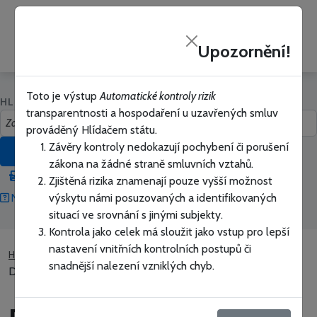
Hlídač
PŘIHLÁSIT SE
státu
Upozornění!
Zavřít
Toto je výstup
Automatické kontroly rizik
HLEDAT V HLÍDAČI STÁTU
transparentnosti a hospodaření u uzavřených smluv
prováděný Hlídačem státu.
Závěry kontroly nedokazují pochybení či porušení
HLEDAT
zákona na žádné straně smluvních vztahů.
Přepnout na vyhledávání bez našeptávače
Zjištěná rizika znamenají pouze vyšší možnost
výskytu námi posuzovaných a identifikovaných
Nápověda jak vyhledávat
Snadné hledání
situací ve srovnání s jinými subjekty.
Kontrola jako celek má sloužit jako vstup pro lepší
nastavení vnitřních kontrolních postupů či
Hlídač státu
Úřady a firmy
Duritiam, a.s.
snadnější nalezení vzniklých chyb.
Duritiam, a.s. - Sledovaná rizika