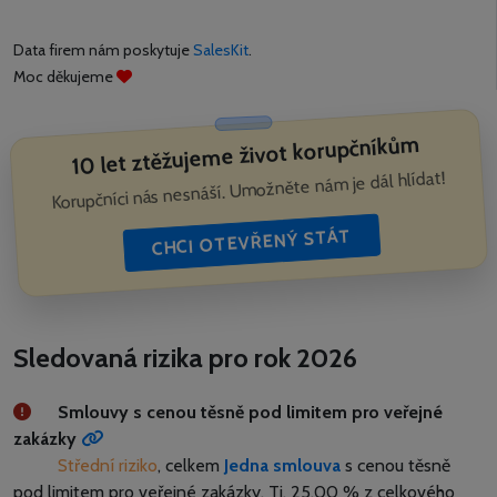
Data firem nám poskytuje
SalesKit
.
Moc děkujeme
10 let ztěžujeme život korupčníkům
Korupčníci nás nesnáší. Umožněte nám je dál hlídat!
CHCI OTEVŘENÝ STÁT
Sledovaná rizika pro rok 2026
Smlouvy s cenou těsně pod limitem pro veřejné
zakázky
Střední riziko
, celkem
Jedna smlouva
s cenou těsně
pod limitem pro veřejné zakázky.
Tj. 25,00 % z celkového