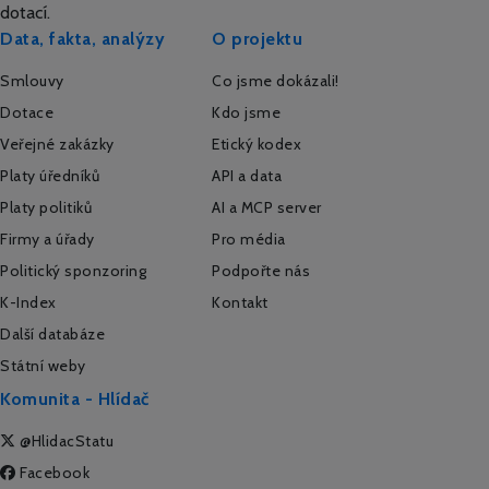
dotací.
Data, fakta, analýzy
O projektu
Smlouvy
Co jsme dokázali!
Dotace
Kdo jsme
Veřejné zakázky
Etický kodex
Platy úředníků
API a data
Platy politiků
AI a MCP server
Firmy a úřady
Pro média
Politický sponzoring
Podpořte nás
K-Index
Kontakt
Další databáze
Státní weby
Komunita - Hlídač
@HlidacStatu
Facebook