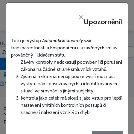
Hlídač
PŘIHLÁSIT SE
státu
Upozornění!
Zavřít
Toto je výstup
Automatické kontroly rizik
HLEDAT V HLÍDAČI STÁTU
transparentnosti a hospodaření u uzavřených smluv
prováděný Hlídačem státu.
Závěry kontroly nedokazují pochybení či porušení
HLEDAT
zákona na žádné straně smluvních vztahů.
Přepnout na vyhledávání bez našeptávače
Zjištěná rizika znamenají pouze vyšší možnost
výskytu námi posuzovaných a identifikovaných
Nápověda jak vyhledávat
Snadné hledání
situací ve srovnání s jinými subjekty.
Kontrola jako celek má sloužit jako vstup pro lepší
nastavení vnitřních kontrolních postupů či
Hlídač státu
Úřady a firmy
snadnější nalezení vzniklých chyb.
PricewaterhouseCoopers Audit, s.r.o.
PricewaterhouseCoopers Audit, s.r.o. - Sledovaná rizika