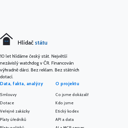
Hlídač
státu
10 let hlídáme český stát. Největší
nezávislý watchdog v ČR. Financován
výhradně dárci. Bez reklam. Bez státních
dotací.
Data, fakta, analýzy
O projektu
Smlouvy
Co jsme dokázali!
Dotace
Kdo jsme
Veřejné zakázky
Etický kodex
Platy úředníků
API a data
Platy politiků
AI a MCP server