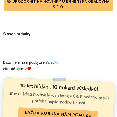
UPOZORNIT NA NOVINKY U BRNĚNSKÁ OBALOVNA,
S.R.O.
Obsah stránky
Data firem nám poskytuje
SalesKit
.
Moc děkujeme
10 let hlídání. 10 miliard výsledků!
Jsme největší nezávislý watchdog v ČR. Právě teď je nás
potřeba nejvíc, podpořte nás!
KAŽDÁ KORUNA NÁM POMŮŽE