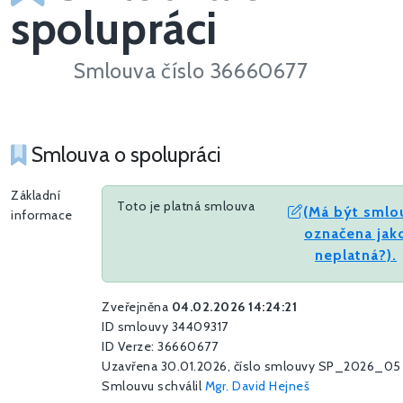
spolupráci
Smlouva číslo 36660677
Smlouva o spolupráci
Základní
Toto je platná smlouva
(Má být smlo
informace
označena jak
neplatná?).
Zveřejněna
04.02.2026 14:24:21
ID smlouvy 34409317
ID Verze: 36660677
Uzavřena 30.01.2026, číslo smlouvy SP_2026_05
Smlouvu schválil
Mgr. David Hejneš