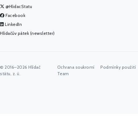
@HlidacStatu
Facebook
LinkedIn
Hlídačův pátek (newsletter)
© 2016–2026 Hlídač
Ochrana soukromí
Podmínky použití
státu, z. ú.
Team
Začněte psát jméno úřadu, politika nebo co vás zajímá...