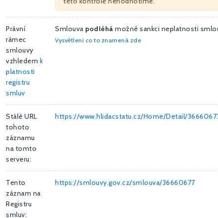
této kontrole nehodnotíme.
Právní
Smlouva
podléhá
možné sankci neplatnosti sml
rámec
Vysvětlení co to znamená zde
smlouvy
vzhledem
k
platnosti
registru
smluv
Stálé URL
https://www.hlidacstatu.cz/Home/Detail/3666067
tohoto
záznamu
na tomto
serveru:
Tento
https://smlouvy.gov.cz/smlouva/36660677
záznam na
Registru
smluv: