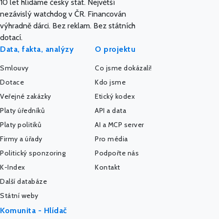
10 let hlídáme český stát. Největší
nezávislý watchdog v ČR. Financován
výhradně dárci. Bez reklam. Bez státních
dotací.
Data, fakta, analýzy
O projektu
Smlouvy
Co jsme dokázali!
Dotace
Kdo jsme
Veřejné zakázky
Etický kodex
Platy úředníků
API a data
Platy politiků
AI a MCP server
Firmy a úřady
Pro média
Politický sponzoring
Podpořte nás
K-Index
Kontakt
Další databáze
Státní weby
Komunita - Hlídač