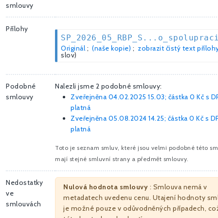
smlouvy
Přílohy
SP_2026_05_RBP_S...o_spoluprac
Originál
;
(naše kopie)
;
zobrazit čistý text příloh
slov)
Podobné
Nalezli jsme 2 podobné smlouvy:
smlouvy
Zveřejněna 04.02.2025 15.03; částka
0 Kč
s D
platná
Zveřejněna 05.08.2024 14.25; částka
0 Kč
s D
platná
Toto je seznam smluv, které jsou velmi podobné této sm
mají stejné smluvní strany a předmět smlouvy.
Nedostatky
Nulová hodnota smlouvy
: Smlouva nemá v
ve
metadatech uvedenu cenu. Utajení hodnoty sm
smlouvách
je možné pouze v odůvodněných případech, což