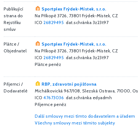
Publikující
Sportplex Frýdek-Místek, s.r.o.
strana do
Na Příkopě 3726, 73801 Frýdek-Místek, CZ
Rejstříku
ICO
26829495
dat.schránka 3z23t97
smluv
Plátce /
Sportplex Frýdek-Místek, s.r.o.
Objednatel
Na Příkopě 3726, 73801 Frýdek-Místek, CZ
ICO
26829495
dat.schránka 3z23t97
Plátce peněz
Příjemci /
RBP, zdravotní pojišťovna
Dodavatelé
Michálkovická 967/108, Slezská Ostrava, 71000, Os
ICO
47673036
dat.schránka edyadmh
Příjemce peněz
Další smlouvy mezi tímto dodavatelem a úřadem
Všechny smlouvy mezi těmito subjekty