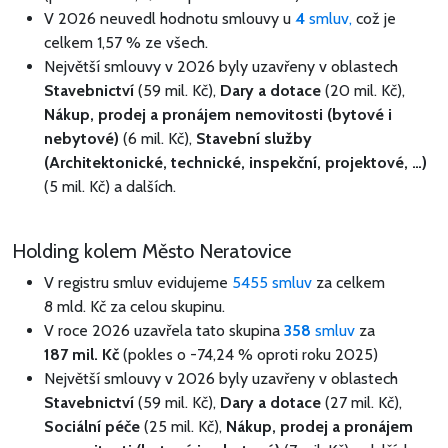
V 2026 neuvedl hodnotu smlouvy u
4
smluv,
což je
celkem 1,57 % ze všech.
Největší smlouvy v 2026 byly uzavřeny v oblastech
Stavebnictví
(59 mil. Kč),
Dary a dotace
(20 mil. Kč),
Nákup, prodej a pronájem nemovitosti (bytové i
nebytové)
(6 mil. Kč),
Stavební služby
(Architektonické, technické, inspekční, projektové, …)
(5 mil. Kč) a dalších.
Holding kolem Město Neratovice
V registru smluv evidujeme
5455 smluv
za celkem
8 mld. Kč
za celou skupinu.
V roce 2026 uzavřela tato skupina
358
smluv
za
187 mil. Kč
(pokles o -74,24 % oproti roku 2025)
Největší smlouvy v 2026 byly uzavřeny v oblastech
Stavebnictví
(59 mil. Kč),
Dary a dotace
(27 mil. Kč),
Sociální péče
(25 mil. Kč),
Nákup, prodej a pronájem