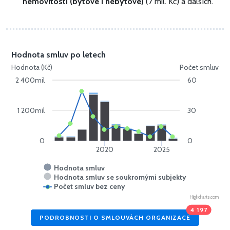
nemovitosti (bytové i nebytové)
(7 mil. Kč) a dalších.
Hodnota smluv po letech
Hodnota (Kč)
Počet smluv
2 400mil
60
1 200mil
30
0
0
2020
2025
Hodnota smluv
Hodnota smluv se soukromými subjekty
Počet smluv bez ceny
Highcharts.com
4 197
PODROBNOSTI O SMLOUVÁCH ORGANIZACE