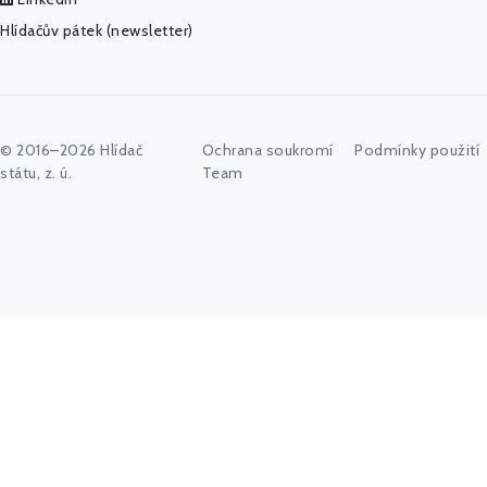
Hlídačův pátek (newsletter)
© 2016–2026 Hlídač
Ochrana soukromí
Podmínky použití
státu, z. ú.
Team
Začněte psát jméno úřadu, politika nebo co vás zajímá...