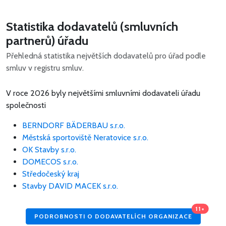
Statistika dodavatelů (smluvních
partnerů) úřadu
Přehledná statistika největších dodavatelů pro úřad podle
smluv v registru smluv.
V roce 2026 byly největšími smluvními dodavateli úřadu
společnosti
BERNDORF BÄDERBAU s.r.o.
Městská sportoviště Neratovice s.r.o.
OK Stavby s.r.o.
DOMECOS s.r.o.
Středočeský kraj
Stavby DAVID MACEK s.r.o.
11+
PODROBNOSTI O DODAVATELÍCH ORGANIZACE