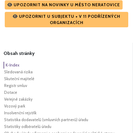
UPOZORNIT NA NOVINKY U MĚSTO NERATOVICE
UPOZORNIT U SUBJEKTU + V 11 PODŘÍZENÝCH
ORGANIZACÍCH
Obsah stránky
K-Index
Sledovaná rizika
Skuteční majitelé
Registr smluv
Dotace
Veřejné zakázky
Vozový park
Insolvenční rejstřík
Statistika dodavatelů (smluvních partnerů) úřadu
Statistiky odběratelů úřadu