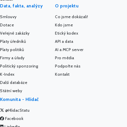
Data, fakta, analýzy
O projektu
Smlouvy
Co jsme dokázali!
Dotace
Kdo jsme
Veřejné zakázky
Etický kodex
Platy úředníků
API a data
Platy politiků
AI a MCP server
Firmy a úřady
Pro média
Politický sponzoring
Podpořte nás
K-Index
Kontakt
Další databáze
Státní weby
Komunita - Hlídač
@HlidacStatu
Facebook
LinkedIn