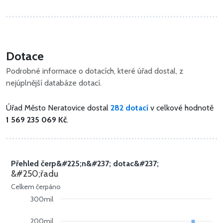
Dotace
Podrobné informace o dotacích, které úřad dostal, z
nejúplnější databáze dotací.
Úřad Město Neratovice dostal
282 dotací
v celkové hodnotě
1 569 235 069 Kč
.
Přehled čerp&#225;n&#237; dotac&#237;
&#250;řadu
Celkem čerpáno
300mil
200mil