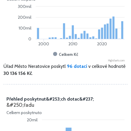
300mil
200mil
100mil
0
2000
2010
2020
Celkem Kč
Highcharts.com
Úřad Město Neratovice poskytl
96 dotací
v celkové hodnotě
30 136 156 Kč
.
Přehled poskytnut&#253;ch dotac&#237;
&#250;řadu
Celkem poskytnuto
20mil