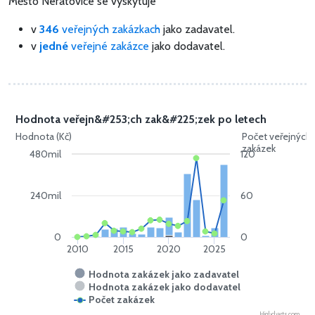
Město Neratovice se vyskytuje
v
346
veřejných zakázkach
jako zadavatel.
v
jedné
veřejné zakázce
jako dodavatel.
Hodnota veřejn&#253;ch zak&#225;zek po letech
Hodnota (Kč)
Počet veřejných
zakázek
480mil
120
240mil
60
0
0
2010
2015
2020
2025
Hodnota zakázek jako zadavatel
Hodnota zakázek jako dodavatel
Počet zakázek
Highcharts.com