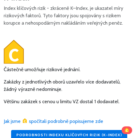
Index klíčových rizik - zkráceně K–Index, je ukazatel míry
rizikových faktorů. Tyto faktory jsou spojovány s rizikem
korupce a nehospodárným nakládáním veřejných peněz.
Částečně umožňuje rizikové jednání.
Zakázky z jednotlivých oborů uzavřelo více dodavatelů,
žádný výrazně nedominuje.
Většinu zakázek s cenou u limitu VZ dostal 1 dodavatel.
Jak jsme
spočítali podrobně popisujeme zde
PODROBNOSTI INDEXU KLÍČOVÝCH RIZIK (K-INDEX)