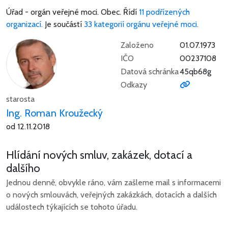
Úřad - orgán veřejné moci.
Obec.
Řídí
11 podřízených
organizací.
Je součástí
33 kategorií orgánu veřejné moci.
Založeno
01.07.1973
IČO
00237108
Datová schránka
45qb68g
Odkazy
starosta
Ing. Roman Kroužecký
od 12.11.2018
Hlídání nových smluv, zakázek, dotací a
dalšího
Jednou denně, obvykle ráno, vám zašleme mail s informacemi
o nových smlouvách, veřejných zakázkách, dotacích a dalších
událostech týkajících se tohoto úřadu.