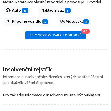
Město Neratovice vlastní 18 vozidel
a
provozuje 11 vozidel .
Auto
Nákladní vůz
13
8
Přípojné vozidlo
Motocykl
5
3
80
CELÝ VOZOVÝ PARK PODROBNĚ
Insolvenční rejstřík
Informace o insolvenčních řízeních, kterých se úřad účastní
jako dlužník, věřitel či správce.
Pro základní informace o insolvenci musíte být přihlášeni