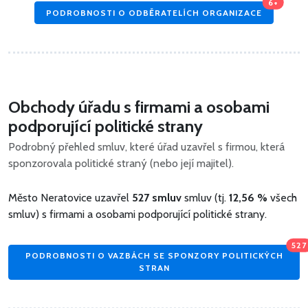
6+
PODROBNOSTI O ODBĚRATELÍCH ORGANIZACE
Obchody úřadu s firmami a osobami
podporující politické strany
Podrobný přehled smluv, které úřad uzavřel s firmou, která
sponzorovala politické straný (nebo její majitel).
Město Neratovice uzavřel
527 smluv
smluv (tj.
12,56 %
všech
smluv) s firmami a osobami podporující politické strany.
527
PODROBNOSTI O VAZBÁCH SE SPONZORY POLITICKÝCH
STRAN