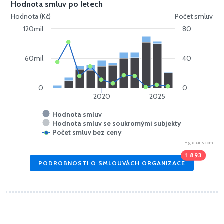
Hodnota smluv po letech
Hodnota (Kč)
Počet smluv
120mil
80
60mil
40
0
0
2020
2025
Hodnota smluv
Hodnota smluv se soukromými subjekty
Počet smluv bez ceny
Highcharts.com
1 893
PODROBNOSTI O SMLOUVÁCH ORGANIZACE