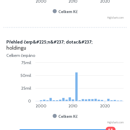
2000
2010
2020
Celkem Kč
Highcharts.com
Přehled čerp&#225;n&#237; dotac&#237;
holdingu
Celkem čerpáno
75mil
50mil
25mil
0
2000
2010
2020
Celkem Kč
Highcharts.com
88