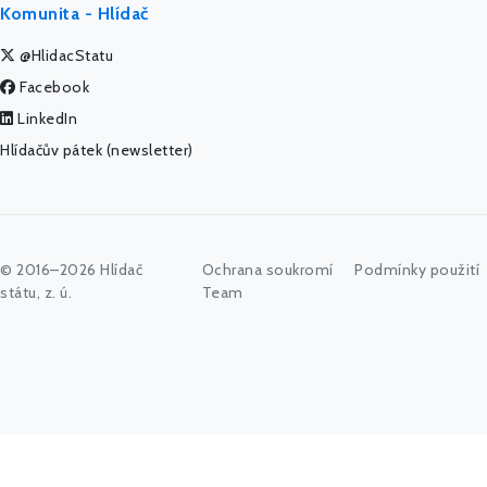
Komunita - Hlídač
@HlidacStatu
Facebook
LinkedIn
Hlídačův pátek (newsletter)
© 2016–2026 Hlídač
Ochrana soukromí
Podmínky použití
státu, z. ú.
Team
Začněte psát jméno úřadu, politika nebo co vás zajímá...