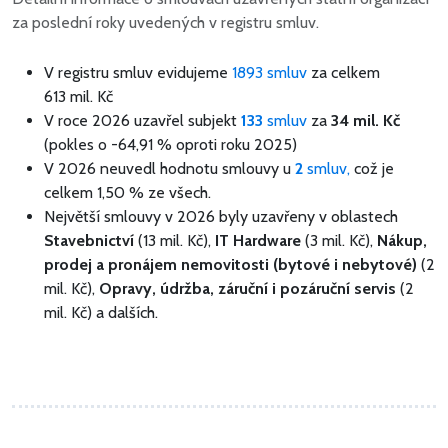
za poslední roky uvedených v registru smluv.
V registru smluv evidujeme
1893 smluv
za celkem
613 mil. Kč
V roce 2026 uzavřel subjekt
133
smluv
za
34 mil. Kč
(pokles o -64,91 % oproti roku 2025)
V 2026 neuvedl hodnotu smlouvy u
2
smluv,
což je
celkem 1,50 % ze všech.
Největší smlouvy v 2026 byly uzavřeny v oblastech
Stavebnictví
(13 mil. Kč),
IT Hardware
(3 mil. Kč),
Nákup,
prodej a pronájem nemovitosti (bytové i nebytové)
(2
mil. Kč),
Opravy, údržba, záruční i pozáruční servis
(2
mil. Kč) a dalších.