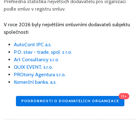
Přehledná statistika největších dodavatelů pro organizaci
podle smluv v registru smluv.
V roce 2026 byly největšími smluvními dodavateli subjektu
společnosti
AutoCont IPC a.s.
P.O. stav - trade, spol. s r.o.
Art Consultancy s.r.o.
QUIX EVENT, s.r.o.
PROtony Agentura s.r.o.
Komerční banka, a.s.
11+
PODROBNOSTI O DODAVATELÍCH ORGANIZACE