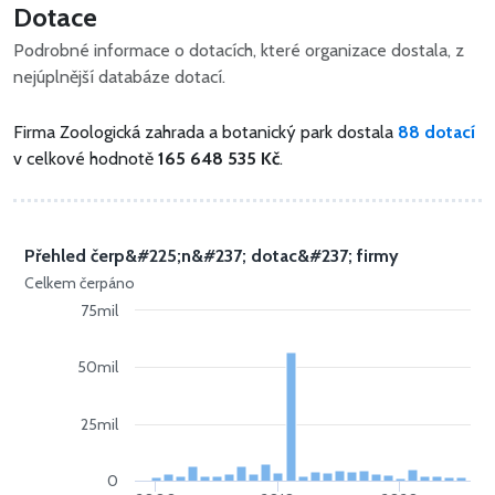
Dotace
Podrobné informace o dotacích, které organizace dostala, z
nejúplnější databáze dotací.
Firma Zoologická zahrada a botanický park dostala
88 dotací
v celkové hodnotě
165 648 535 Kč
.
Přehled čerp&#225;n&#237; dotac&#237; firmy
Celkem čerpáno
75mil
50mil
25mil
0