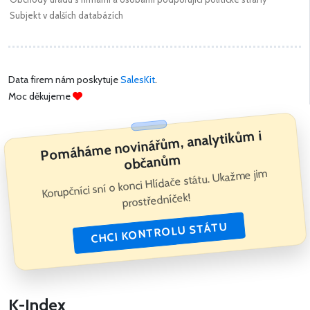
Subjekt v dalších databázích
Data firem nám poskytuje
SalesKit
.
Moc děkujeme
Pomáháme novinářům, analytikům i
občanům
Korupčníci sní o konci Hlídače státu. Ukažme jim
prostředníček!
CHCI KONTROLU STÁTU
K-Index