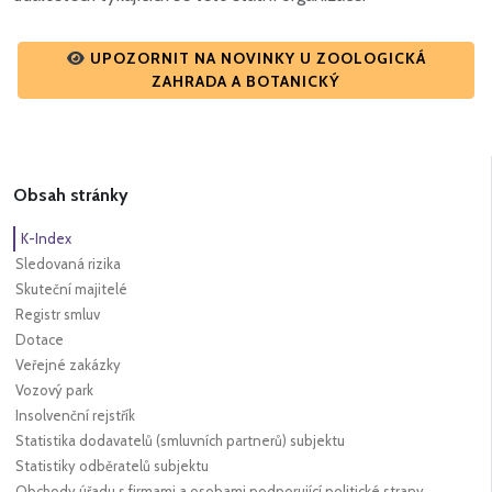
UPOZORNIT NA NOVINKY U ZOOLOGICKÁ
ZAHRADA A BOTANICKÝ
Obsah stránky
K-Index
Sledovaná rizika
Skuteční majitelé
Registr smluv
Dotace
Veřejné zakázky
Vozový park
Insolvenční rejstřík
Statistika dodavatelů (smluvních partnerů) subjektu
Statistiky odběratelů subjektu
Obchody úřadu s firmami a osobami podporující politické strany