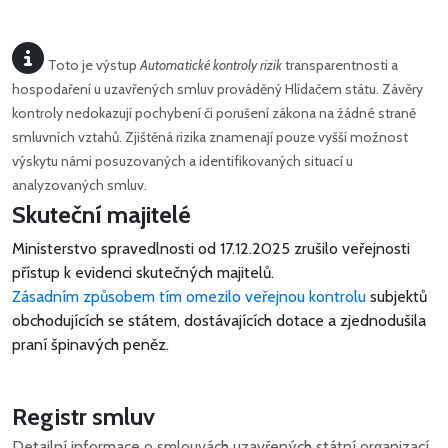
Toto je výstup
Automatické kontroly rizik
transparentnosti a
hospodaření u uzavřených smluv prováděný Hlídačem státu. Závěry
kontroly nedokazují pochybení či porušení zákona na žádné straně
smluvních vztahů. Zjištěná rizika znamenají pouze vyšší možnost
výskytu námi posuzovaných a identifikovaných situací u
analyzovaných smluv.
Skuteční majitelé
Ministerstvo spravedlnosti od 17.12.2025 zrušilo veřejnosti
přístup k evidenci skutečných majitelů.
Zásadním způsobem tím omezilo veřejnou kontrolu
subjektů
obchodujících se státem, dostávajících dotace a zjednodušila
praní špinavých peněz.
Registr smluv
Detailní informace o smlouvách uzavřených státní organizací