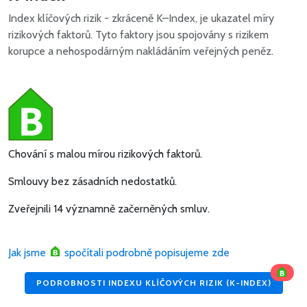
Index klíčových rizik - zkráceně K–Index, je ukazatel míry
rizikových faktorů. Tyto faktory jsou spojovány s rizikem
korupce a nehospodárným nakládáním veřejných peněz.
Chování s malou mírou rizikových faktorů.
Smlouvy bez zásadních nedostatků.
Zveřejnili 14 významně začerněných smluv.
Jak jsme
spočítali podrobně popisujeme zde
PODROBNOSTI INDEXU KLÍČOVÝCH RIZIK (K-INDEX)