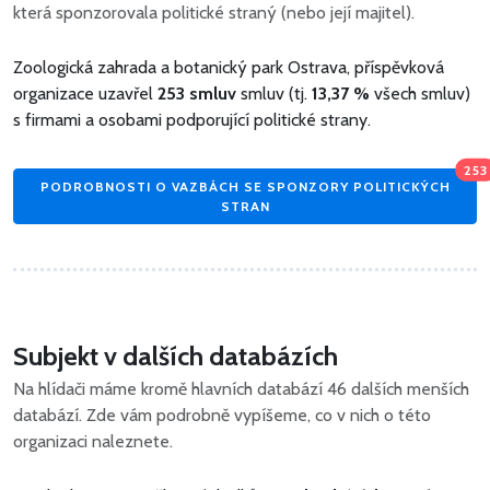
která sponzorovala politické straný (nebo její majitel).
Zoologická zahrada a botanický park Ostrava, příspěvková
organizace uzavřel
253 smluv
smluv (tj.
13,37 %
všech smluv)
s firmami a osobami podporující politické strany.
253
PODROBNOSTI O VAZBÁCH SE SPONZORY POLITICKÝCH
STRAN
Subjekt v dalších databázích
Na hlídači máme kromě hlavních databází 46 dalších menších
databází. Zde vám podrobně vypíšeme, co v nich o této
organizaci naleznete.