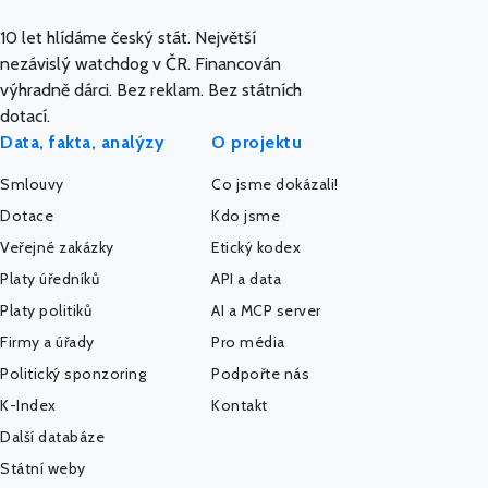
10 let hlídáme český stát. Největší
nezávislý watchdog v ČR. Financován
výhradně dárci. Bez reklam. Bez státních
dotací.
Data, fakta, analýzy
O projektu
Smlouvy
Co jsme dokázali!
Dotace
Kdo jsme
Veřejné zakázky
Etický kodex
Platy úředníků
API a data
Platy politiků
AI a MCP server
Firmy a úřady
Pro média
Politický sponzoring
Podpořte nás
K-Index
Kontakt
Další databáze
Státní weby