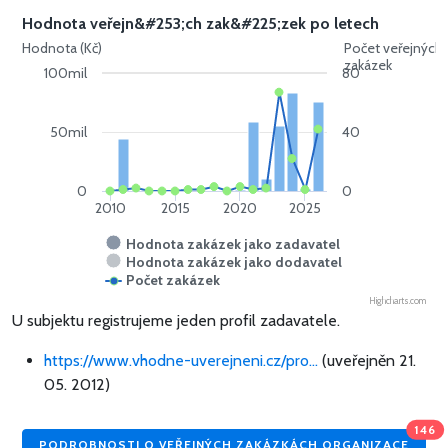
Hodnota veřejn&#253;ch zak&#225;zek po letech
Hodnota (Kč)
Počet veřejných
zakázek
100mil
80
50mil
40
0
0
2010
2015
2020
2025
Hodnota zakázek jako zadavatel
Hodnota zakázek jako dodavatel
Počet zakázek
Highcharts.com
U subjektu registrujeme jeden profil zadavatele.
https://www.vhodne-uverejneni.cz/pro...
(uveřejněn 21.
05. 2012)
146
PODROBNOSTI O VEŘEJNÝCH ZAKÁZKÁCH ORGANIZACE