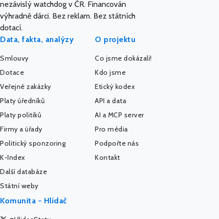
nezávislý watchdog v ČR. Financován
výhradně dárci. Bez reklam. Bez státních
dotací.
Data, fakta, analýzy
O projektu
Smlouvy
Co jsme dokázali!
Dotace
Kdo jsme
Veřejné zakázky
Etický kodex
Platy úředníků
API a data
Platy politiků
AI a MCP server
Firmy a úřady
Pro média
Politický sponzoring
Podpořte nás
K-Index
Kontakt
Další databáze
Státní weby
Komunita - Hlídač