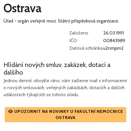
Ostrava
Úřad - orgán veřejné moci.
Státní příspěvková organizace.
Založeno
26.03.1991
IČO
00843989
Datová schránka
u2nmpm2
Hlídání nových smluv, zakázek, dotací a
dalšího
Jednou denně, obvykle ráno, vám zašleme mail s informacemi
o nových smlouvách, veřejných zakázkách, dotacích a dalších
událostech týkajících se tohoto úřadu.
UPOZORNIT NA NOVINKY U FAKULTNÍ NEMOCNICE
OSTRAVA