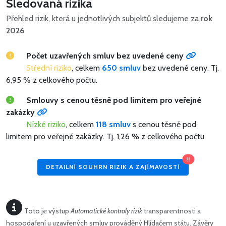
Sledovaná rizika
Přehled rizik, která u jednotlivých subjektů sledujeme za
rok
2026
Počet uzavřených smluv bez uvedené ceny
Střední riziko
, celkem
650 smluv
bez uvedené ceny.
Tj.
6,95 % z celkového počtu.
Smlouvy s cenou těsně pod limitem pro veřejné
zakázky
Nízké riziko
, celkem
118 smluv
s cenou těsně pod
limitem pro veřejné zakázky.
Tj. 1,26 % z celkového počtu.
!!
DETAILNÍ SOUHRN RIZIK A ZAJÍMAVOSTÍ
Toto je výstup
Automatické kontroly rizik
transparentnosti a
hospodaření u uzavřených smluv prováděný Hlídačem státu. Závěry