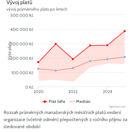
Vývoj platů
vývoj průměrného platu po letech
500 000 Kč
400 000 Kč
300 000 Kč
Výše platu
200 000 Kč
100 000 Kč
0 Kč
2020
2022
2024
Plat šéfa
Medián
Highcharts.com
Rozsah průměrných manažerských měsíčních platů vedení
organizace (včetně odměn) přepočtených z ročního příjmu za
sledované období