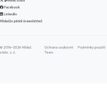
@HlidacStatu
Facebook
LinkedIn
Hlídačův pátek (newsletter)
© 2016–2026 Hlídač
Ochrana soukromí
Podmínky použití
státu, z. ú.
Team
Začněte psát jméno úřadu, politika nebo co vás zajímá...