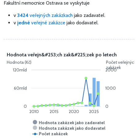
Fakultní nemocnice Ostrava se vyskytuje
v
3424
veřejných zakázkach
jako zadavatel.
v
jedné
veřejné zakázce
jako dodavatel.
Hodnota veřejn&#253;ch zak&#225;zek po letech
Hodnota (Kč)
Počet veřejných
zakázek
120mld
2000
60mld
1000
0
0
2010
2015
2020
2025
Hodnota zakázek jako zadavatel
Hodnota zakázek jako dodavatel
Počet zakázek