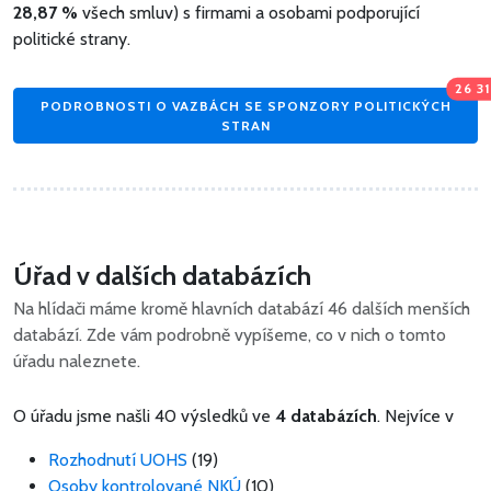
28,87 %
všech smluv) s firmami a osobami podporující
politické strany.
26 3
PODROBNOSTI O VAZBÁCH SE SPONZORY POLITICKÝCH
STRAN
Úřad v dalších databázích
Na hlídači máme kromě hlavních databází 46 dalších menších
databází. Zde vám podrobně vypíšeme, co v nich o tomto
úřadu naleznete.
O úřadu jsme našli 40 výsledků ve
4 databázích
. Nejvíce v
Rozhodnutí UOHS
(19)
Osoby kontrolované NKÚ
(10)