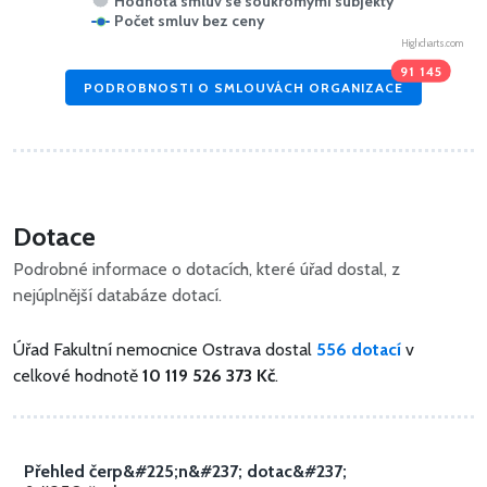
Hodnota smluv se soukromými subjekty
Počet smluv bez ceny
Highcharts.com
91 145
PODROBNOSTI O SMLOUVÁCH ORGANIZACE
Dotace
Podrobné informace o dotacích, které úřad dostal, z
nejúplnější databáze dotací.
Úřad Fakultní nemocnice Ostrava dostal
556 dotací
v
celkové hodnotě
10 119 526 373 Kč
.
Přehled čerp&#225;n&#237; dotac&#237;