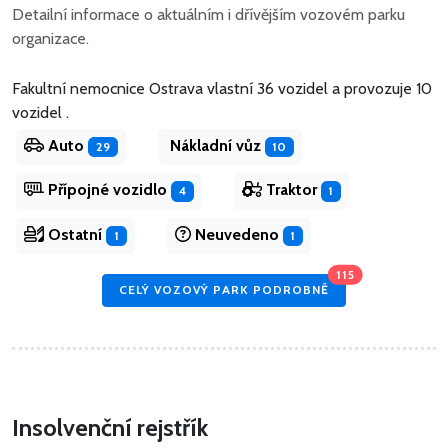
Detailní informace o aktuálním i dřívějším vozovém parku
organizace.
Fakultní nemocnice Ostrava vlastní 36 vozidel
a
provozuje 10
vozidel .
Auto
Nákladní vůz
29
10
Přípojné vozidlo
Traktor
4
1
Ostatní
Neuvedeno
1
1
115
CELÝ VOZOVÝ PARK PODROBNĚ
Insolvenční rejstřík