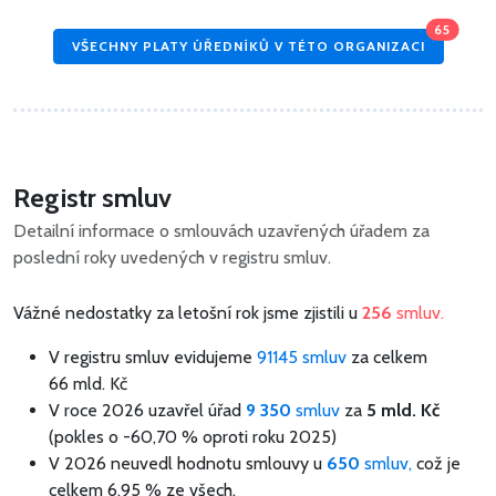
65
VŠECHNY PLATY ÚŘEDNÍKŮ V TÉTO ORGANIZACI
Registr smluv
Detailní informace o smlouvách uzavřených úřadem za
poslední roky uvedených v registru smluv.
Vážné nedostatky za letošní rok jsme zjistili u
256
smluv.
V registru smluv evidujeme
91145 smluv
za celkem
66 mld. Kč
V roce 2026 uzavřel úřad
9 350
smluv
za
5 mld. Kč
(pokles o -60,70 % oproti roku 2025)
V 2026 neuvedl hodnotu smlouvy u
650
smluv,
což je
celkem 6,95 % ze všech.