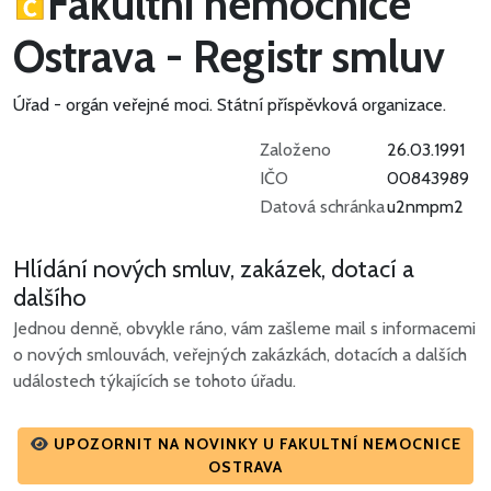
Fakultní nemocnice
Ostrava - Registr smluv
Úřad - orgán veřejné moci.
Státní příspěvková organizace.
Založeno
26.03.1991
IČO
00843989
Datová schránka
u2nmpm2
Hlídání nových smluv, zakázek, dotací a
dalšího
Jednou denně, obvykle ráno, vám zašleme mail s informacemi
o nových smlouvách, veřejných zakázkách, dotacích a dalších
událostech týkajících se tohoto úřadu.
UPOZORNIT NA NOVINKY U FAKULTNÍ NEMOCNICE
OSTRAVA