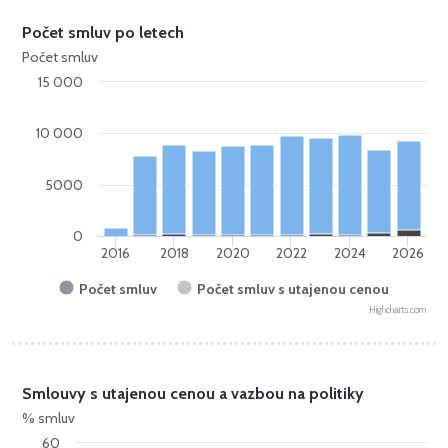
Počet smluv po letech
Počet smluv
15 000
10 000
5000
0
2016
2018
2020
2022
2024
2026
Počet smluv
Počet smluv s utajenou cenou
Highcharts.com
Smlouvy s utajenou cenou a vazbou na politiky
% smluv
60