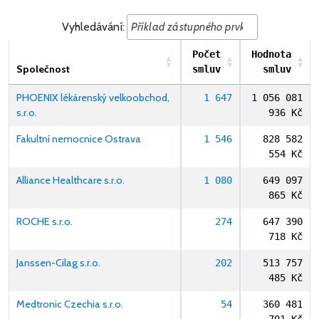
Vyhledávání:
Počet
Hodnota
Společnost
smluv
smluv
PHOENIX lékárenský velkoobchod,
1 647
1 056 081
s.r.o.
936 Kč
Fakultní nemocnice Ostrava
1 546
828 582
554 Kč
Alliance Healthcare s.r.o.
1 080
649 097
865 Kč
ROCHE s.r.o.
274
647 390
718 Kč
Janssen-Cilag s.r.o.
202
513 757
485 Kč
Medtronic Czechia s.r.o.
54
360 481