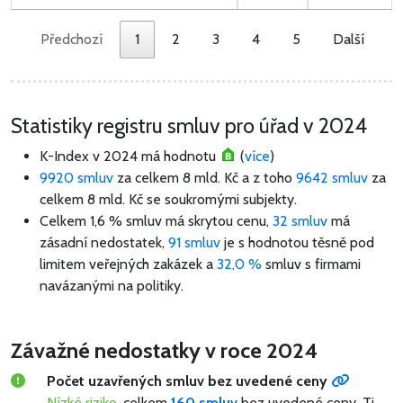
Předchozí
1
2
3
4
5
Další
Statistiky registru smluv pro úřad v 2024
K-Index v 2024 má hodnotu
(
více
)
9920 smluv
za celkem
8 mld. Kč
a z toho
9642 smluv
za
celkem
8 mld. Kč
se soukromými subjekty.
Celkem 1,6 % smluv má skrytou cenu,
32 smluv
má
zásadní nedostatek,
91 smluv
je s hodnotou těsně pod
limitem veřejných zakázek a
32,0 %
smluv s firmami
navázanými na politiky.
Závažné nedostatky v roce 2024
Počet uzavřených smluv bez uvedené ceny
Nízké riziko
, celkem
160 smluv
bez uvedené ceny.
Tj.