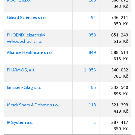
ROCHE s.r.o.
188
968 671
343 Kč
Gilead Sciences s.r.o.
91
746 211
350 Kč
PHOENIX lékárenský
953
651 249
velkoobchod, s.r.o.
516 Kč
Alliance Healthcare s.r.o.
849
588 514
616 Kč
PHARMOS, a.s.
1 056
340 032
761 Kč
Janssen-Cilag s.r.o.
85
332 540
898 Kč
Merck Sharp & Dohme s.r.o.
118
321 399
410 Kč
IP Systém a.s.
1
287 417
350 Kč