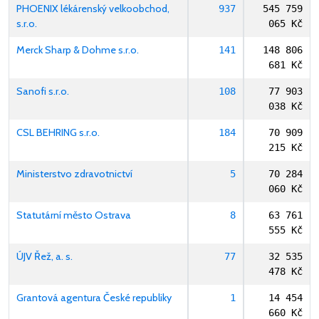
PHOENIX lékárenský velkoobchod,
937
545 759
s.r.o.
065 Kč
Merck Sharp & Dohme s.r.o.
141
148 806
681 Kč
Sanofi s.r.o.
108
77 903
038 Kč
CSL BEHRING s.r.o.
184
70 909
215 Kč
Ministerstvo zdravotnictví
5
70 284
060 Kč
Statutární město Ostrava
8
63 761
555 Kč
ÚJV Řež, a. s.
77
32 535
478 Kč
Grantová agentura České republiky
1
14 454
660 Kč