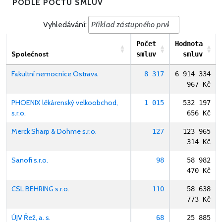
PODLE POČTU SMLUV
Vyhledávání:
Počet
Hodnota
Společnost
smluv
smluv
Fakultní nemocnice Ostrava
8 317
6 914 334
967 Kč
PHOENIX lékárenský velkoobchod,
1 015
532 197
s.r.o.
656 Kč
Merck Sharp & Dohme s.r.o.
127
123 965
314 Kč
Sanofi s.r.o.
98
58 982
470 Kč
CSL BEHRING s.r.o.
110
58 638
773 Kč
ÚJV Řež, a. s.
68
25 885