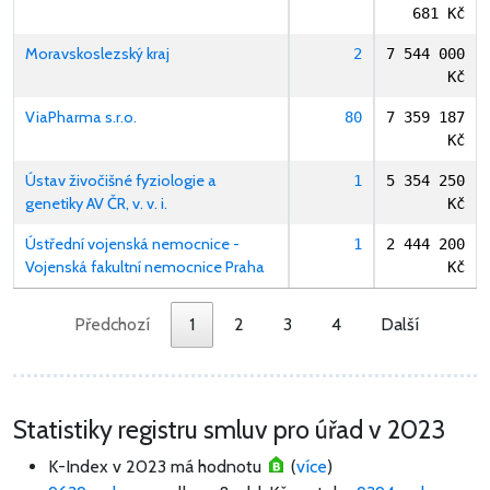
681 Kč
Moravskoslezský kraj
2
7 544 000
Kč
ViaPharma s.r.o.
80
7 359 187
Kč
Ústav živočišné fyziologie a
1
5 354 250
genetiky AV ČR, v. v. i.
Kč
Ústřední vojenská nemocnice -
1
2 444 200
Vojenská fakultní nemocnice Praha
Kč
Předchozí
1
2
3
4
Další
Statistiky registru smluv pro úřad v 2023
K-Index v 2023 má hodnotu
(
více
)