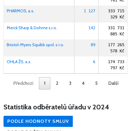
701 Kč
PHARMOS, a.s.
1 127
333 715
329 Kč
Merck Sharp & Dohme s.r.o.
142
331 731
885 Kč
Bristol-Myers Squibb spol. s r.o.
89
177 265
578 Kč
OHLA ŽS, a.s.
6
174 733
797 Kč
Předchozí
1
2
3
4
5
Další
Statistika odběratelů úřadu v 2024
PODLE HODNOTY SMLUV