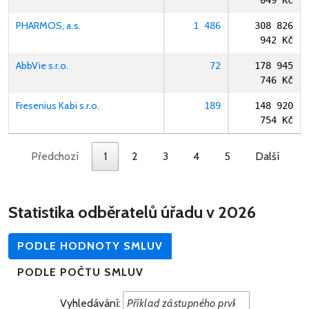
049 Kč
PHARMOS, a.s.
1 486
308 826
942 Kč
AbbVie s.r.o.
72
178 945
746 Kč
Fresenius Kabi s.r.o.
189
148 920
754 Kč
Předchozí
1
2
3
4
5
Další
Statistika odběratelů úřadu v 2026
PODLE HODNOTY SMLUV
PODLE POČTU SMLUV
Vyhledávání: