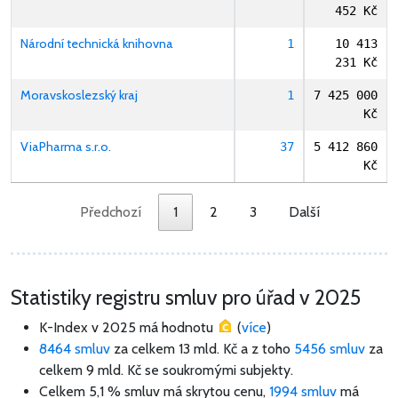
452 Kč
Národní technická knihovna
1
10 413
231 Kč
Moravskoslezský kraj
1
7 425 000
Kč
ViaPharma s.r.o.
37
5 412 860
Kč
Předchozí
1
2
3
Další
Statistiky registru smluv pro úřad v 2025
K-Index v 2025 má hodnotu
(
více
)
8464 smluv
za celkem
13 mld. Kč
a z toho
5456 smluv
za
celkem
9 mld. Kč
se soukromými subjekty.
Celkem 5,1 % smluv má skrytou cenu,
1994 smluv
má