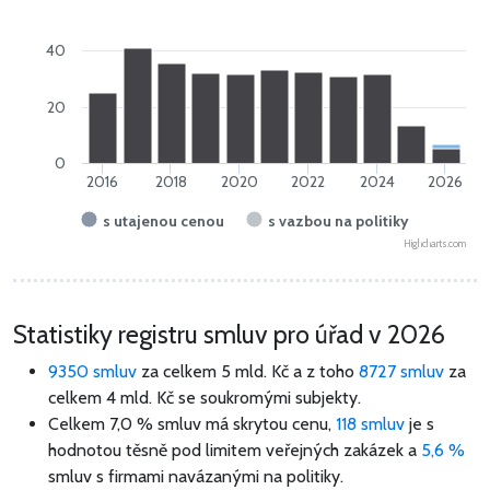
40
20
0
2016
2018
2020
2022
2024
2026
s utajenou cenou
s vazbou na politiky
Highcharts.com
Statistiky registru smluv pro úřad v 2026
9350 smluv
za celkem
5 mld. Kč
a z toho
8727 smluv
za
celkem
4 mld. Kč
se soukromými subjekty.
Celkem 7,0 % smluv má skrytou cenu,
118 smluv
je s
hodnotou těsně pod limitem veřejných zakázek a
5,6 %
smluv s firmami navázanými na politiky.