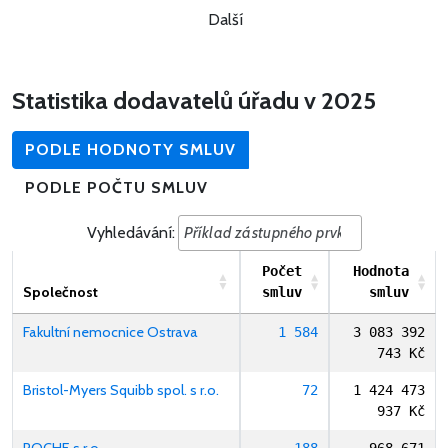
Další
Statistika dodavatelů úřadu v 2025
PODLE HODNOTY SMLUV
PODLE POČTU SMLUV
Vyhledávání:
Počet
Hodnota
Společnost
smluv
smluv
Fakultní nemocnice Ostrava
1 584
3 083 392
743 Kč
Bristol-Myers Squibb spol. s r.o.
72
1 424 473
937 Kč