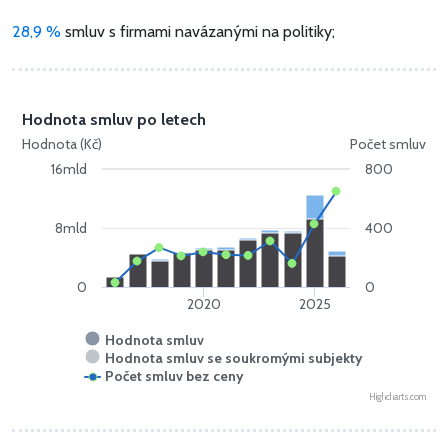
28,9 %
smluv s firmami navázanými na politiky;
Hodnota smluv po letech
Hodnota (Kč)
Počet smluv
16mld
800
8mld
400
0
0
2020
2025
Hodnota smluv
Hodnota smluv se soukromými subjekty
Počet smluv bez ceny
Highcharts.com