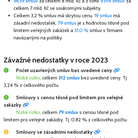
9639 smluv
za celkem
8 mld. Kč
a z toho
9394 smluv
za
celkem
7 mld. Kč
se soukromými subjekty.
Celkem 3,2 % smluv má skrytou cenu,
19 smluv
má
zásadní nedostatek,
79 smluv
je s hodnotou těsně pod
limitem veřejných zakázek a
31,0 %
smluv s firmami
navázanými na politiky.
Závažné nedostatky v roce 2023
Počet uzavřených smluv bez uvedené ceny
Nízké riziko
, celkem
312 smluv
bez uvedené ceny.
Tj.
3,24 % z celkového počtu.
Smlouvy s cenou těsně pod limitem pro veřejné
zakázky
Nízké riziko
, celkem
79 smluv
s cenou těsně pod
limitem pro veřejné zakázky.
Tj. 0,82 % z celkového počtu.
Smlouvy se zásadními nedostatky