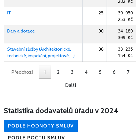
282 Kč
IT
25
39 950
253 Kč
Dary a dotace
90
34 180
309 Kč
Stavební služby (Architektonické,
36
33 235
technické, inspekční, projektové, …)
154 Kč
Předchozí
1
2
3
4
5
6
7
Další
Statistika dodavatelů úřadu v 2024
PODLE HODNOTY SMLUV
PODLE POČTU SMLUV