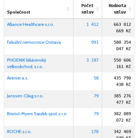
Počet
Hodnota
Společnost
smluv
smluv
Alliance Healthcare s.r.o.
1 412
663 012
669 Kč
Fakultní nemocnice Ostrava
991
580 354
047 Kč
PHOENIX lékárenský
3 197
550 606
velkoobchod, s.r.o.
161 Kč
Avenier a.s.
58
435 790
438 Kč
Janssen-Cilag s.r.o.
79
385 276
477 Kč
Bristol-Myers Squibb spol. s r.o.
79
382 089
072 Kč
ROCHE s.r.o.
178
342 469