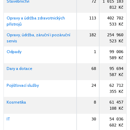
Stavebnictví
72
1 015 183
812 Kč
Opravy a údržba zdravotnických
113
402 702
přístrojů
533 Kč
Opravy, údržba, záruční i pozáruční
182
254 960
servis
523 Kč
Odpady
1
99 006
589 Kč
Dary a dotace
68
95 694
587 Kč
Pojišťovací služby
24
62 712
355 Kč
Kosmetika
8
61 457
108 Kč
IT
30
54 036
602 Kč