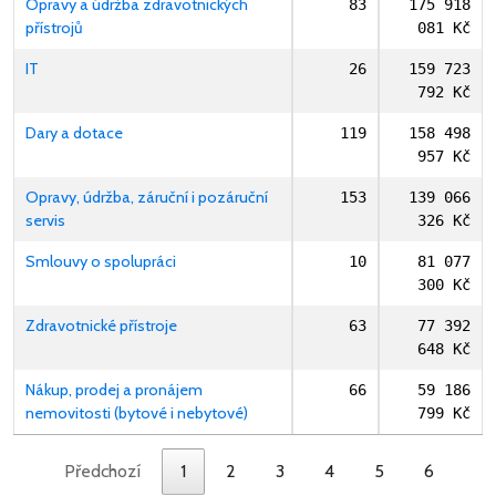
Opravy a údržba zdravotnických
83
175 918
přístrojů
081 Kč
IT
26
159 723
792 Kč
Dary a dotace
119
158 498
957 Kč
Opravy, údržba, záruční i pozáruční
153
139 066
servis
326 Kč
Smlouvy o spolupráci
10
81 077
300 Kč
Zdravotnické přístroje
63
77 392
648 Kč
Nákup, prodej a pronájem
66
59 186
nemovitosti (bytové i nebytové)
799 Kč
Předchozí
1
2
3
4
5
6