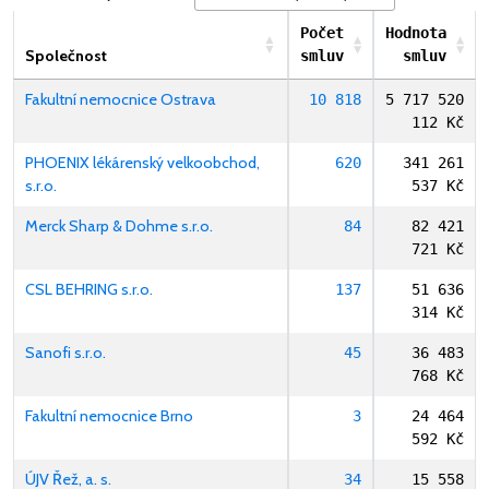
Počet
Hodnota
Společnost
smluv
smluv
Fakultní nemocnice Ostrava
10 818
5 717 520
112 Kč
PHOENIX lékárenský velkoobchod,
620
341 261
s.r.o.
537 Kč
Merck Sharp & Dohme s.r.o.
84
82 421
721 Kč
CSL BEHRING s.r.o.
137
51 636
314 Kč
Sanofi s.r.o.
45
36 483
768 Kč
Fakultní nemocnice Brno
3
24 464
592 Kč
ÚJV Řež, a. s.
34
15 558