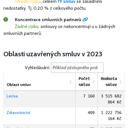
Střední riziko
, celkem
19 smluv
se zásadními
nedostatky.
Tj. 0,20 % z celkového počtu.
Koncentrace smluvních partnerů
Žádné riziko
, smlouvy se nekoncentrují u u žádných
smluvních partnerů.
Oblasti uzavřených smluv v 2023
Vyhledávání:
Počet
Hodnota
Oblast smluv
smluv
smluv
Leciva
7 160
3 515 682
864 Kč
Zdravotnictví
409
1 222 756
164 Kč