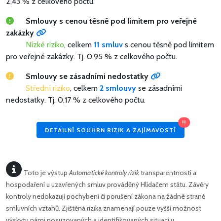
2,43 % z celkového počtu.
Smlouvy s cenou těsně pod limitem pro veřejné
zakázky
Nízké riziko
, celkem
11 smluv
s cenou těsně pod limitem
pro veřejné zakázky.
Tj. 0,95 % z celkového počtu.
Smlouvy se zásadními nedostatky
Střední riziko
, celkem
2 smlouvy
se zásadními
nedostatky.
Tj. 0,17 % z celkového počtu.
!!
DETAILNÍ SOUHRN RIZIK A ZAJÍMAVOSTÍ
Toto je výstup
Automatické kontroly rizik
transparentnosti a
hospodaření u uzavřených smluv prováděný Hlídačem státu. Závěry
kontroly nedokazují pochybení či porušení zákona na žádné straně
smluvních vztahů. Zjištěná rizika znamenají pouze vyšší možnost
výskytu námi posuzovaných a identifikovaných situací u