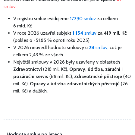
smluv.
V registru smluv evidujeme
17290 smluv
za celkem
6 mld. Kč
V roce 2026 uzavřel subjekt
1 154
smluv
za
419 mil. Kč
(pokles o -51,85 % oproti roku 2025)
V 2026 neuvedl hodnotu smlouvy u
28
smluv,
což je
celkem 2,43 % ze všech.
Největší smlouvy v 2026 byly uzavřeny v oblastech
Zdravotnictví
(218 mil. Kč),
Opravy, údržba, záruční i
pozáruční servis
(88 mil. Kč),
Zdravotnické přístroje
(40
mil. Kč),
Opravy a údržba zdravotnických přístrojů
(26
mil. Kč) a dalších.
Hodnota smluv po letech