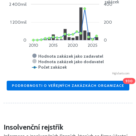
zakázek
2 400mil
400
1 200mil
200
0
0
2010
2015
2020
2025
Hodnota zakázek jako zadavatel
Hodnota zakázek jako dodavatel
Počet zakázek
Highcharts.com
930
PODROBNOSTI O VEŘEJNÝCH ZAKÁZKÁCH ORGANIZACE
Insolvenční rejstřík