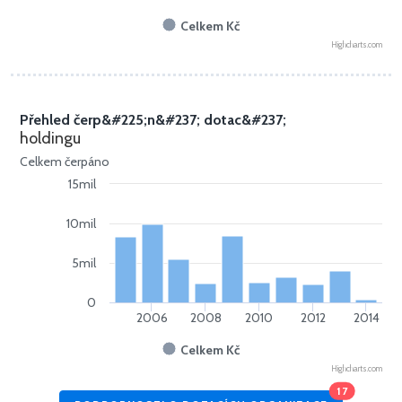
Celkem Kč
Highcharts.com
Přehled čerp&#225;n&#237; dotac&#237;
holdingu
Celkem čerpáno
15mil
10mil
5mil
0
2006
2008
2010
2012
2014
Celkem Kč
Highcharts.com
17