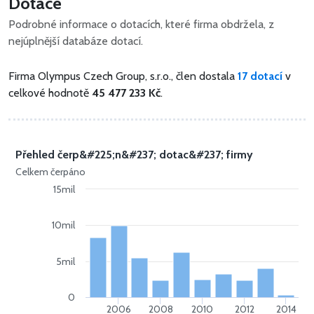
Dotace
Podrobné informace o dotacích, které firma obdržela, z
nejúplnější databáze dotací.
Firma Olympus Czech Group, s.r.o., člen dostala
17 dotací
v
celkové hodnotě
45 477 233 Kč
.
Přehled čerp&#225;n&#237; dotac&#237; firmy
Celkem čerpáno
15mil
10mil
5mil
0
2006
2008
2010
2012
2014