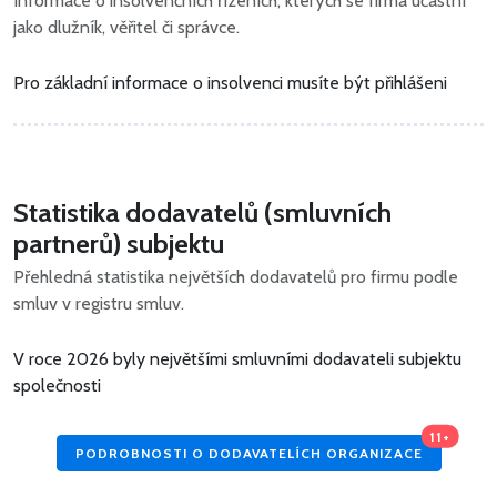
Informace o insolvenčních řízeních, kterých se firma účastní
jako dlužník, věřitel či správce.
Pro základní informace o insolvenci musíte být přihlášeni
Statistika dodavatelů (smluvních
partnerů) subjektu
Přehledná statistika největších dodavatelů pro firmu podle
smluv v registru smluv.
V roce 2026 byly největšími smluvními dodavateli subjektu
společnosti
11+
PODROBNOSTI O DODAVATELÍCH ORGANIZACE