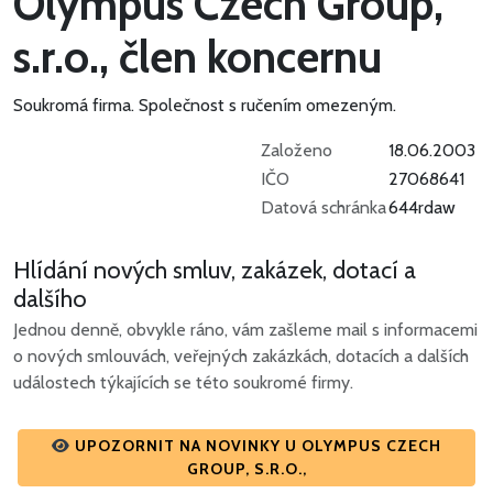
Olympus Czech Group,
s.r.o., člen koncernu
Soukromá firma.
Společnost s ručením omezeným.
Založeno
18.06.2003
IČO
27068641
Datová schránka
644rdaw
Hlídání nových smluv, zakázek, dotací a
dalšího
Jednou denně, obvykle ráno, vám zašleme mail s informacemi
o nových smlouvách, veřejných zakázkách, dotacích a dalších
událostech týkajících se této soukromé firmy.
UPOZORNIT NA NOVINKY U OLYMPUS CZECH
GROUP, S.R.O.,