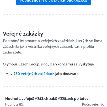
PODROBNOSTI O DOTACÍCH ORGANIZACE
Veřejné zakázky
Podrobné informace o veřejných zakázkách, kterých se firma
zúčastnila jak z věstníku veřejných zakázek, tak z profilů
zadavatelů.
Olympus Czech Group, s.r.o., člen koncernu se vyskytuje
v
930
veřejných zakázkach
jako dodavatel.
Hodnota veřejn&#253;ch zak&#225;zek po letech
Hodnota (Kč)
Počet veřejných