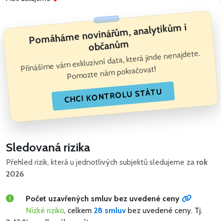
Pomáháme novinářům, analytikům i
občanům
Přinášíme vám exkluzivní data, která jinde nenajdete.
Pomozte nám pokračovat!
CHCI KONTROLU STÁTU
Sledovaná rizika
Přehled rizik, která u jednotlivých subjektů sledujeme za
rok
2026
Počet uzavřených smluv bez uvedené ceny
Nízké riziko
, celkem
28 smluv
bez uvedené ceny.
Tj.