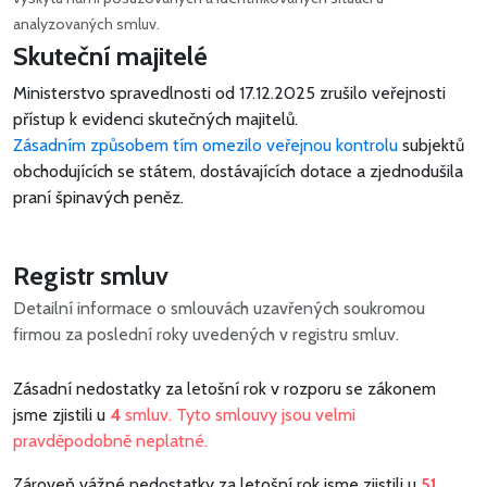
analyzovaných smluv.
Skuteční majitelé
Ministerstvo spravedlnosti od 17.12.2025 zrušilo veřejnosti
přístup k evidenci skutečných majitelů.
Zásadním způsobem tím omezilo veřejnou kontrolu
subjektů
obchodujících se státem, dostávajících dotace a zjednodušila
praní špinavých peněz.
Registr smluv
Detailní informace o smlouvách uzavřených soukromou
firmou za poslední roky uvedených v registru smluv.
Zásadní nedostatky za letošní rok v rozporu se zákonem
jsme zjistili u
4
smluv. Tyto smlouvy jsou velmi
pravděpodobně neplatné.
Zároveň vážné nedostatky za letošní rok jsme zjistili u
51