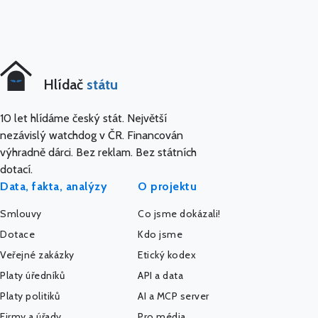
Hlídač
státu
10 let hlídáme český stát. Největší
nezávislý watchdog v ČR. Financován
výhradně dárci. Bez reklam. Bez státních
dotací.
Data, fakta, analýzy
O projektu
Smlouvy
Co jsme dokázali!
Dotace
Kdo jsme
Veřejné zakázky
Etický kodex
Platy úředníků
API a data
Platy politiků
AI a MCP server
Firmy a úřady
Pro média