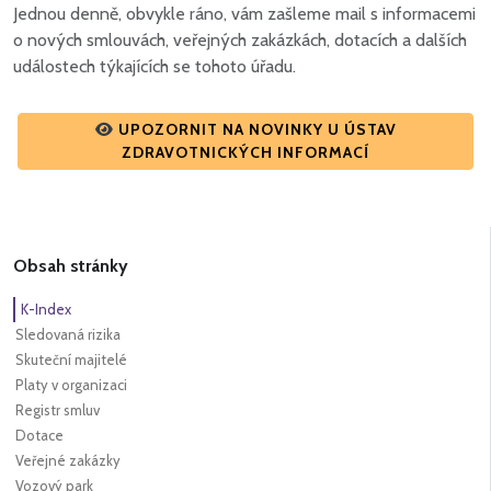
Jednou denně, obvykle ráno, vám zašleme mail s informacemi
o nových smlouvách, veřejných zakázkách, dotacích a dalších
událostech týkajících se tohoto úřadu.
UPOZORNIT NA NOVINKY U ÚSTAV
ZDRAVOTNICKÝCH INFORMACÍ
Obsah stránky
K-Index
Sledovaná rizika
Skuteční majitelé
Platy v organizaci
Registr smluv
Dotace
Veřejné zakázky
Vozový park