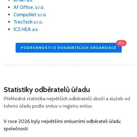
Af Office, s.r.o.
CompuNet s.r.o.
TresTech s.r.o.
ICZ.HEA a.s.
11+
PODROBNOSTI O DODAVATELÍCH ORGANIZACE
Statistiky odběratelů úřadu
Přehledná statistika největších odběratelů zboží a služeb od
tohoto úřadu podle smluv v registru smluv.
V roce 2026 byly největšími smluvními odběrateli úřadu
společnosti