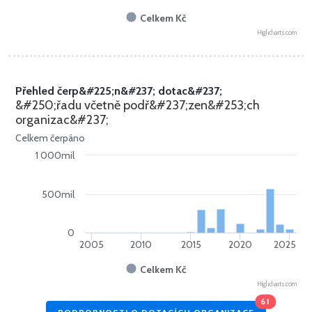
Celkem Kč
Highcharts.com
Přehled čerp&#225;n&#237; dotac&#237;
&#250;řadu včetně podř&#237;zen&#253;ch
organizac&#237;
Celkem čerpáno
1 000mil
500mil
0
2005
2010
2015
2020
2025
Celkem Kč
Highcharts.com
61