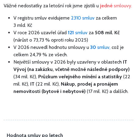
Vážné nedostatky za letošní rok jsme zjistili u
jedné
smlouvy.
V registru smluv evidujeme
2310 smluv
za celkem
3 mld. Kč
V roce 2026 uzavřel úřad
121
smluv
za
508 mil. Kč
(nárůst o 73,73 % oproti roku 2025)
V 2026 neuvedl hodnotu smlouvy u
30
smluv,
což je
celkem 24,79 % ze všech.
Největší smlouvy v 2026 byly uzavřeny v oblastech
IT
Vývoj (na zakázku, včetně možné následné podpory)
(34 mil. Kč),
Průzkum veřejného mínění a statistiky
(22
mil. Kč),
IT
(22 mil. Kč),
Nákup, prodej a pronájem
nemovitosti (bytové i nebytové)
(17 mil. Kč) a dalších.
Hodnota smluv po letech