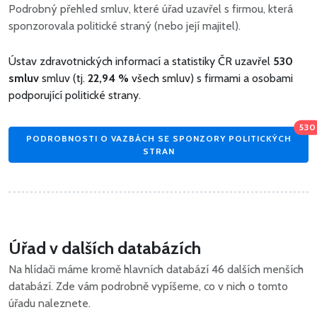
Podrobný přehled smluv, které úřad uzavřel s firmou, která
sponzorovala politické straný (nebo její majitel).
Ústav zdravotnických informací a statistiky ČR uzavřel
530
smluv
smluv (tj.
22,94 %
všech smluv) s firmami a osobami
podporující politické strany.
530
PODROBNOSTI O VAZBÁCH SE SPONZORY POLITICKÝCH
STRAN
Úřad v dalších databázích
Na hlídači máme kromě hlavních databází 46 dalších menších
databází. Zde vám podrobně vypíšeme, co v nich o tomto
úřadu naleznete.