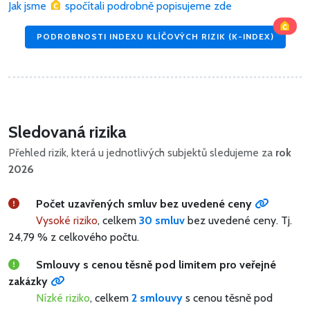
Jak jsme
spočítali podrobně popisujeme zde
PODROBNOSTI INDEXU KLÍČOVÝCH RIZIK (K-INDEX)
Sledovaná rizika
Přehled rizik, která u jednotlivých subjektů sledujeme za
rok
2026
Počet uzavřených smluv bez uvedené ceny
Vysoké riziko
, celkem
30 smluv
bez uvedené ceny.
Tj.
24,79 % z celkového počtu.
Smlouvy s cenou těsně pod limitem pro veřejné
zakázky
Nízké riziko
, celkem
2 smlouvy
s cenou těsně pod