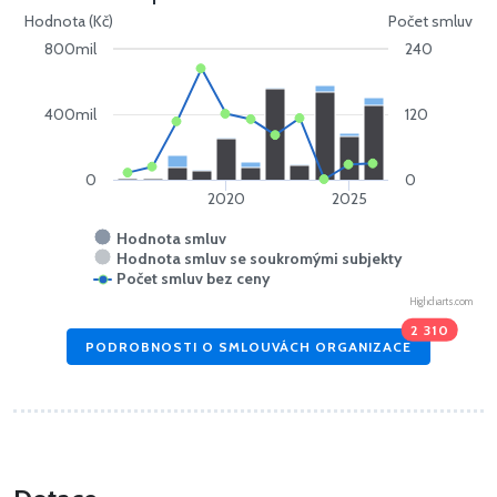
Hodnota (Kč)
Počet smluv
800mil
240
400mil
120
0
0
2020
2025
Hodnota smluv
Hodnota smluv se soukromými subjekty
Počet smluv bez ceny
Highcharts.com
2 310
PODROBNOSTI O SMLOUVÁCH ORGANIZACE