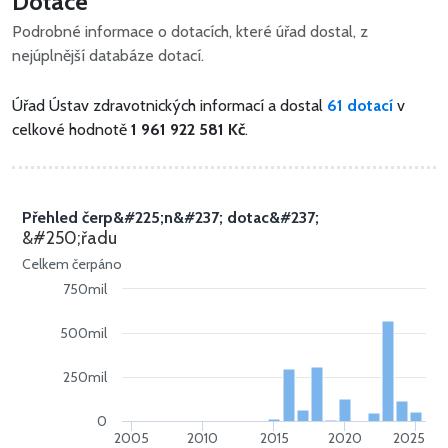
Dotace
Podrobné informace o dotacích, které úřad dostal, z
nejúplnější databáze dotací.
Úřad Ústav zdravotnických informací a dostal
61 dotací
v
celkové hodnotě
1 961 922 581 Kč
.
Přehled čerp&#225;n&#237; dotac&#237;
&#250;řadu
Celkem čerpáno
750mil
500mil
250mil
0
2005
2010
2015
2020
2025