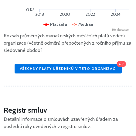
0 Kč
2018
2020
2022
2024
Plat šéfa
Medián
Highcharts.com
Rozsah průměrných manažerských měsíčních platů vedení
organizace (včetně odměn) přepočtených z ročního příjmu za
sledované období
69
VŠECHNY PLATY ÚŘEDNÍKŮ V TÉTO ORGANIZACI
Registr smluv
Detailní informace o smlouvách uzavřených úřadem za
poslední roky uvedených v registru smluv.