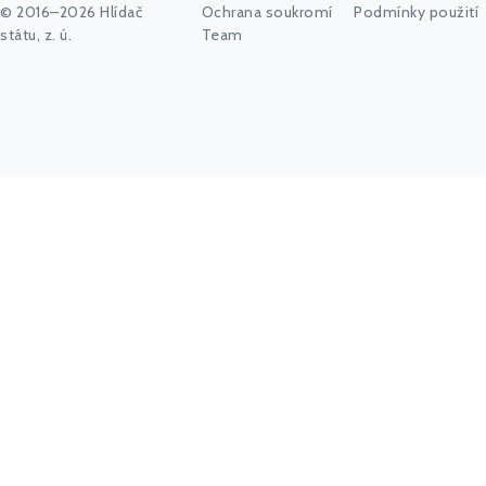
© 2016–2026 Hlídač
Ochrana soukromí
Podmínky použití
státu, z. ú.
Team
Začněte psát jméno úřadu, politika nebo co vás zajímá...