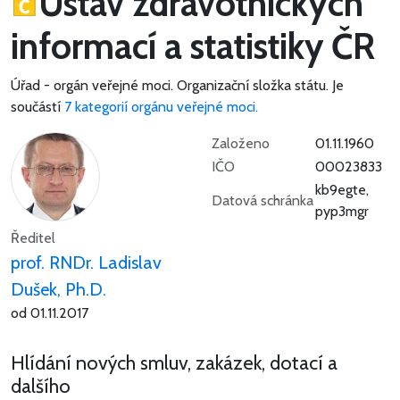
Ústav zdravotnických
informací a statistiky ČR
Úřad - orgán veřejné moci.
Organizační složka státu.
Je
součástí
7 kategorií orgánu veřejné moci.
Založeno
01.11.1960
IČO
00023833
kb9egte,
Datová schránka
pyp3mgr
Ředitel
prof. RNDr. Ladislav
Dušek, Ph.D.
od 01.11.2017
Hlídání nových smluv, zakázek, dotací a
dalšího