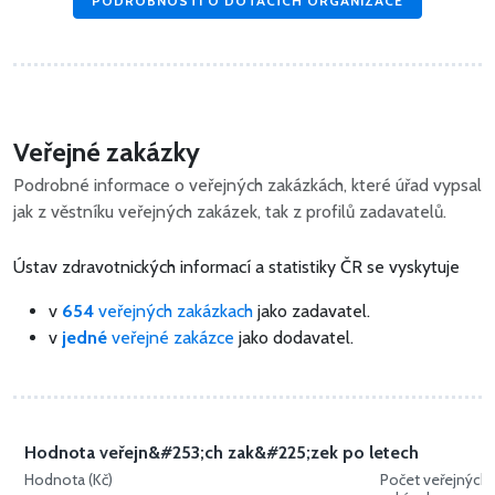
PODROBNOSTI O DOTACÍCH ORGANIZACE
Veřejné zakázky
Podrobné informace o veřejných zakázkách, které úřad vypsal
jak z věstníku veřejných zakázek, tak z profilů zadavatelů.
Ústav zdravotnických informací a statistiky ČR se vyskytuje
v
654
veřejných zakázkach
jako zadavatel.
v
jedné
veřejné zakázce
jako dodavatel.
Hodnota veřejn&#253;ch zak&#225;zek po letech
Hodnota (Kč)
Počet veřejných