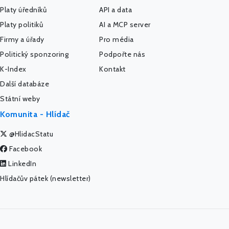
Platy úředníků
API a data
Platy politiků
AI a MCP server
Firmy a úřady
Pro média
Politický sponzoring
Podpořte nás
K-Index
Kontakt
Další databáze
Státní weby
Komunita - Hlídač
@HlidacStatu
Facebook
LinkedIn
Hlídačův pátek (newsletter)