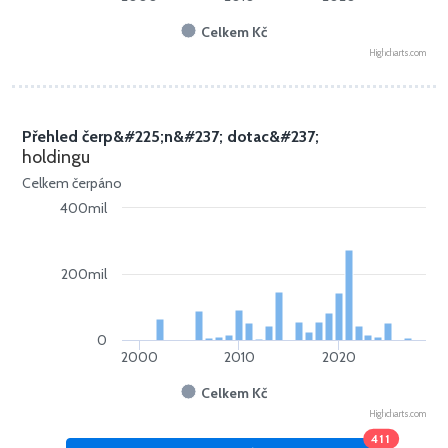
Celkem Kč
Highcharts.com
Přehled čerp&#225;n&#237; dotac&#237;
holdingu
Celkem čerpáno
400mil
200mil
0
2000
2010
2020
Celkem Kč
Highcharts.com
411