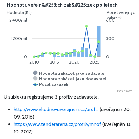
Hodnota veřejn&#253;ch zak&#225;zek po letech
Hodnota (Kč)
Počet veřejných
zakázek
2 400mil
600
1 200mil
300
0
0
2010
2015
2020
2025
Hodnota zakázek jako zadavatel
Hodnota zakázek jako dodavatel
Počet zakázek
Highcharts.com
U subjektu registrujeme 2 profily zadavatele.
http://www.vhodne-uverejneni.cz/prof...
(uveřejněn 20.
09. 2016)
https://www.tenderarena.cz/profily/mnof
(uveřejněn 13.
10. 2017)