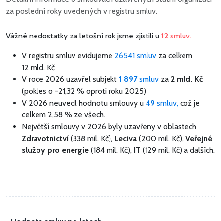
za poslední roky uvedených v registru smluv.
Vážné nedostatky za letošní rok jsme zjistili u
12
smluv.
V registru smluv evidujeme
26541 smluv
za celkem
12 mld. Kč
V roce 2026 uzavřel subjekt
1 897
smluv
za
2 mld. Kč
(pokles o -21,32 % oproti roku 2025)
V 2026 neuvedl hodnotu smlouvy u
49
smluv,
což je
celkem 2,58 % ze všech.
Největší smlouvy v 2026 byly uzavřeny v oblastech
Zdravotnictví
(338 mil. Kč),
Leciva
(200 mil. Kč),
Veřejné
služby pro energie
(184 mil. Kč),
IT
(129 mil. Kč) a dalších.