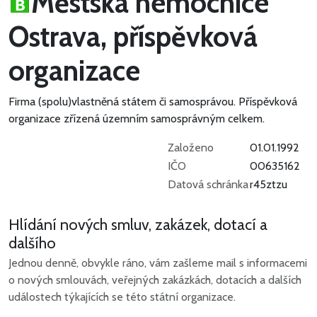
Městská nemocnice
Ostrava, příspěvková
organizace
Firma (spolu)vlastněná státem či samosprávou.
Příspěvková
organizace zřízená územním samosprávným celkem.
Založeno
01.01.1992
IČO
00635162
Datová schránka
r45ztzu
Hlídání nových smluv, zakázek, dotací a
dalšího
Jednou denně, obvykle ráno, vám zašleme mail s informacemi
o nových smlouvách, veřejných zakázkách, dotacích a dalších
událostech týkajících se této státní organizace.