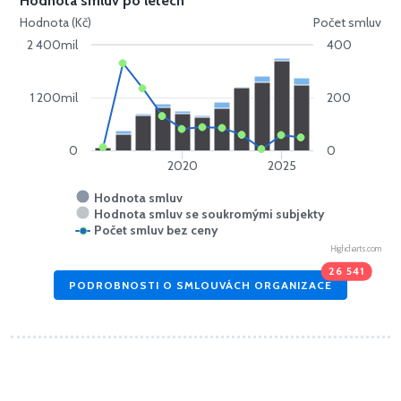
Hodnota smluv po letech
Hodnota (Kč)
Počet smluv
2 400mil
400
1 200mil
200
0
0
2020
2025
Hodnota smluv
Hodnota smluv se soukromými subjekty
Počet smluv bez ceny
Highcharts.com
26 541
PODROBNOSTI O SMLOUVÁCH ORGANIZACE