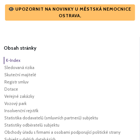
UPOZORNIT NA NOVINKY U MĚSTSKÁ NEMOCNICE
OSTRAVA,
Obsah stránky
K-Index
Sledovaná rizika
Skuteční majitelé
Registr smluv
Dotace
Veřejné zakázky
Vozový park
Insolvenční rejstřík
Statistika dodavatelů (smluvních partnerů) subjektu
Statistiky odběratelů subjektu
Obchody úřadu s firmami a osobami podporující politické strany
Subjekt v dalších databázích