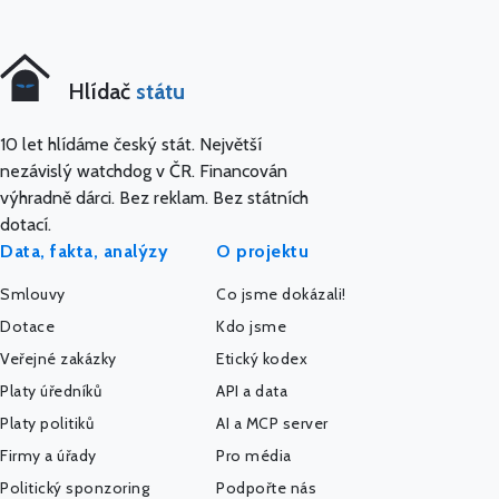
Hlídač
státu
10 let hlídáme český stát. Největší
nezávislý watchdog v ČR. Financován
výhradně dárci. Bez reklam. Bez státních
dotací.
Data, fakta, analýzy
O projektu
Smlouvy
Co jsme dokázali!
Dotace
Kdo jsme
Veřejné zakázky
Etický kodex
Platy úředníků
API a data
Platy politiků
AI a MCP server
Firmy a úřady
Pro média
Politický sponzoring
Podpořte nás