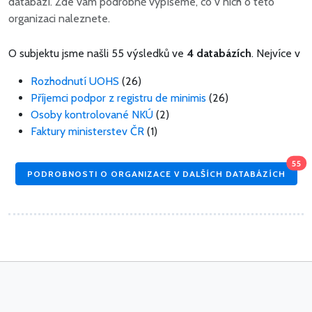
databází. Zde vám podrobně vypíšeme, co v nich o této
organizaci naleznete.
O subjektu jsme našli 55 výsledků ve
4 databázích
. Nejvíce v
Rozhodnutí UOHS
(26)
Příjemci podpor z registru de minimis
(26)
Osoby kontrolované NKÚ
(2)
Faktury ministerstev ČR
(1)
55
PODROBNOSTI O ORGANIZACE V DALŠÍCH DATABÁZÍCH