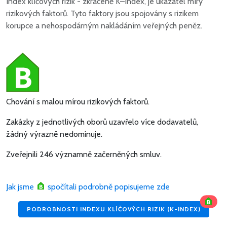
Index klíčových rizik - zkráceně K–Index, je ukazatel míry
rizikových faktorů. Tyto faktory jsou spojovány s rizikem
korupce a nehospodárným nakládáním veřejných peněz.
Chování s malou mírou rizikových faktorů.
Zakázky z jednotlivých oborů uzavřelo více dodavatelů,
žádný výrazně nedominuje.
Zveřejnili 246 významně začerněných smluv.
Jak jsme
spočítali podrobně popisujeme zde
PODROBNOSTI INDEXU KLÍČOVÝCH RIZIK (K-INDEX)