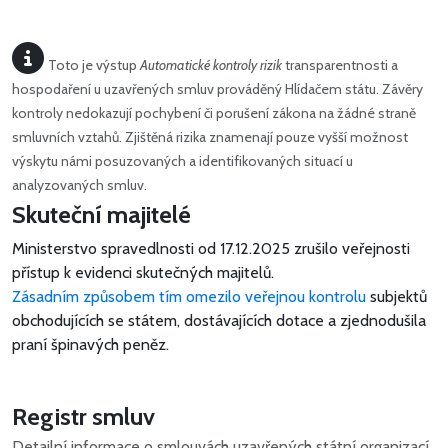
Toto je výstup
Automatické kontroly rizik
transparentnosti a
hospodaření u uzavřených smluv prováděný Hlídačem státu. Závěry
kontroly nedokazují pochybení či porušení zákona na žádné straně
smluvních vztahů. Zjištěná rizika znamenají pouze vyšší možnost
výskytu námi posuzovaných a identifikovaných situací u
analyzovaných smluv.
Skuteční majitelé
Ministerstvo spravedlnosti od 17.12.2025 zrušilo veřejnosti
přístup k evidenci skutečných majitelů.
Zásadním způsobem tím omezilo veřejnou kontrolu
subjektů
obchodujících se státem, dostávajících dotace a zjednodušila
praní špinavých peněz.
Registr smluv
Detailní informace o smlouvách uzavřených státní organizací