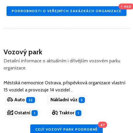
1 460
PODROBNOSTI O VEŘEJNÝCH ZAKÁZKÁCH ORGANIZACE
Vozový park
Detailní informace o aktuálním i dřívějším vozovém parku
organizace.
Městská nemocnice Ostrava, příspěvková organizace vlastní
15 vozidel
a
provozuje 14 vozidel .
Auto
Nákladní vůz
22
5
Ostatní
Traktor
1
1
47
CELÝ VOZOVÝ PARK PODROBNĚ