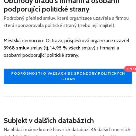
Obchody úřadu s firmami a osobami
podporující politické strany
Podrobný přehled smluv, které organizace uzavřela s firmou,
která sponzorovala politické straný (nebo její majitel).
Městská nemocnice Ostrava, příspěvková organizace uzavřel
3968 smluv
smluv (tj.
14,95 %
všech smluv) s firmami a
osobami podporující politické strany.
3 96
PODROBNOSTI O VAZBÁCH SE SPONZORY POLITICKÝCH
STRAN
Subjekt v dalších databázích
Na hlídači máme kromě hlavních databází 46 dalších menších