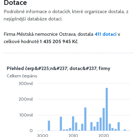
Dotace
Podrobné informace o dotacích, které organizace dostala, z
nejúplnější databáze dotací.
Firma Městská nemocnice Ostrava, dostala
411 dotací
v
celkové hodnotě
1 435 205 945 Kč
.
Přehled čerp&#225;n&#237; dotac&#237; firmy
Celkem čerpáno
300mil
200mil
100mil
0
2000
2010
2020