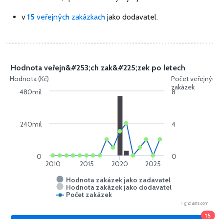
v
15
veřejných zakázkach
jako dodavatel.
Hodnota veřejn&#253;ch zak&#225;zek po letech
Hodnota (Kč)
Počet veřejnýc
zakázek
480mil
8
240mil
4
0
0
2010
2015
2020
2025
Hodnota zakázek jako zadavatel
Hodnota zakázek jako dodavatel
Počet zakázek
Highcharts.com
15