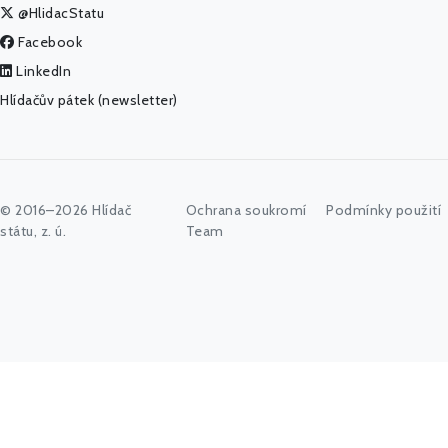
@HlidacStatu
Facebook
LinkedIn
Hlídačův pátek (newsletter)
© 2016–2026 Hlídač
Ochrana soukromí
Podmínky použití
státu, z. ú.
Team
Začněte psát jméno úřadu, politika nebo co vás zajímá...