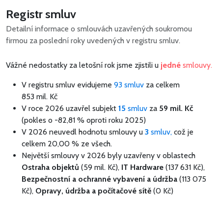
Registr smluv
Detailní informace o smlouvách uzavřených soukromou
firmou za poslední roky uvedených v registru smluv.
Vážné nedostatky za letošní rok jsme zjistili u
jedné
smlouvy.
V registru smluv evidujeme
93 smluv
za celkem
853 mil. Kč
V roce 2026 uzavřel subjekt
15
smluv
za
59 mil. Kč
(pokles o -82,81 % oproti roku 2025)
V 2026 neuvedl hodnotu smlouvy u
3
smluv,
což je
celkem 20,00 % ze všech.
Největší smlouvy v 2026 byly uzavřeny v oblastech
Ostraha objektů
(59 mil. Kč),
IT Hardware
(137 631 Kč),
Bezpečnostní a ochranné vybavení a údržba
(113 075
Kč),
Opravy, údržba a počítačové sítě
(0 Kč)