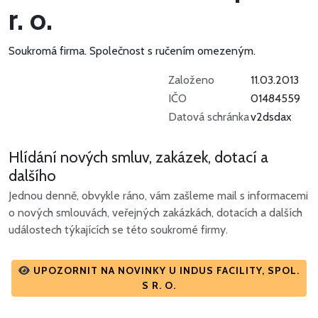
r. o.
Soukromá firma.
Společnost s ručením omezeným.
Založeno
11.03.2013
IČO
01484559
Datová schránka
v2dsdax
Hlídání nových smluv, zakázek, dotací a
dalšího
Jednou denně, obvykle ráno, vám zašleme mail s informacemi
o nových smlouvách, veřejných zakázkách, dotacích a dalších
událostech týkajících se této soukromé firmy.
UPOZORNIT NA NOVINKY U INDUS FACILITY, SPOL.
S R. O.