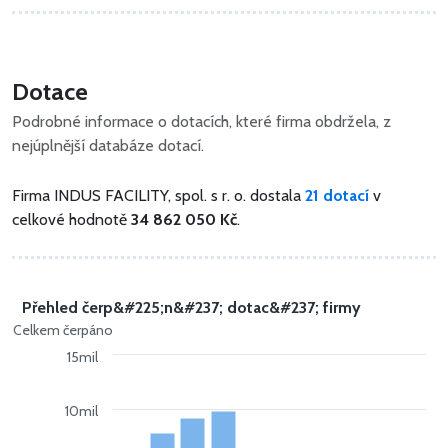
Dotace
Podrobné informace o dotacích, které firma obdržela, z
nejúplnější databáze dotací.
Firma INDUS FACILITY, spol. s r. o. dostala
21 dotací
v
celkové hodnotě
34 862 050 Kč
.
Přehled čerp&#225;n&#237; dotac&#237; firmy
Celkem čerpáno
15mil
10mil