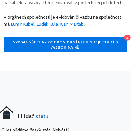
na subjekt a vazby, které existovali v posledních pěti letech.
V orgánech společnosti je evidován či vazbu na společnost
má
Lumír Kübel
,
Luděk Kula
,
Ivan Marťák
.
3
VYPSAT VŠECHNY OSOBY V ORGÁNECH SUBJEKTU ČI S
VAZBOU NA NĚJ
Hlídač
státu
10 let hlídáme český stát. Největší