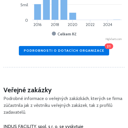
5mil
0
2016
2018
2020
2022
2024
Celkem Kč
Highcharts.com
21
PODROBNOSTI O DOTACÍCH ORGANIZACE
Veřejné zakázky
Podrobné informace o veřejných zakázkách, kterých se firma
zúčastnila jak z věstníku veřejných zakázek, tak z profilů
zadavatelů.
INDUS FACILITY, spol. s r. o. se vyskytuje