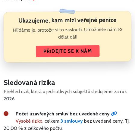
Ukazujeme, kam mizí veřejné peníze
Hlídáme je, protože si to zaslouží. Umožněte nám to
dělat dál!
PŘIDEJTE SE K NÁM
Sledovaná rizika
Přehled rizik, která u jednotlivých subjektů sledujeme za
rok
2026
Počet uzavřených smluv bez uvedené ceny
Vysoké riziko
, celkem
3 smlouvy
bez uvedené ceny.
Tj.
20,00 % z celkového počtu.