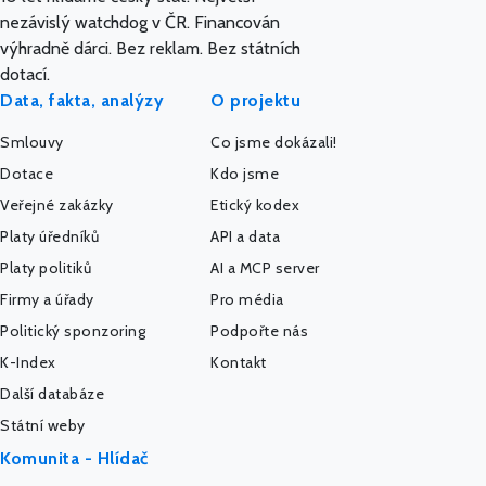
nezávislý watchdog v ČR. Financován
výhradně dárci. Bez reklam. Bez státních
dotací.
Data, fakta, analýzy
O projektu
Smlouvy
Co jsme dokázali!
Dotace
Kdo jsme
Veřejné zakázky
Etický kodex
Platy úředníků
API a data
Platy politiků
AI a MCP server
Firmy a úřady
Pro média
Politický sponzoring
Podpořte nás
K-Index
Kontakt
Další databáze
Státní weby
Komunita - Hlídač