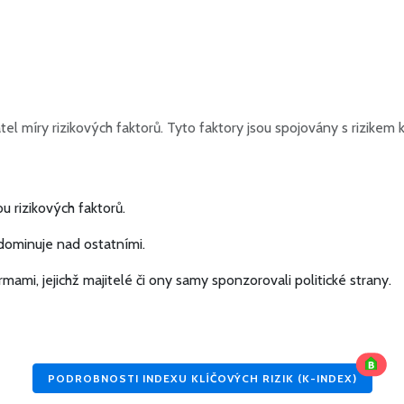
zatel míry rizikových faktorů. Tyto faktory jsou spojovány s rizi
u rizikových faktorů.
ominuje nad ostatními.
irmami, jejichž majitelé či ony samy sponzorovali politické strany.
PODROBNOSTI INDEXU KLÍČOVÝCH RIZIK (K-INDEX)