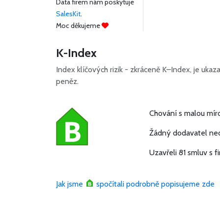
Data firem nám poskytuje
SalesKit
.
Moc děkujeme
K-Index
Index klíčových rizik - zkráceně K–Index, je uka
peněz.
Chování s malou míro
Žádný dodavatel ned
Uzavřeli 81 smluv s f
Jak jsme
spočítali podrobně popisujeme zde