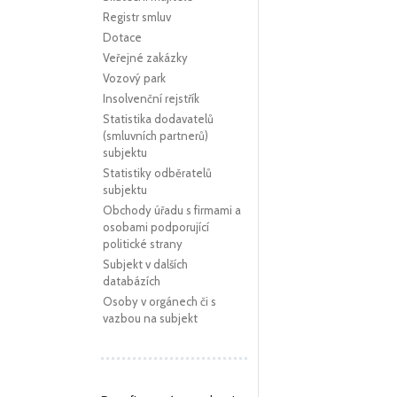
Registr smluv
Dotace
Veřejné zakázky
Vozový park
Insolvenční rejstřík
Statistika dodavatelů
(smluvních partnerů)
subjektu
Statistiky odběratelů
subjektu
Obchody úřadu s firmami a
osobami podporující
politické strany
Subjekt v dalších
databázích
Osoby v orgánech či s
vazbou na subjekt