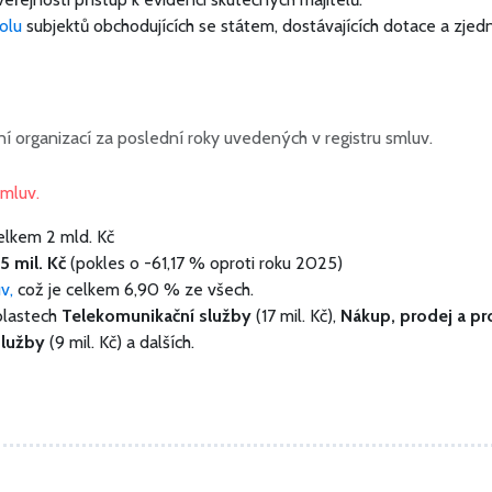
olu
subjektů obchodujících se státem, dostávajících dotace a zjed
í organizací za poslední roky uvedených v registru smluv.
smluv.
elkem
2 mld. Kč
5 mil. Kč
(pokles o -61,17 % oproti roku 2025)
uv,
což je celkem 6,90 % ze všech.
blastech
Telekomunikační služby
(17 mil. Kč),
Nákup, prodej a pr
služby
(9 mil. Kč) a dalších.