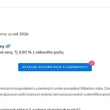
ujeme za
rok 2026
eny
né ceny.
Tj. 6,90 % z celkového počtu.
!!
DETAILNÍ SOUHRN RIZIK A ZAJÍMAVOSTÍ
tnosti a hospodaření u uzavřených smluv prováděný Hlídačem státu. Závě
amenají pouze vyšší možnost výskytu námi posuzovaných a identifikovanýc
veřejnosti přístup k evidenci skutečných majitelů.