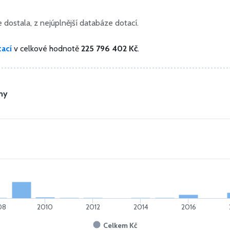
dostala, z nejúplnější databáze dotací.
ací
v celkové hodnotě
225 796 402 Kč
.
my
08
2010
2012
2014
2016
Celkem Kč