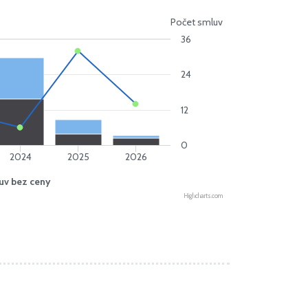
Počet smluv
36
24
12
0
2024
2025
2026
uv bez ceny
Highcharts.com