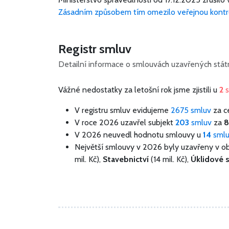
Zásadním způsobem tím omezilo veřejnou kontr
Registr smluv
Detailní informace o smlouvách uzavřených státn
Vážné nedostatky za letošní rok jsme zjistili u
2
V registru smluv evidujeme
2675 smluv
za c
V roce 2026 uzavřel subjekt
203
smluv
za
8
V 2026 neuvedl hodnotu smlouvy u
14
sml
Největší smlouvy v 2026 byly uzavřeny v o
mil. Kč),
Stavebnictví
(14 mil. Kč),
Úklidové 