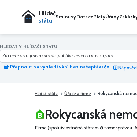
Hlídač
Smlouvy
Dotace
Platy
Úřady
Zakázk
státu
HLEDAT V HLÍDAČI STÁTU
Přepnout na vyhledávání bez našeptávače
Nápověda
Rokycanská nemocni
Hlídač státu
Úřady a firmy
Rokycanská nemoc
Firma (spolu)vlastněná státem či samosprávou.
A