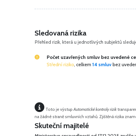
Sledovaná rizika
Přehled rizik, která u jednotlivých subjektů sled
Počet uzavřených smluv bez uvedené c
Střední riziko
, celkem
14 smluv
bez uvede
Toto je výstup
Automatické kontroly rizik
transparen
na žádné straně smluvních vztahů. Zjištěná rizika zn
Skuteční majitelé
Ministerstvo spravedlnosti od 17.12.2025 zrušilo 