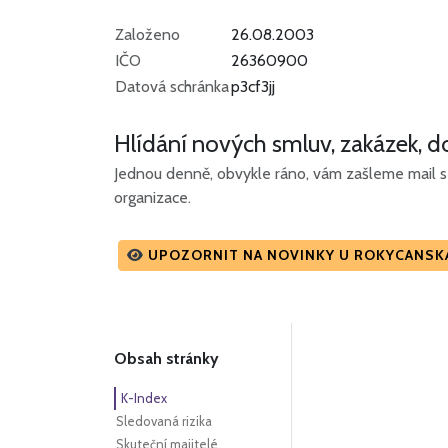
Založeno
26.08.2003
IČO
26360900
Datová schránka
p3cf3jj
Hlídání nových smluv, zakázek, do
Jednou denně, obvykle ráno, vám zašleme mail s 
organizace.
UPOZORNIT NA NOVINKY U ROKYCANSKÁ
Obsah stránky
K-Index
Sledovaná rizika
Skuteční majitelé