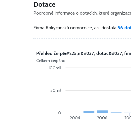
Dotace
Podrobné informace o dotacích, které organizace 
Firma Rokycanská nemocnice, a.s. dostala
56 dot
Přehled čerp&#225;n&#237; dotac&#237; fir
Celkem čerpáno
100mil
50mil
0
2004
2006
20