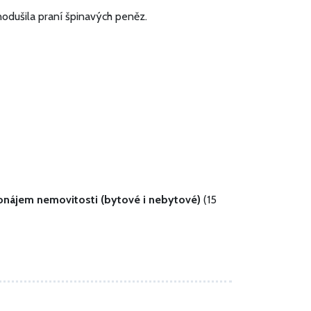
nodušila praní špinavých peněz.
onájem nemovitosti (bytové i nebytové)
(15