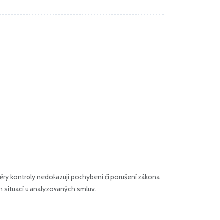
ry kontroly nedokazují pochybení či porušení zákona
h situací u analyzovaných smluv.