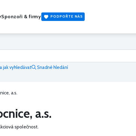
y
Sponzoři & firmy
PODPOŘTE NÁS
 jak vyhledávat
Snadné hledání
ce, a.s.
nice, a.s.
kciová společnost.