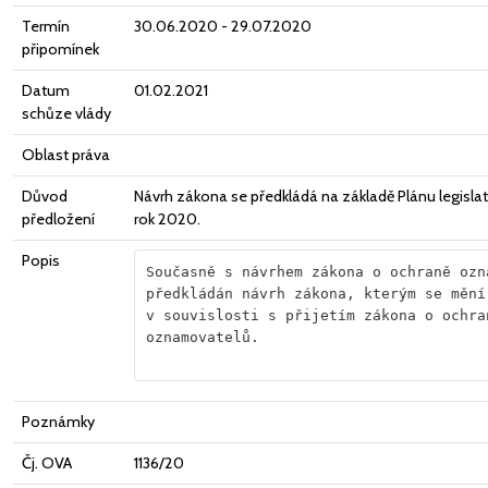
Termín
30.06.2020 - 29.07.2020
připomínek
Datum
01.02.2021
schůze vlády
Oblast práva
Důvod
Návrh zákona se předkládá na základě Plánu legislati
předložení
rok 2020.
Popis
Současně s návrhem zákona o ochraně ozna
předkládán návrh zákona, kterým se mění 
v souvislosti s přijetím zákona o ochran
oznamovatelů.                           
Poznámky
Čj. OVA
1136/20