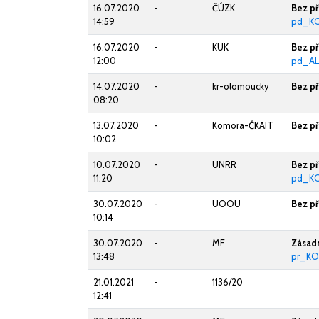
16.07.2020
-
ČÚZK
Bez p
14:59
pd_KO
16.07.2020
-
KUK
Bez p
12:00
pd_AL
14.07.2020
-
kr-olomoucky
Bez p
08:20
13.07.2020
-
Komora-ČKAIT
Bez p
10:02
10.07.2020
-
UNRR
Bez p
11:20
pd_K
30.07.2020
-
UOOU
Bez p
10:14
30.07.2020
-
MF
Zásad
13:48
pr_KO
21.01.2021
-
1136/20
12:41