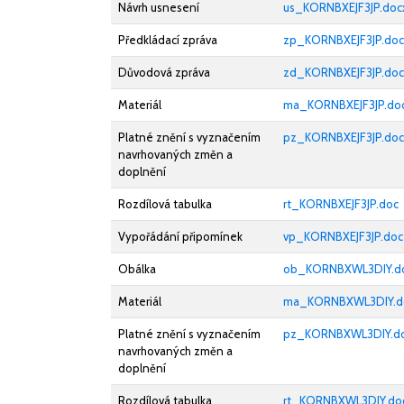
Návrh usnesení
us_KORNBXEJF3JP.doc
Předkládací zpráva
zp_KORNBXEJF3JP.doc
Důvodová zpráva
zd_KORNBXEJF3JP.doc
Materiál
ma_KORNBXEJF3JP.do
Platné znění s vyznačením
pz_KORNBXEJF3JP.doc
navrhovaných změn a
doplnění
Rozdílová tabulka
rt_KORNBXEJF3JP.doc
Vypořádání připomínek
vp_KORNBXEJF3JP.doc
Obálka
ob_KORNBXWL3DIY.d
Materiál
ma_KORNBXWL3DIY.d
Platné znění s vyznačením
pz_KORNBXWL3DIY.d
navrhovaných změn a
doplnění
Rozdílová tabulka
rt_KORNBXWL3DIY.do