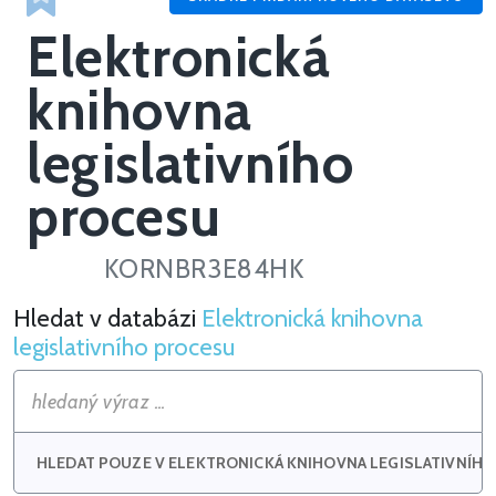
Elektronická
knihovna
legislativního
procesu
KORNBR3E84HK
Hledat v databázi
Elektronická knihovna
Hledat v Elektronická knihovna legislativního procesu
legislativního procesu
HLEDAT POUZE V ELEKTRONICKÁ KNIHOVNA LEGISLATIVNÍHO