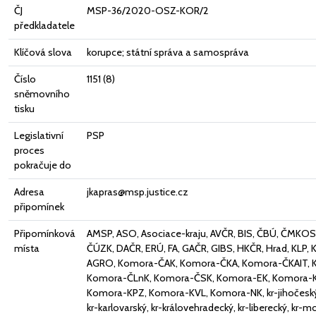
ČJ
MSP-36/2020-OSZ-KOR/2
předkladatele
Klíčová slova
korupce; státní správa a samospráva
Číslo
1151 (8)
sněmovního
tisku
Legislativní
PSP
proces
pokračuje do
Adresa
jkapras@msp.justice.cz
připomínek
Připomínková
AMSP, ASO, Asociace-kraju, AVČR, BIS, ČBÚ, ČMKOS
místa
ČÚZK, DAČR, ERÚ, FA, GAČR, GIBS, HKČR, Hrad, KLP
AGRO, Komora-ČAK, Komora-ČKA, Komora-ČKAIT, 
Komora-ČLnK, Komora-ČSK, Komora-EK, Komora-K
Komora-KPZ, Komora-KVL, Komora-NK, kr-jihočeský,
kr-karlovarský, kr-královehradecký, kr-liberecký, kr-m