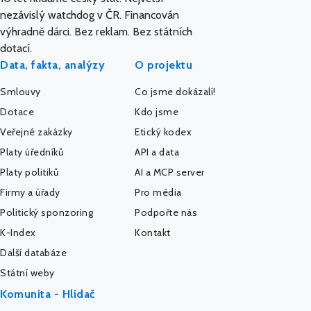
nezávislý watchdog v ČR. Financován
výhradně dárci. Bez reklam. Bez státních
dotací.
Data, fakta, analýzy
O projektu
Smlouvy
Co jsme dokázali!
Dotace
Kdo jsme
Veřejné zakázky
Etický kodex
Platy úředníků
API a data
Platy politiků
AI a MCP server
Firmy a úřady
Pro média
Politický sponzoring
Podpořte nás
K-Index
Kontakt
Další databáze
Státní weby
Komunita - Hlídač