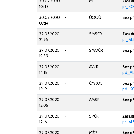
30.07.2020
-
MF
Zásadn
10:48
pr_KO
30.07.2020
-
ÚOOÚ
Bez p
07:14
29.07.2020
-
SMSCR
Zásadn
21:26
pr_AL
29.07.2020
-
SMOČR
Bez p
19:59
29.07.2020
-
AVČR
Bez p
14:15
pd_AL
29.07.2020
-
ČMKOS
Bez p
13:19
pd_K
29.07.2020
-
AMSP
Bez p
13:05
29.07.2020
-
SPČR
Zásadn
12:16
pr_AL
29.07.2020
-
MŽP
Bez p