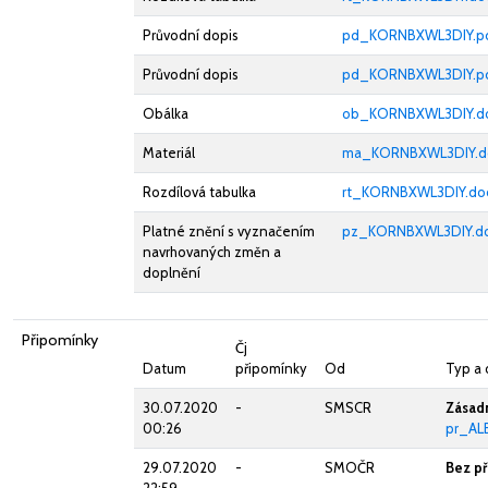
Průvodní dopis
pd_KORNBXWL3DIY.p
Průvodní dopis
pd_KORNBXWL3DIY.p
Obálka
ob_KORNBXWL3DIY.d
Materiál
ma_KORNBXWL3DIY.d
Rozdílová tabulka
rt_KORNBXWL3DIY.do
Platné znění s vyznačením
pz_KORNBXWL3DIY.d
navrhovaných změn a
doplnění
Připomínky
Čj
Datum
připomínky
Od
Typ a
30.07.2020
-
SMSCR
Zásad
00:26
pr_AL
29.07.2020
-
SMOČR
Bez p