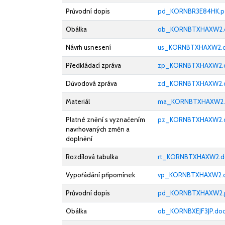
Průvodní dopis
pd_KORNBR3E84HK.p
Obálka
ob_KORNBTXHAXW2.
Návrh usnesení
us_KORNBTXHAXW2.
Předkládací zpráva
zp_KORNBTXHAXW2.
Důvodová zpráva
zd_KORNBTXHAXW2.
Materiál
ma_KORNBTXHAXW2.
Platné znění s vyznačením
pz_KORNBTXHAXW2.
navrhovaných změn a
doplnění
Rozdílová tabulka
rt_KORNBTXHAXW2.d
Vypořádání připomínek
vp_KORNBTXHAXW2.
Průvodní dopis
pd_KORNBTXHAXW2.
Obálka
ob_KORNBXEJF3JP.doc