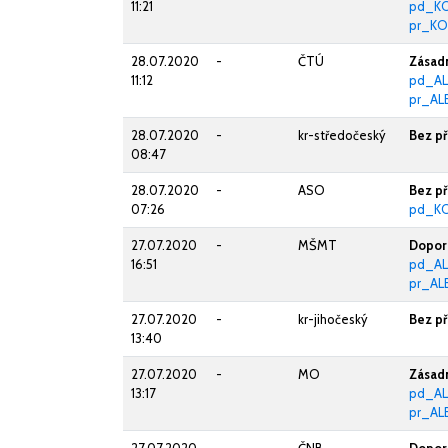
11:21
pd_KO
pr_KO
28.07.2020
-
ČTÚ
Zásadn
11:12
pd_AL
pr_AL
28.07.2020
-
kr-středočeský
Bez p
08:47
28.07.2020
-
ASO
Bez p
07:26
pd_K
27.07.2020
-
MŠMT
Doporu
16:51
pd_AL
pr_AL
27.07.2020
-
kr-jihočeský
Bez p
13:40
27.07.2020
-
MO
Zásadn
13:17
pd_AL
pr_AL