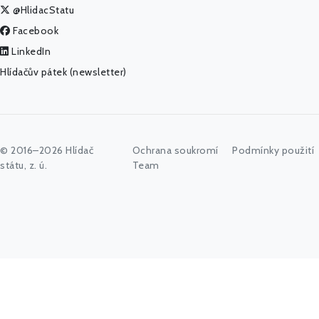
@HlidacStatu
Facebook
LinkedIn
Hlídačův pátek (newsletter)
© 2016–2026 Hlídač
Ochrana soukromí
Podmínky použití
státu, z. ú.
Team
Začněte psát jméno úřadu, politika nebo co vás zajímá...