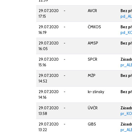
22:59
29.07.2020
-
AVCR
Bez p
17:15
pd_AL
29.07.2020
-
ČMKOS
Bez p
16:19
pd_K
29.07.2020
-
AMSP
Bez p
16:05
29.07.2020
-
SPCR
Zásad
15:16
pr_AL
29.07.2020
-
MŽP
Bez p
14:52
29.07.2020
-
kr-zlinsky
Bez p
14:16
29.07.2020
-
ÚVČR
Zásad
13:58
pr_KO
29.07.2020
-
GIBS
Zásad
13:22
pr_AL