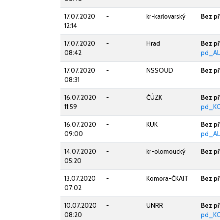
17.07.2020
-
kr-karlovarský
Bez p
12:14
17.07.2020
-
Hrad
Bez p
08:42
pd_AL
17.07.2020
-
NSSOUD
Bez p
08:31
16.07.2020
-
ČÚZK
Bez p
11:59
pd_KO
16.07.2020
-
KUK
Bez p
09:00
pd_AL
14.07.2020
-
kr-olomoucký
Bez p
05:20
13.07.2020
-
Komora-ČKAIT
Bez p
07:02
10.07.2020
-
UNRR
Bez p
08:20
pd_K