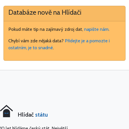
Databáze nově na Hlídači
Pokud máte tip na zajímavý zdroj dat,
napište nám
.
Chybí vám zde nějaká data?
Přidejte je a pomozte i
ostatním, je to snadné
.
Hlídač
státu
10 let hlídáme český stát. Největší