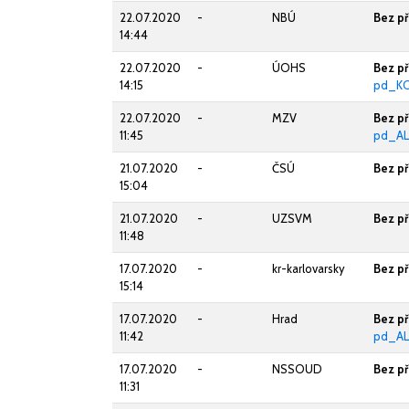
22.07.2020
-
NBÚ
Bez p
14:44
22.07.2020
-
ÚOHS
Bez p
14:15
pd_K
22.07.2020
-
MZV
Bez p
11:45
pd_AL
21.07.2020
-
ČSÚ
Bez p
15:04
21.07.2020
-
UZSVM
Bez p
11:48
17.07.2020
-
kr-karlovarsky
Bez p
15:14
17.07.2020
-
Hrad
Bez p
11:42
pd_AL
17.07.2020
-
NSSOUD
Bez p
11:31