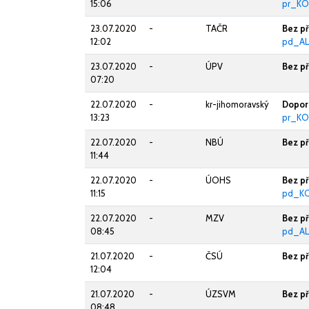
15:06
pr_K
23.07.2020
-
TAČR
Bez p
12:02
pd_AL
23.07.2020
-
ÚPV
Bez p
07:20
22.07.2020
-
kr-jihomoravský
Doporu
13:23
pr_KO
22.07.2020
-
NBÚ
Bez p
11:44
22.07.2020
-
ÚOHS
Bez p
11:15
pd_K
22.07.2020
-
MZV
Bez p
08:45
pd_AL
21.07.2020
-
ČSÚ
Bez p
12:04
21.07.2020
-
ÚZSVM
Bez p
08:48