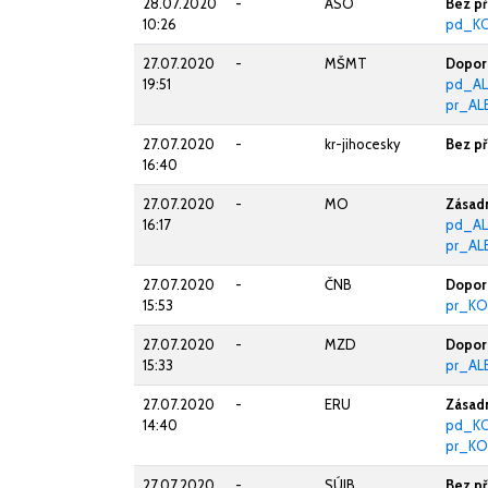
28.07.2020
-
ASO
Bez p
10:26
pd_K
27.07.2020
-
MŠMT
Doporu
19:51
pd_AL
pr_AL
27.07.2020
-
kr-jihocesky
Bez p
16:40
27.07.2020
-
MO
Zásad
16:17
pd_AL
pr_AL
27.07.2020
-
ČNB
Doporu
15:53
pr_KO
27.07.2020
-
MZD
Doporu
15:33
pr_AL
27.07.2020
-
ERU
Zásad
14:40
pd_K
pr_KO
27.07.2020
-
SÚJB
Bez p