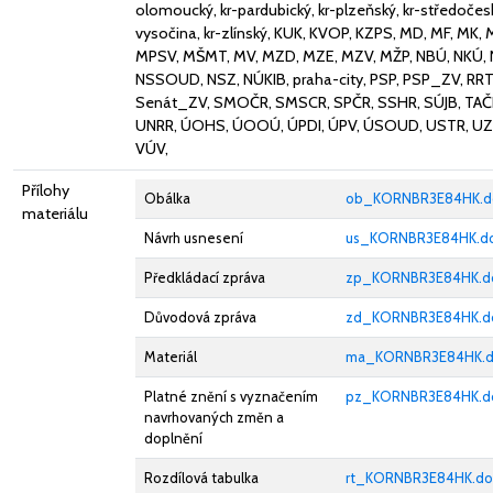
olomoucký, kr-pardubický, kr-plzeňský, kr-středočeský
vysočina, kr-zlínský, KUK, KVOP, KZPS, MD, MF, MK
MPSV, MŠMT, MV, MZD, MZE, MZV, MŽP, NBÚ, NKÚ,
NSSOUD, NSZ, NÚKIB, praha-city, PSP, PSP_ZV, RRT
Senát_ZV, SMOČR, SMSCR, SPČR, SSHR, SÚJB, TA
UNRR, ÚOHS, ÚOOÚ, ÚPDI, ÚPV, ÚSOUD, USTR, UZ
VÚV,
Přílohy
Obálka
ob_KORNBR3E84HK.d
materiálu
Návrh usnesení
us_KORNBR3E84HK.d
Předkládací zpráva
zp_KORNBR3E84HK.d
Důvodová zpráva
zd_KORNBR3E84HK.d
Materiál
ma_KORNBR3E84HK.d
Platné znění s vyznačením
pz_KORNBR3E84HK.d
navrhovaných změn a
doplnění
Rozdílová tabulka
rt_KORNBR3E84HK.do