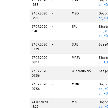
27.07.2020
-
ČNB
Doporu
12:53
pr_KO
27.07.2020
-
MZD
Doporu
12:33
pr_AL
27.07.2020
-
ERÚ
Zásadn
11:40
pd_K
pr_KO
27.07.2020
-
SÚJB
Bez p
10:39
27.07.2020
-
MPSV
Zásadn
08:17
pr_AL
27.07.2020
-
kr-pardubický
Bez p
07:56
27.07.2020
-
MMR
Doporu
07:56
pd_K
pr_KO
24.07.2020
-
MZE
Doporu
13:22
pd_KO