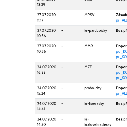
13:39
27.07.2020
-
MPSV
Zásad
11:17
pr_AL
27.07.2020
-
kr-pardubicky
Bez p
10:56
27.07.2020
-
MMR
Doporu
10:56
pd_K
pr_KO
24.07.2020
-
MZE
Doporu
16:22
pd_KO
pr_KO
24.07.2020
-
praha-city
Doporu
15:24
pr_AL
24.07.2020
-
kr-liberecky
Bez p
14:41
24.07.2020
-
kr-
Bez p
14:30
kralovehradecky