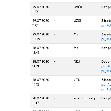
29.07.2020
-
ÚVČR
Bez p
11:12
29.07.2020
-
UZSI
Zásad
11:01
pr_KO
29.07.2020
-
MV
Zásad
10:29
pr_KO
28.07.2020
-
MK
Bez p
15:43
28.07.2020
-
NKÚ
Doporu
14:21
pd_KO
pr_KO
28.07.2020
-
ČTU
Zásad
14:12
pd_AL
pr_AL
28.07.2020
-
kr-stredocesky
Bez p
11:47