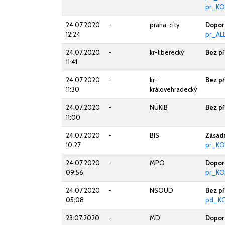
pr_KO
24.07.2020
-
praha-city
Doporu
12:24
pr_AL
24.07.2020
-
kr-liberecký
Bez p
11:41
24.07.2020
-
kr-
Bez p
11:30
královehradecký
24.07.2020
-
NÚKIB
Bez p
11:00
24.07.2020
-
BIS
Zásadn
10:27
pr_KO
24.07.2020
-
MPO
Doporu
09:56
pr_KO
24.07.2020
-
NSOUD
Bez p
05:08
pd_KO
23.07.2020
-
MD
Doporu