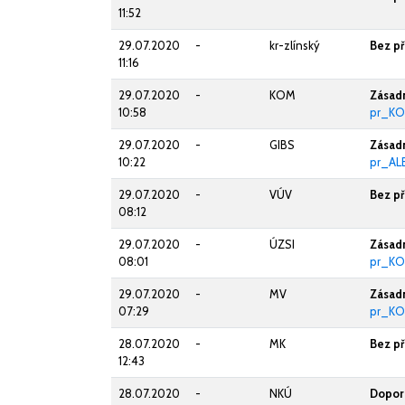
11:52
29.07.2020
-
kr-zlínský
Bez p
11:16
29.07.2020
-
KOM
Zásadn
10:58
pr_KO
29.07.2020
-
GIBS
Zásadn
10:22
pr_AL
29.07.2020
-
VÚV
Bez p
08:12
29.07.2020
-
ÚZSI
Zásadn
08:01
pr_KO
29.07.2020
-
MV
Zásadn
07:29
pr_KO
28.07.2020
-
MK
Bez p
12:43
28.07.2020
-
NKÚ
Doporu