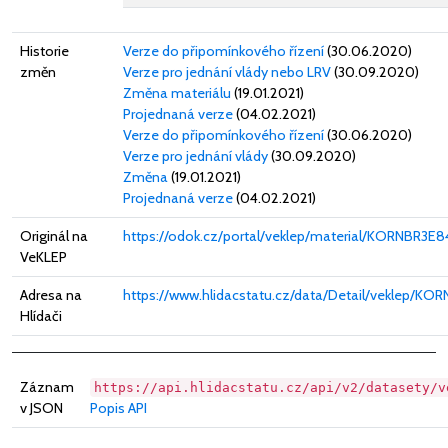
Historie
Verze do připomínkového řízení
(30.06.2020)
změn
Verze pro jednání vlády nebo LRV
(30.09.2020)
Změna materiálu
(19.01.2021)
Projednaná verze
(04.02.2021)
Verze do připomínkového řízení
(30.06.2020)
Verze pro jednání vlády
(30.09.2020)
Změna
(19.01.2021)
Projednaná verze
(04.02.2021)
Originál na
https://odok.cz/portal/veklep/material/KORNBR3E
VeKLEP
Adresa na
https://www.hlidacstatu.cz/data/Detail/veklep/K
Hlídači
Záznam
https://api.hlidacstatu.cz/api/v2/datasety/v
v JSON
Popis API