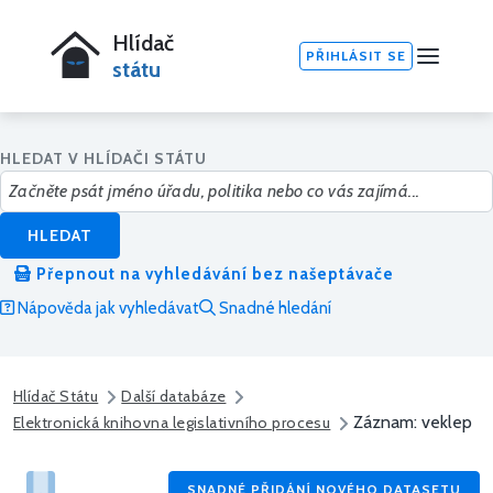
Hlídač
PŘIHLÁSIT SE
státu
HLEDAT V HLÍDAČI STÁTU
HLEDAT
Přepnout na vyhledávání bez našeptávače
Nápověda jak vyhledávat
Snadné hledání
Hlídač Státu
Další databáze
Záznam: veklep
Elektronická knihovna legislativního procesu
SNADNÉ PŘIDÁNÍ NOVÉHO DATASETU