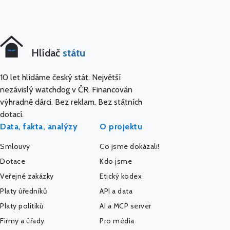
Hlídač
státu
10 let hlídáme český stát. Největší
nezávislý watchdog v ČR. Financován
výhradně dárci. Bez reklam. Bez státních
dotací.
Data, fakta, analýzy
O projektu
Smlouvy
Co jsme dokázali!
Dotace
Kdo jsme
Veřejné zakázky
Etický kodex
Platy úředníků
API a data
Platy politiků
AI a MCP server
Firmy a úřady
Pro média