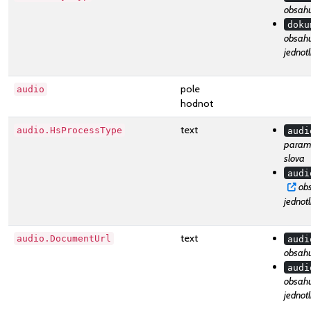
obsahu
doku
obsahu
jednot
pole
audio
hodnot
text
audio.HsProcessType
audi
parame
slova
audi
Vyz
obs
jednot
text
audio.DocumentUrl
audi
obsahu
audi
obsahu
jednot