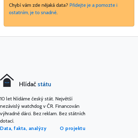
Chybí vám zde nějaká data?
Přidejte je a pomozte i
ostatním, je to snadné
.
Hlídač
státu
10 let hlídáme český stát. Největší
nezávislý watchdog v ČR. Financován
výhradně dárci. Bez reklam. Bez státních
dotací.
Data, fakta, analýzy
O projektu