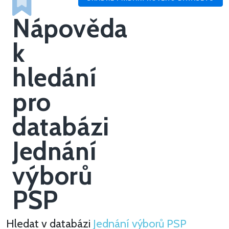
Nápověda
k
hledání
pro
databázi
Jednání
výborů
PSP
Hledat v databázi
Jednání výborů PSP
Hledat v Jednání výborů PSP