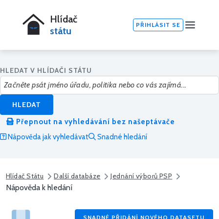
Hlídač
PŘIHLÁSIT SE
státu
HLEDAT V HLÍDAČI STÁTU
HLEDAT
Přepnout na vyhledávání bez našeptávače
Nápověda jak vyhledávat
Snadné hledání
Hlídač Státu
Další databáze
Jednání výborů PSP
Nápověda k hledání
SNADNÉ PŘIDÁNÍ NOVÉHO DATASETU