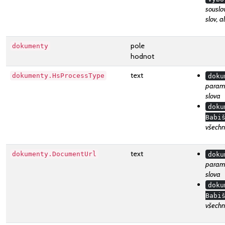
souslov
slov, 
pole
dokumenty
hodnot
text
dokumenty.HsProcessType
doku
parame
slova
doku
Babi
všechn
text
dokumenty.DocumentUrl
doku
parame
slova
doku
Babi
všechn