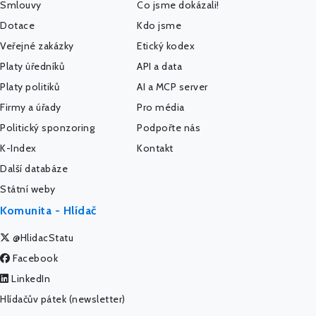
Smlouvy
Co jsme dokázali!
Dotace
Kdo jsme
Veřejné zakázky
Etický kodex
Platy úředníků
API a data
Platy politiků
AI a MCP server
Firmy a úřady
Pro média
Politický sponzoring
Podpořte nás
K-Index
Kontakt
Další databáze
Státní weby
Komunita - Hlídač
@HlidacStatu
Facebook
LinkedIn
Hlídačův pátek (newsletter)