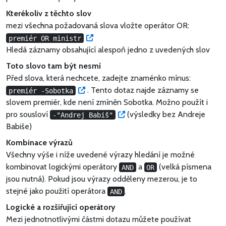
Kterékoliv z těchto slov
mezi všechna požadovaná slova vložte operátor OR:
Vyzkoušet
premiér OR ministr
Hledá záznamy obsahující alespoň jedno z uvedených slov
Toto slovo tam být nesmí
Před slova, která nechcete, zadejte znaménko mínus:
Vyzkoušet
. Tento dotaz najde záznamy se
premiér -Sobotka
slovem premiér, kde není zmíněn Sobotka. Možno použít i
Vyzkoušet
pro sousloví
(výsledky bez Andreje
-"Andrej Babiš"
Babiše)
Kombinace výrazů
Všechny výše i níže uvedené výrazy hledání je možné
kombinovat logickými operátory
a
(velká písmena
AND
OR
jsou nutná). Pokud jsou výrazy odděleny mezerou, je to
stejné jako použití operátora
.
AND
Logické a rozšiřující operátory
Mezi jednotnotlivými částmi dotazu můžete používat