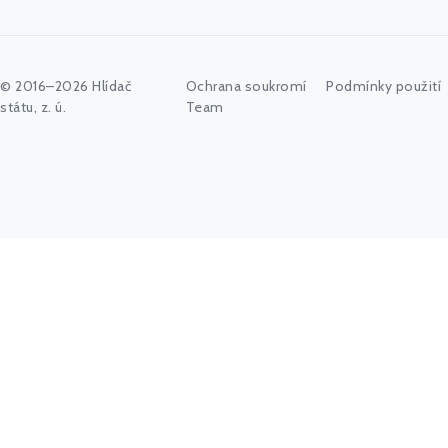
© 2016–2026 Hlídač
Ochrana soukromí
Podmínky použití
státu, z. ú.
Team
Začněte psát jméno úřadu, politika nebo co vás zajímá...