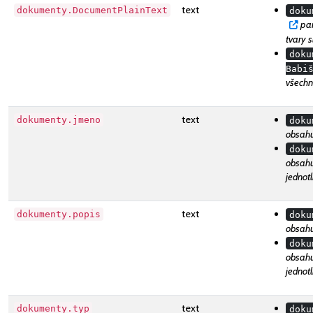
text
dokumenty.DocumentPlainText
doku
Vyz
pa
tvary 
doku
Babi
všechn
text
dokumenty.jmeno
doku
obsahu
doku
obsahu
jednot
text
dokumenty.popis
doku
obsahu
doku
obsahu
jednot
text
dokumenty.typ
doku