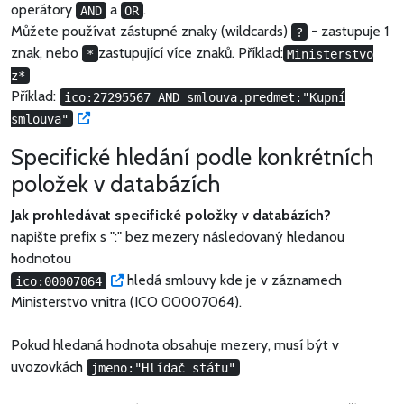
operátory
a
.
AND
OR
Můžete používat zástupné znaky (wildcards)
- zastupuje 1
?
znak, nebo
zastupující více znaků. Příklad:
*
Ministerstvo
z*
Příklad:
ico:27295567 AND smlouva.predmet:"Kupní
Vyzkoušet
smlouva"
Specifické hledání podle konkrétních
položek v databázích
Jak prohledávat specifické položky v databázích?
napište prefix s ":" bez mezery následovaný hledanou
hodnotou
Vyzkoušet
hledá smlouvy kde je v záznamech
ico:00007064
Ministerstvo vnitra (ICO 00007064).
Pokud hledaná hodnota obsahuje mezery, musí být v
uvozovkách
jmeno:"Hlídač státu"