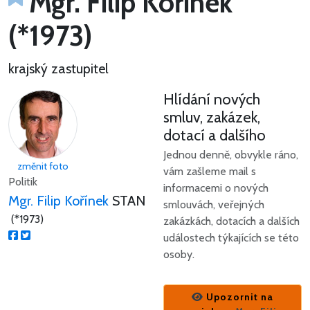
Mgr. Filip Kořínek
(*1973)
krajský zastupitel
Hlídání nových
smluv, zakázek,
dotací a dalšího
Jednou denně, obvykle ráno,
změnit foto
vám zašleme mail s
Politik
informacemi o nových
Mgr. Filip Kořínek
STAN
smlouvách, veřejných
(*1973)
zakázkách, dotacích a dalších
událostech týkajících se této
osoby.
Upozornit na