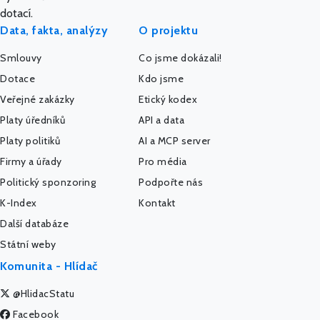
dotací.
Data, fakta, analýzy
O projektu
Smlouvy
Co jsme dokázali!
Dotace
Kdo jsme
Veřejné zakázky
Etický kodex
Platy úředníků
API a data
Platy politiků
AI a MCP server
Firmy a úřady
Pro média
Politický sponzoring
Podpořte nás
K-Index
Kontakt
Další databáze
Státní weby
Komunita - Hlídač
@HlidacStatu
Facebook