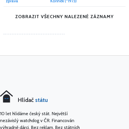
zpráva
Kořínek (*1973)
ZOBRAZIT VŠECHNY NALEZENÉ ZÁZNAMY
Hlídač
státu
10 let hlídáme český stát. Největší
nezávislý watchdog v ČR. Financován
výhradně dárci. Bez reklam. Bez státních