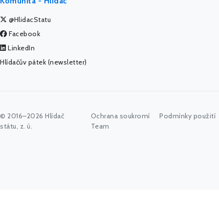
Komunita - Hlídač
@HlidacStatu
Facebook
LinkedIn
Hlídačův pátek (newsletter)
© 2016–2026 Hlídač
Ochrana soukromí
Podmínky použití
státu, z. ú.
Team
Začněte psát jméno úřadu, politika nebo co vás zajímá...