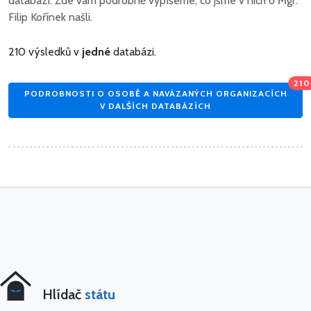
databází. Zde vám podrobně vypíšeme, co jsme v nich o Mgr.
Filip Kořínek našli.
210 výsledků v
jedné
databázi.
210
PODROBNOSTI O OSOBĚ A NAVÁZANÝCH ORGANIZACÍCH
V DALŠÍCH DATABÁZÍCH
Hlídač
státu