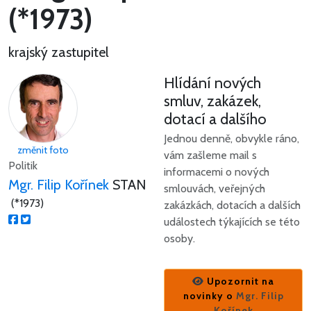
(*1973)
krajský zastupitel
Hlídání nových
smluv, zakázek,
dotací a dalšího
Jednou denně, obvykle ráno,
změnit foto
vám zašleme mail s
Politik
informacemi o nových
Mgr. Filip Kořínek
STAN
smlouvách, veřejných
(*1973)
zakázkách, dotacích a dalších
událostech týkajících se této
osoby.
Upozornit na
novinky o
Mgr. Filip
Kořínek