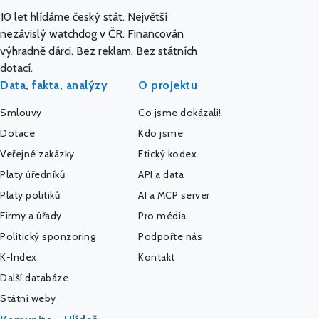
10 let hlídáme český stát. Největší
nezávislý watchdog v ČR. Financován
výhradně dárci. Bez reklam. Bez státních
dotací.
Data, fakta, analýzy
O projektu
Smlouvy
Co jsme dokázali!
Dotace
Kdo jsme
Veřejné zakázky
Etický kodex
Platy úředníků
API a data
Platy politiků
AI a MCP server
Firmy a úřady
Pro média
Politický sponzoring
Podpořte nás
K-Index
Kontakt
Další databáze
Státní weby