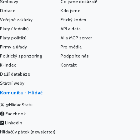
Smlouvy
Co jsme dokázali!
Dotace
Kdo jsme
Veřejné zakázky
Etický kodex
Platy úředníků
API a data
Platy politiků
AI a MCP server
Firmy a úřady
Pro média
Politický sponzoring
Podpořte nás
K-Index
Kontakt
Další databáze
Státní weby
Komunita - Hlídač
@HlidacStatu
Facebook
LinkedIn
Hlídačův pátek (newsletter)