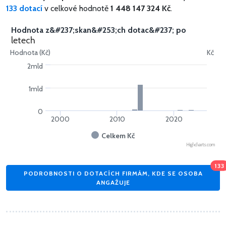
133 dotací
v celkové hodnotě
1 448 147 324 Kč
.
Hodnota z&#237;skan&#253;ch dotac&#237; po
letech
Hodnota (Kč)
Kč
2mld
1mld
0
2000
2010
2020
Celkem Kč
Highcharts.com
133
PODROBNOSTI O DOTACÍCH FIRMÁM, KDE SE OSOBA
ANGAŽUJE