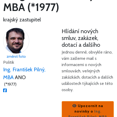
MBA (*1977)
krajský zastupitel
Hlídání nových
smluv, zakázek,
dotací a dalšího
Jednou denně, obvykle ráno,
změnit foto
vám zašleme mail s
Politik
informacemi o nových
Ing. František Pilný,
smlouvách, veřejných
MBA
ANO
zakázkách, dotacích a dalších
událostech týkajících se této
(*1977)
osoby.
Upozornit na
novinky o
Ing.
František Pilný, MBA