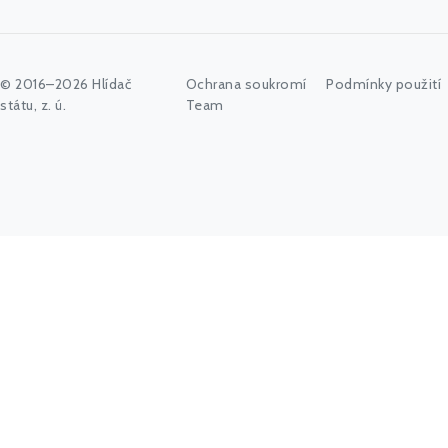
© 2016–2026 Hlídač
Ochrana soukromí
Podmínky použití
státu, z. ú.
Team
Začněte psát jméno úřadu, politika nebo co vás zajímá...