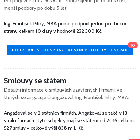
Podpory větší než 5000 Kč zobrazujeme po dobu 10 let,
menší podpory po dobu 5 let.
Ing. František Pilný, MBA přímo podpořil
jednu politickou
stranu
celkem
10 dary
v hodnotě
232 300 Kč
.
10
PODROBNOSTI O SPONZOROVÁNÍ POLITICKÝCH STRAN
Smlouvy se státem
Detailní informace o smlouvách uzavřených firmami, ve
kterých se angažuje či angažoval Ing. František Pilný, MBA.
Angažoval se v 2 státních firmách. Angažoval se také v
13
soukr.firmách
. Tyto subjekty mají se státem od 2016 celkem
527 smluv v celkové výši
838 mil. Kč
.