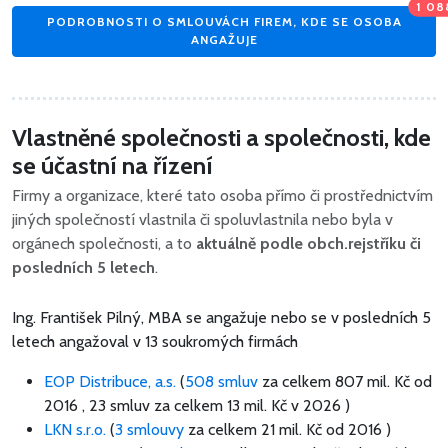
1 08
PODROBNOSTI O SMLOUVÁCH FIREM, KDE SE OSOBA
ANGAŽUJE
Vlastněné společnosti a společnosti, kde
se účastní na řízení
Firmy a organizace, které tato osoba přímo či prostřednictvím
jiných společností vlastnila či spoluvlastnila nebo byla v
orgánech společnosti, a to
aktuálně podle obch.rejstříku či
posledních 5 letech
.
Ing. František Pilný, MBA se angažuje nebo se v posledních 5
letech angažoval v 13 soukromých firmách
EOP Distribuce, a.s.
(
508 smluv
za celkem
807 mil. Kč
od
2016 , 23 smluv za celkem 13 mil. Kč v 2026 )
LKN s.r.o.
(
3 smlouvy
za celkem
21 mil. Kč
od 2016 )