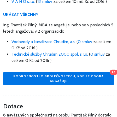
V A H O s.r.o.
(
13 smluv
za celkem
10 mil. Kč
od 2016 )
UKÁZAT VŠECHNY
Ing. František Pilný, MBA se angažuje, nebo se v posledních 5
letech angažoval v 2 organizacích:
Vodovody a kanalizace Chrudim, a.s.
(
0 smluv
za celkem
0 Kč
od 2016 )
Technické služby Chrudim 2000 spol. s r.o.
(
0 smluv
za
celkem
0 Kč
od 2016 )
18
PODROBNOSTI O SPOLEČNOSTECH, KDE SE OSOBA
ANGAŽUJE
Dotace
8 navázaných společností
na osobu František Pilný dostalo