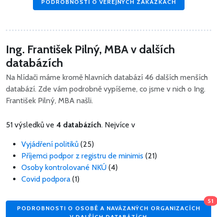
PODROBNOSTI O VEŘEJNÝCH ZAKÁZKÁCH
Ing. František Pilný, MBA v dalších
databázích
Na hlídači máme kromě hlavních databází 46 dalších menších
databází. Zde vám podrobně vypíšeme, co jsme v nich o Ing.
František Pilný, MBA našli.
51 výsledků ve
4 databázích
. Nejvíce v
Vyjádření politiků
(25)
Příjemci podpor z registru de minimis
(21)
Osoby kontrolované NKÚ
(4)
Covid podpora
(1)
51
PODROBNOSTI O OSOBĚ A NAVÁZANÝCH ORGANIZACÍCH
V DALŠÍCH DATABÁZÍCH