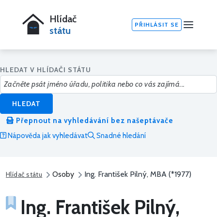
Hlídač
PŘIHLÁSIT SE
státu
HLEDAT V HLÍDAČI STÁTU
HLEDAT
Přepnout na vyhledávání bez našeptávače
Nápověda jak vyhledávat
Snadné hledání
Osoby
Ing. František Pilný, MBA (*1977)
Hlídač státu
Ing. František Pilný,