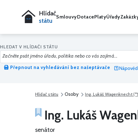
Hlídač
Smlouvy
Dotace
Platy
Úřady
Zakázk
státu
HLEDAT V HLÍDAČI STÁTU
Přepnout na vyhledávání bez našeptávače
Nápověda
Osoby
Hlídač státu
Ing. Lukáš Wagenknecht (*
Ing. Lukáš Wagen
senátor