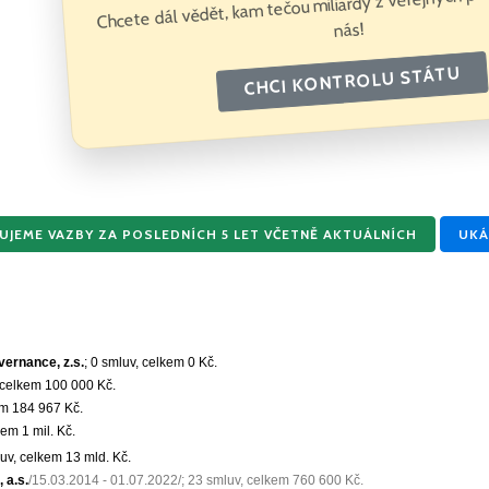
Chcete dál vědět, kam tečou miliardy z veřejných p
nás!
CHCI KONTROLU STÁTU
JEME VAZBY ZA POSLEDNÍCH 5 LET VČETNĚ AKTUÁLNÍCH
UKÁ
ernance, z.s.
; 0 smluv, celkem
0 Kč
.
, celkem
100 000 Kč
.
em
184 967 Kč
.
lkem
1 mil. Kč
.
luv, celkem
13 mld. Kč
.
 a.s.
/15.03.2014 - 01.07.2022/; 23 smluv, celkem
760 600 Kč
.