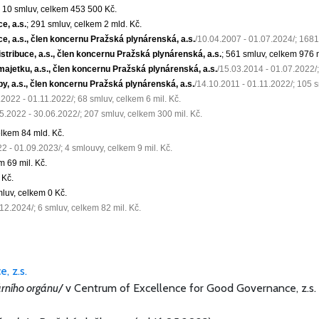
; 10 smluv, celkem
453 500 Kč
.
e, a.s.
; 291 smluv, celkem
2 mld. Kč
.
, a.s., člen koncernu Pražská plynárenská, a.s.
/10.04.2007 - 01.07.2024/; 168
tribuce, a.s., člen koncernu Pražská plynárenská, a.s.
; 561 smluv, celkem
976 m
jetku, a.s., člen koncernu Pražská plynárenská, a.s.
/15.03.2014 - 01.07.2022/
, a.s., člen koncernu Pražská plynárenská, a.s.
/14.10.2011 - 01.11.2022/; 105 
.2022 - 01.11.2022/; 68 smluv, celkem
6 mil. Kč
.
05.2022 - 30.06.2022/; 207 smluv, celkem
300 mil. Kč
.
celkem
84 mld. Kč
.
22 - 01.09.2023/; 4 smlouvy, celkem
9 mil. Kč
.
em
69 mil. Kč
.
 Kč
.
mluv, celkem
0 Kč
.
.12.2024/; 6 smluv, celkem
82 mil. Kč
.
, z.s.
árního orgánu/
v Centrum of Excellence for Good Governance, z.s. 