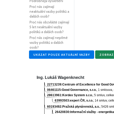
Podrobnější vysvětlení
Proč nás zajímají
neaktuální vazby politiků a
dalších osob?
Proč nás obzvláště zajímají
5 let neaktuální vazby
politiků a dalších osob?
Proč nás zajímají nepřímé
vazby politiků a dalších
osob?
UKÁZAT POUZE AKTUÁLNÍ VAZBY
ZOBRAZU
Ing. Lukáš Wagenknecht
22713239:Centrum of Excellence for Good Gov
06461115:Good Governance, s.r.o.
; 1 smlouva
28613961:Kordex System s.r.o.
; 5 smluv, celk
63993503:expert ČR, s.r.o.
; 14 smluv, ce
60193492:Pražská plynárenská, a.s.
; 5426 sm
26420830:Informační služby - energetika,