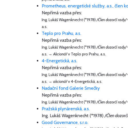
Prometheus, energetické služby, a.s., člen k
Nepřímá vazba přes:
Ing. Lukáš Wagenknecht (*1978)
/Člen dozorčí rady/
a.s.
Teplo pro Prahu, a.s.
Nepřímá vazba přes:
Ing. Lukáš Wagenknecht (*1978)
/Člen dozorčí rady/
a.s. →
Akcionář
v Teplo pro Prahu, a.s.
4-Energetická, a.s.
Nepřímá vazba přes:
Ing. Lukáš Wagenknecht (*1978)
/Člen dozorčí rady/
a.s. →
akcionář
v 4-Energetická, a.s.
Nadační fond Galerie Smečky
Nepřímá vazba přes:
Ing. Lukáš Wagenknecht (*1978)
/Člen dozorčí rady/
Pražská plynárenská, a.s.
Ing. Lukáš Wagenknecht (*1978)
/Člen dozorč
Good Governance, s.r.o.