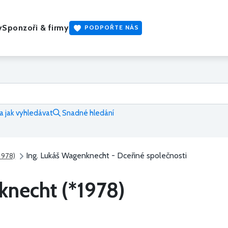
y
Sponzoři & firmy
PODPOŘTE NÁS
 jak vyhledávat
Snadné hledání
Ing. Lukáš Wagenknecht - Dceřiné společnosti
1978)
knecht (*1978)