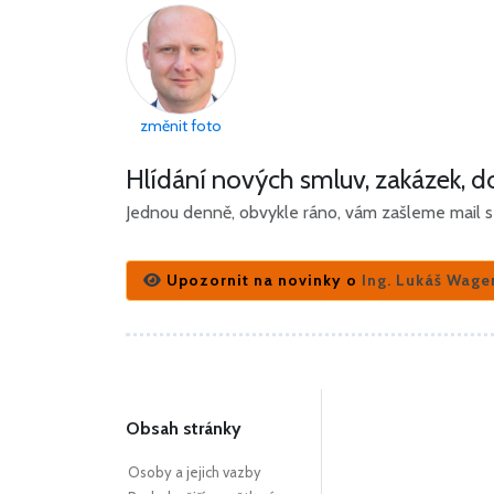
změnit foto
Hlídání nových smluv, zakázek, do
Jednou denně, obvykle ráno, vám zašleme mail s 
Upozornit na novinky o
Ing. Lukáš Wage
Obsah stránky
Osoby a jejich vazby