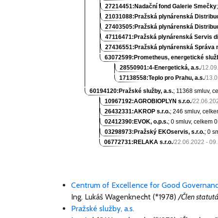
27214451:Nadační fond Galerie Smečky
21031088:Pražská plynárenská Distribuc
27403505:Pražská plynárenská Distribuce
47116471:Pražská plynárenská Servis dis
27436551:Pražská plynárenská Správa ma
63072599:Prometheus, energetické služby
28550901:4-Energetická, a.s.
/12.09
17138558:Teplo pro Prahu, a.s.
/13.
60194120:Pražské služby, a.s.
; 11368 smluv, 
10967192:AGROBIOPLYN s.r.o.
/22.06.20
26432331:AKROP s.r.o.
; 246 smluv, celk
02412390:EVOK, o.p.s.
; 0 smluv, celkem
0
03298973:Pražský EKOservis, s.r.o.
; 0 s
06772731:RELAKA s.r.o.
/22.06.2022 - 09
Centrum of Excellence for Good Governance
Ing. Lukáš Wagenknecht (*1978)
/Člen statut
Pražské služby, a.s.