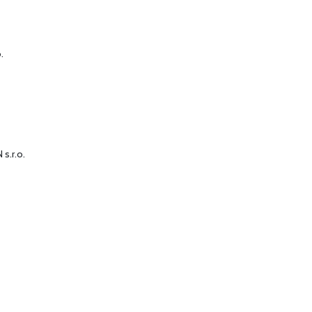
.
s.r.o.