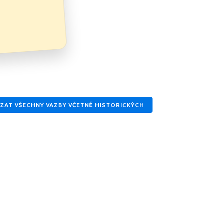
eněz? Podpořte
ZAT VŠECHNY VAZBY VČETNĚ HISTORICKÝCH