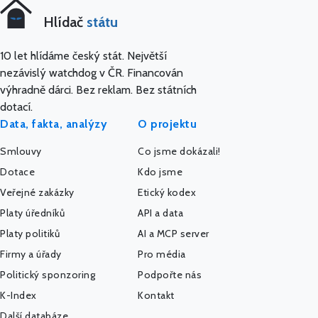
Hlídač
státu
10 let hlídáme český stát. Největší
nezávislý watchdog v ČR. Financován
výhradně dárci. Bez reklam. Bez státních
dotací.
Data, fakta, analýzy
O projektu
Smlouvy
Co jsme dokázali!
Dotace
Kdo jsme
Veřejné zakázky
Etický kodex
Platy úředníků
API a data
Platy politiků
AI a MCP server
Firmy a úřady
Pro média
Politický sponzoring
Podpořte nás
K-Index
Kontakt
Další databáze