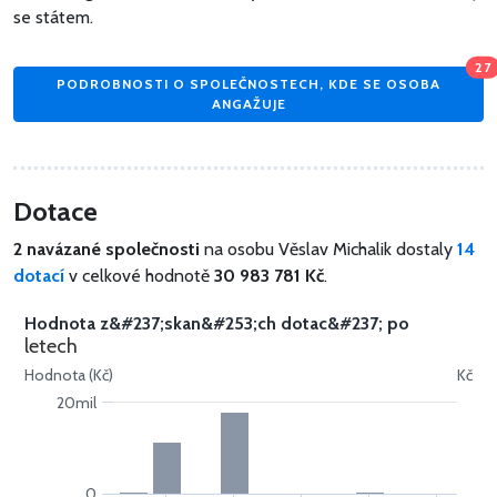
se státem.
27
PODROBNOSTI O SPOLEČNOSTECH, KDE SE OSOBA
ANGAŽUJE
Dotace
2 navázané společnosti
na osobu Věslav Michalik dostaly
14
dotací
v celkové hodnotě
30 983 781 Kč
.
Hodnota z&#237;skan&#253;ch dotac&#237; po
letech
Hodnota (Kč)
Kč
20mil
0