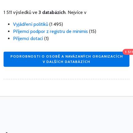
1 511 výsledků ve
3 databázích
. Nejvíce v
Vyjádření politiků
(1 495)
Příjemci podpor z registru de minimis
(15)
Příjemci dotací
(1)
1 51
PODROBNOSTI O OSOBĚ A NAVÁZANÝCH ORGANIZACÍCH
V DALŠÍCH DATABÁZÍCH