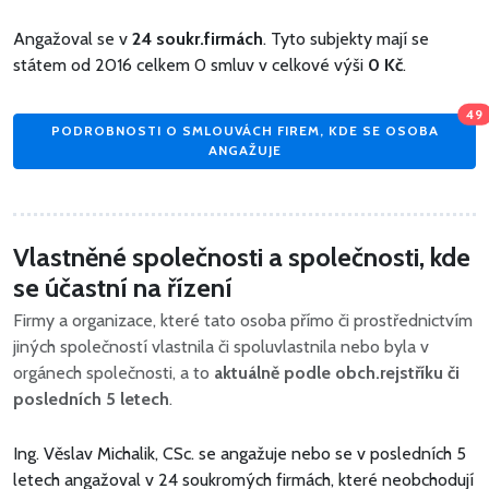
Angažoval se v
24 soukr.firmách
. Tyto subjekty mají se
státem od 2016 celkem 0 smluv v celkové výši
0 Kč
.
49
PODROBNOSTI O SMLOUVÁCH FIREM, KDE SE OSOBA
ANGAŽUJE
Vlastněné společnosti a společnosti, kde
se účastní na řízení
Firmy a organizace, které tato osoba přímo či prostřednictvím
jiných společností vlastnila či spoluvlastnila nebo byla v
orgánech společnosti, a to
aktuálně podle obch.rejstříku či
posledních 5 letech
.
Ing. Věslav Michalik, CSc. se angažuje nebo se v posledních 5
letech angažoval v 24 soukromých firmách, které neobchodují