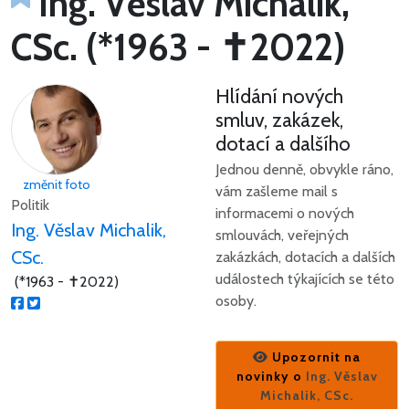
Ing. Věslav Michalik,
CSc. (*1963 - ✝2022)
Hlídání nových
smluv, zakázek,
dotací a dalšího
Jednou denně, obvykle ráno,
změnit foto
vám zašleme mail s
Politik
informacemi o nových
Ing. Věslav Michalik,
smlouvách, veřejných
CSc.
zakázkách, dotacích a dalších
událostech týkajících se této
(*1963 - ✝2022)
osoby.
Upozornit na
novinky o
Ing. Věslav
Michalik, CSc.