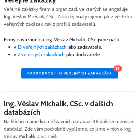
Veřejné zakázky firem a organizací, ve kterých se angažuje
Ing. Věslav Michalik, CSc.. Zakázky analyzujeme jak z věstníku
veřejných zakázek, tak z profilů zadavatelů.
Firmy navázané na Ing. Věslav Michalik, CSc. jsme našli
v
13
veřejných zakázkach
jako zadavatele.
v
2
veřejných zakázkách
jako dodavatele.
15
PODROBNOSTI O VEŘEJNÝCH ZAKÁZKÁCH
Ing. Věslav Michalik, CSc. v dalších
databázích
Na hlídači máme kromě hlavních databází 46 dalších menších
databází. Zde vám podrobně vypíšeme, co jsme v nich o Ing.
Věslav Michalik, CSc. našli.