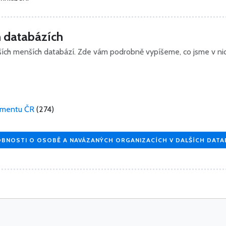
ch databázích
ch menších databází. Zde vám podrobně vypíšeme, co jsme v nich o
amentu ČR
(274)
BNOSTI O OSOBĚ A NAVÁZANÝCH ORGANIZACÍCH V DALŠÍCH DATA