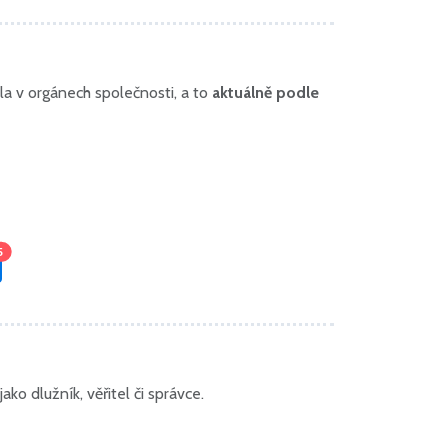
yla v orgánech společnosti, a to
aktuálně podle
5
ako dlužník, věřitel či správce.