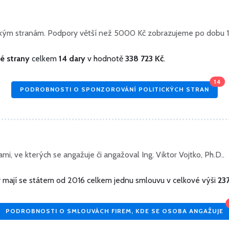
ickým stranám. Podpory větší než 5000 Kč zobrazujeme po dobu 1
ké strany
celkem
14 dary
v hodnotě
338 723 Kč
.
14
PODROBNOSTI O SPONZOROVÁNÍ POLITICKÝCH STRAN
i, ve kterých se angažuje či angažoval Ing. Viktor Vojtko, Ph.D..
ty mají se státem od 2016 celkem jednu smlouvu v celkové výši
23
PODROBNOSTI O SMLOUVÁCH FIREM, KDE SE OSOBA ANGAŽUJE