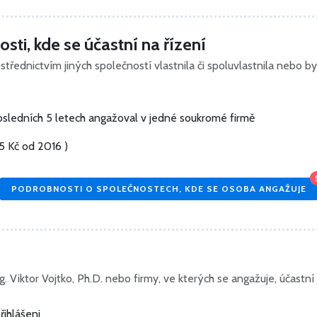
sti, kde se účastní na řízení
střednictvím jiných společností vlastnila či spoluvlastnila nebo b
posledních 5 letech angažoval v jedné soukromé firmě
5 Kč
od 2016 )
PODROBNOSTI O SPOLEČNOSTECH, KDE SE OSOBA ANGAŽUJE
. Viktor Vojtko, Ph.D. nebo firmy, ve kterých se angažuje, účastní j
řihlášeni