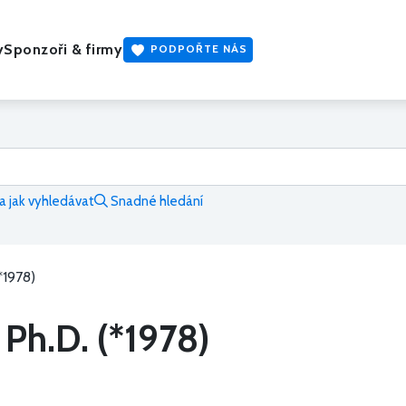
y
Sponzoři & firmy
PODPOŘTE NÁS
 jak vyhledávat
Snadné hledání
(*1978)
, Ph.D. (*1978)