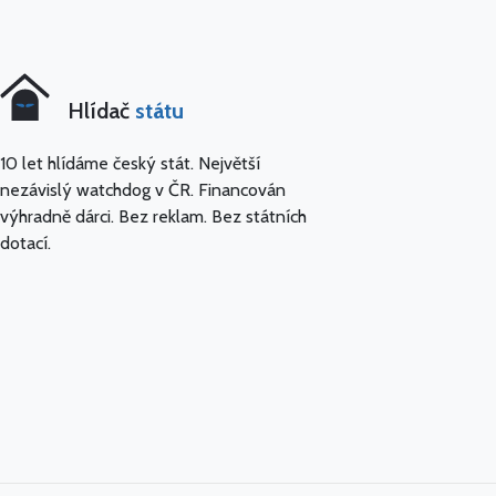
Hlídač
státu
10 let hlídáme český stát. Největší
nezávislý watchdog v ČR. Financován
výhradně dárci. Bez reklam. Bez státních
dotací.