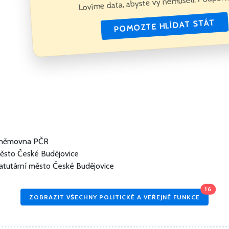
Lovíme data, abyste vy nemuseli. Podpořte
POMOZTE HLÍDAT STÁT
 sněmovna PČR
město České Budějovice
atutární město České Budějovice
16
ZOBRAZIT VŠECHNY POLITICKÉ A VEŘEJNÉ FUNKCE