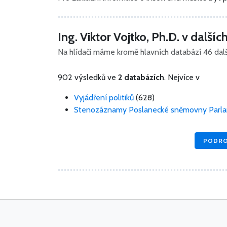
Ing. Viktor Vojtko, Ph.D. v další
Na hlídači máme kromě hlavních databází 46 další
902 výsledků ve
2 databázích
. Nejvíce v
Vyjádření politiků
(628)
Stenozáznamy Poslanecké sněmovny Parl
PODRO