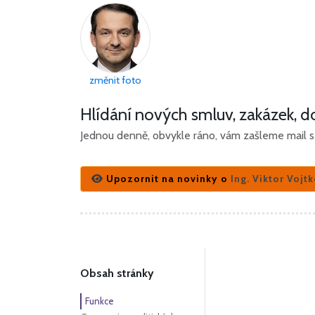
změnit foto
Hlídání nových smluv, zakázek, do
Jednou denně, obvykle ráno, vám zašleme mail s 
Upozornit na novinky o
Ing. Viktor Vojtk
Obsah stránky
Funkce