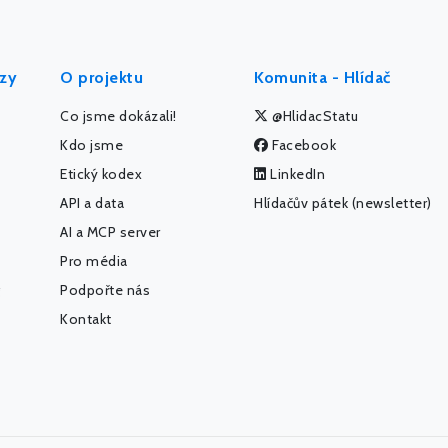
ýzy
O projektu
Komunita - Hlídač
Co jsme dokázali!
@HlidacStatu
Kdo jsme
Facebook
Etický kodex
LinkedIn
API a data
Hlídačův pátek (newsletter)
AI a MCP server
Pro média
Podpořte nás
Kontakt