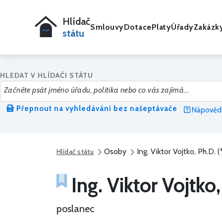
Hlídač
Smlouvy
Dotace
Platy
Úřady
Zakázk
státu
HLEDAT V HLÍDAČI STÁTU
Přepnout na vyhledávání bez našeptávače
Nápověda
Osoby
Ing. Viktor Vojtko, Ph.D. 
Hlídač státu
Ing. Viktor Vojtko
poslanec