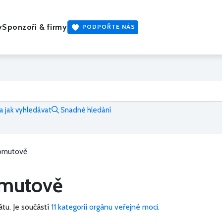
y
Sponzoři & firmy
PODPOŘTE NÁS
 jak vyhledávat
Snadné hledání
homutově
omutově
átu.
Je součástí
11 kategorií orgánu veřejné moci.