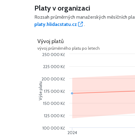
Platy v organizaci
Rozsah průměrných manažerských měsíčních plat
platy.hlidacstatu.cz
.
Vývoj platů
vývoj průměrného platu po letech
250 000 Kč
225 000 Kč
200 000 Kč
Výše platu
175 000 Kč
150 000 Kč
125 000 Kč
100 000 Kč
2024