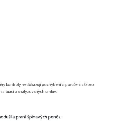
ry kontroly nedokazují pochybení či porušení zákona
h situací u analyzovaných smluv.
nodušila praní špinavých peněz.