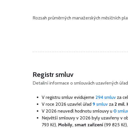
Rozsah průměrných manažerských měsíčních plat
Registr smluv
Detailní informace o smlouvách uzavřených úřad
V registru smluv evidujeme
294 smluv
za ce
V roce 2026 uzavřel úřad
9
smluv
za
2 mil. 
V 2026 neuvedl hodnotu smlouvy u
0
smlu
Největší smlouvy v 2026 byly uzavřeny v o
793 Kč),
Mobily, smart zařízení
(99 825 Kč)