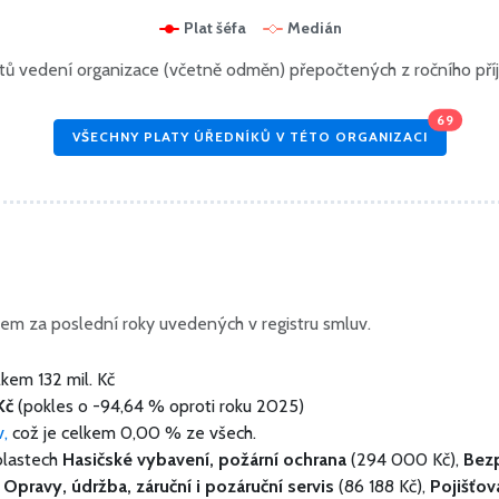
Plat šéfa
Medián
ů vedení organizace (včetně odměn) přepočtených z ročního př
69
VŠECHNY PLATY ÚŘEDNÍKŮ V TÉTO ORGANIZACI
em za poslední roky uvedených v registru smluv.
lkem
132 mil. Kč
Kč
(pokles o -94,64 % oproti roku 2025)
v,
což je celkem 0,00 % ze všech.
blastech
Hasičské vybavení, požární ochrana
(294 000 Kč),
Bezp
,
Opravy, údržba, záruční i pozáruční servis
(86 188 Kč),
Pojišťov