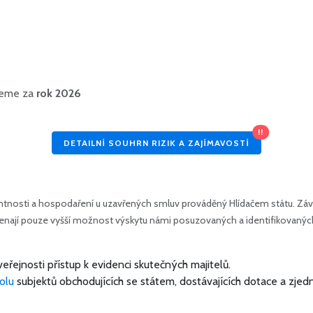
ujeme za
rok 2026
!!
DETAILNÍ SOUHRN RIZIK A ZAJÍMAVOSTÍ
tnosti a hospodaření u uzavřených smluv prováděný Hlídačem státu. Závě
amenají pouze vyšší možnost výskytu námi posuzovaných a identifikovanýc
veřejnosti přístup k evidenci skutečných majitelů.
olu
subjektů obchodujících se státem, dostávajících dotace a zjed