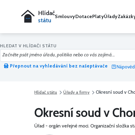
Hlídač
Smlouvy
Dotace
Platy
Úřady
Zakázk
státu
HLEDAT V HLÍDAČI STÁTU
Přepnout na vyhledávání bez našeptávače
Nápověda
Okresní soud v C
Hlídač státu
Úřady a firmy
Okresní soud v Ch
Úřad - orgán veřejné moci.
Organizační složka st