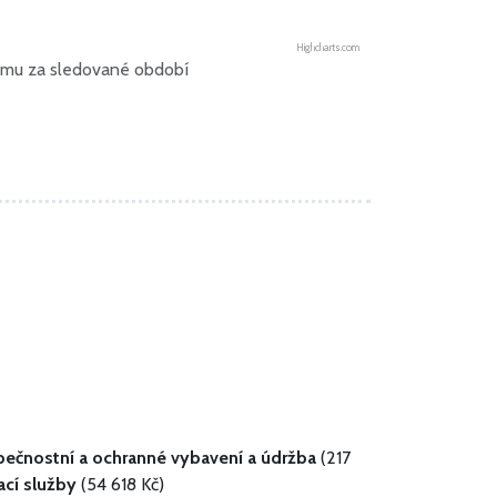
Highcharts.com
íjmu za sledované období
ečnostní a ochranné vybavení a údržba
(217
ací služby
(54 618 Kč)