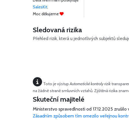
Data firem nám poskytuje
SalesKit
.
Moc děkujeme
Sledovaná rizika
Přehled rizik, která u jednotlivých subjektů sled
Toto je výstup
Automatické kontroly rizik
transparen
na žádné straně smluvních vztahů. Zjištěná rizika zn
Skuteční majitelé
Ministerstvo spravedlnosti od 17.12.2025 zrušilo 
Zásadním způsobem tím omezilo veřejnou kontr