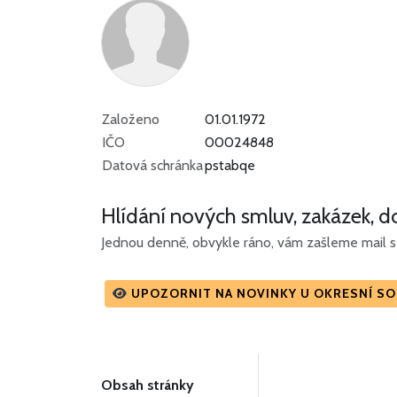
Založeno
01.01.1972
IČO
00024848
Datová schránka
pstabqe
Hlídání nových smluv, zakázek, do
Jednou denně, obvykle ráno, vám zašleme mail s 
UPOZORNIT NA NOVINKY U OKRESNÍ S
Obsah stránky