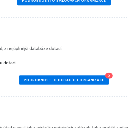
PODROBNOSTI O SMLOUVÁCH ORGANIZACE
, z nejúplnější databáze dotací.
 dotaci.
0
PODROBNOSTI O DOTACÍCH ORGANIZACE
úřad vypsal jak z věstníku veřejných zakázek, tak z profilů zadav