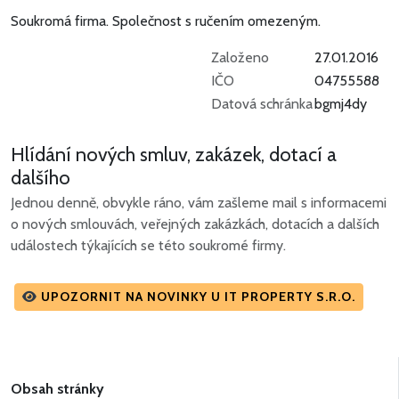
Soukromá firma.
Společnost s ručením omezeným.
Založeno
27.01.2016
IČO
04755588
Datová schránka
bgmj4dy
Hlídání nových smluv, zakázek, dotací a
dalšího
Jednou denně, obvykle ráno, vám zašleme mail s informacemi
o nových smlouvách, veřejných zakázkách, dotacích a dalších
událostech týkajících se této soukromé firmy.
UPOZORNIT NA NOVINKY U IT PROPERTY S.R.O.
Obsah stránky