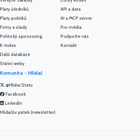
Veřejné zakázky
Etický kodex
Platy úředníků
API a data
Platy politiků
AI a MCP server
Firmy a úřady
Pro média
Politický sponzoring
Podpořte nás
K-Index
Kontakt
Další databáze
Státní weby
Komunita - Hlídač
@HlidacStatu
Facebook
LinkedIn
Hlídačův pátek (newsletter)