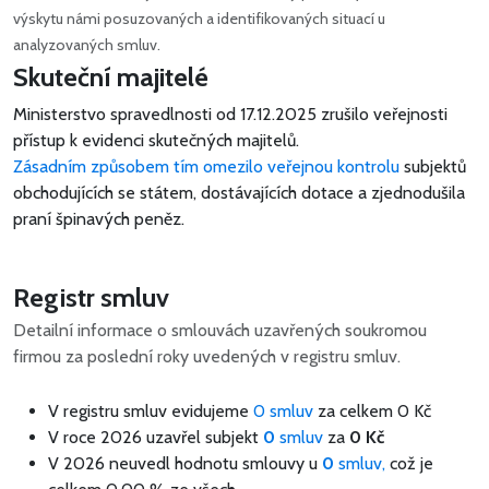
výskytu námi posuzovaných a identifikovaných situací u
analyzovaných smluv.
Skuteční majitelé
Ministerstvo spravedlnosti od 17.12.2025 zrušilo veřejnosti
přístup k evidenci skutečných majitelů.
Zásadním způsobem tím omezilo veřejnou kontrolu
subjektů
obchodujících se státem, dostávajících dotace a zjednodušila
praní špinavých peněz.
Registr smluv
Detailní informace o smlouvách uzavřených soukromou
firmou za poslední roky uvedených v registru smluv.
V registru smluv evidujeme
0 smluv
za celkem
0 Kč
V roce 2026 uzavřel subjekt
0
smluv
za
0 Kč
V 2026 neuvedl hodnotu smlouvy u
0
smluv,
což je