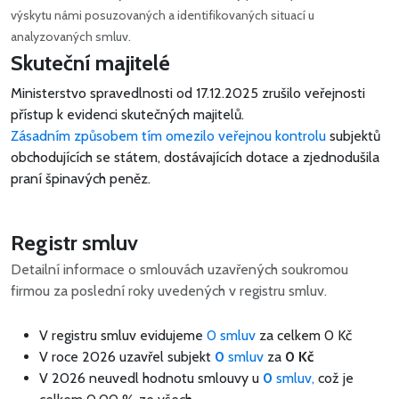
výskytu námi posuzovaných a identifikovaných situací u
analyzovaných smluv.
Skuteční majitelé
Ministerstvo spravedlnosti od 17.12.2025 zrušilo veřejnosti
přístup k evidenci skutečných majitelů.
Zásadním způsobem tím omezilo veřejnou kontrolu
subjektů
obchodujících se státem, dostávajících dotace a zjednodušila
praní špinavých peněz.
Registr smluv
Detailní informace o smlouvách uzavřených soukromou
firmou za poslední roky uvedených v registru smluv.
V registru smluv evidujeme
0 smluv
za celkem
0 Kč
V roce 2026 uzavřel subjekt
0
smluv
za
0 Kč
V 2026 neuvedl hodnotu smlouvy u
0
smluv,
což je