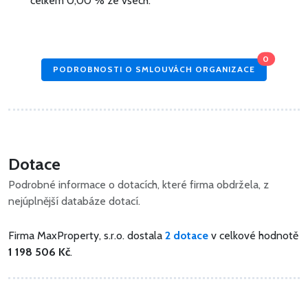
celkem 0,00 % ze všech.
0
PODROBNOSTI O SMLOUVÁCH ORGANIZACE
Dotace
Podrobné informace o dotacích, které firma obdržela, z
nejúplnější databáze dotací.
Firma MaxProperty, s.r.o. dostala
2 dotace
v celkové hodnotě
1 198 506 Kč
.