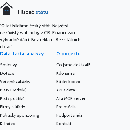
Hlídač
státu
10 let hlídáme český stát. Největší
nezávislý watchdog v ČR. Financován
výhradně dárci. Bez reklam. Bez státních
dotací.
Data, fakta, analýzy
O projektu
Smlouvy
Co jsme dokázali!
Dotace
Kdo jsme
Veřejné zakázky
Etický kodex
Platy úředníků
API a data
Platy politiků
AI a MCP server
Firmy a úřady
Pro média
Politický sponzoring
Podpořte nás
K-Index
Kontakt