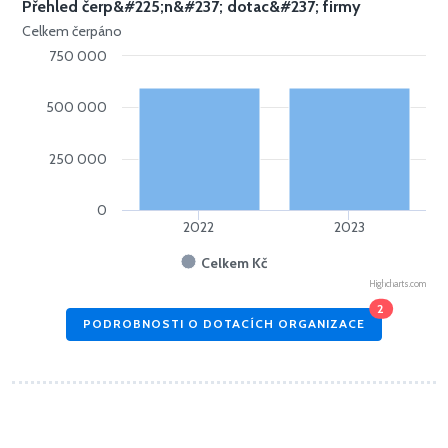
Přehled čerp&#225;n&#237; dotac&#237; firmy
Celkem čerpáno
750 000
500 000
250 000
0
2022
2023
Celkem Kč
Highcharts.com
2
PODROBNOSTI O DOTACÍCH ORGANIZACE