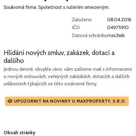
Soukromá firma.
Společnost s ručením omezeným.
Založeno
08.04.2016
IČO
04975910
Datová schránka
rnxs3wb
Hlídání nových smluv, zakázek, dotací a
dalšího
Jednou denně, obvykle ráno, vám zašleme mail s informacemi
o nových smlouvách, veřejných zakázkách, dotacích a dalších
událostech týkajících se této soukromé firmy.
UPOZORNIT NA NOVINKY U MAXPROPERTY, S.R.O.
Obsah stránky